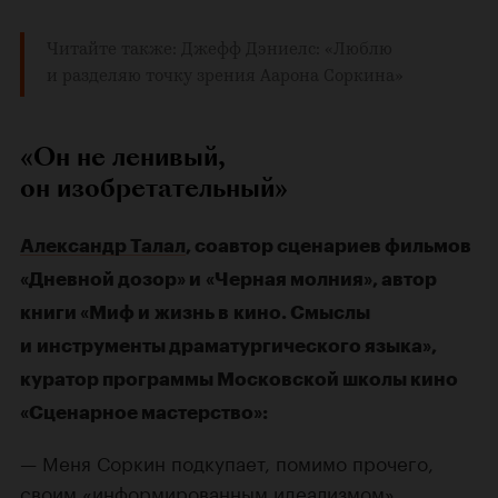
Читайте также:
Джефф Дэниелс: «Люблю
и разделяю точку зрения Аарона Соркина»
«Он не ленивый,
он изобретательный»
Александр Талал
, соавтор сценариев фильмов
«Дневной дозор» и «Черная молния», автор
книги «Миф и жизнь в кино. Смыслы
и инструменты драматургического языка»,
куратор программы Московской школы кино
«Сценарное мастерство»:
— Меня Соркин подкупает, помимо прочего,
своим «информированным идеализмом».