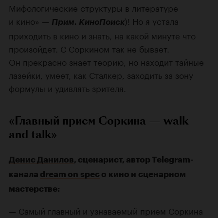
Мифологические структуры в литературе
и кино» —
)! Но я устала
Прим. КиноПоиск
приходить в кино и знать, на какой минуте что
произойдет. С Соркином так не бывает.
Он прекрасно знает теорию, но находит тайные
лазейки, умеет, как Сталкер, заходить за зону
формулы и удивлять зрителя.
«Главный прием Соркина — walk
and talk»
Денис Данилов
, сценарист, автор Telegram-
канала
dream on spec
о кино и сценарном
мастерстве:
— Самый главный и узнаваемый прием Соркина