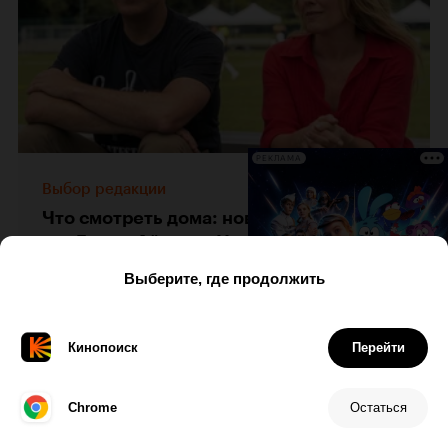
РЕКЛАМА
Выбор редакции
Что смотреть дома: новый Тед Лассо,
тур Билли Айлиш и Никита Панфилов в
соцсетях МВД
Вчера
0