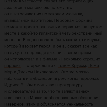
В этом в частности секрет его потрясающих
диалогов и монологов, потому что
он выстраивает их по законам мюзикла,
музыкальной партитуры. Персонаж Соркина
не может просто так взять и сорваться на пустом
месте в какой-то гигантский четырехстраничный
монолог. В сцене должен быть какой-то импульс,
который взорвет героя, и он выскажет все как
на духу, не переводя дыхания. Такой прием
он использовал и в фильме
«Несколько хороших
парней»
— старой ленте с
Томом Крузом
,
Деми
Мур
и
Джеком Николсоном
. Это же можно
наблюдать и в «Большой игре», когда персонаж
Идриса Эльбы
отчитывает прокуратуру
и следователей за то, что те валяют ваньку
и вешают на Молли необоснованные обвинения.
Наверное, этим и объясняется уникальность