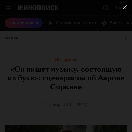
Войти
Онлайн-кинотеатр
Билеты в 
Смотреть кино
Медиа
Интервью
«Он пишет музыку, состоящую
из букв»: cценаристы об Аароне
Соркине
17 января 2018
10