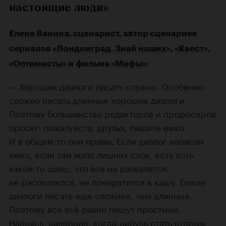
настоящие люди»
Елена Ванина
, сценарист, автор сценариев
сериалов
«Лондонград. Знай наших»
,
«Квест»
,
«Оптимисты»
и фильма
«Мифы»
:
— Хорошие диалоги писать сложно. Особенно
сложно писать длинные хорошие диалоги.
Поэтому большинство редакторов и продюсеров
просят: пожалуйста, друзья, пишите емко.
И в общем-то они правы. Если диалог написан
емко, если там мало лишних слов, есть хоть
какой-то шанс, что все не развалится,
не расползется, не превратится в кашу. Емкие
диалоги писать еще сложнее, чем длинные.
Поэтому все всё равно пишут простыни.
Надеясь, наверное, когда-нибудь стать вторым