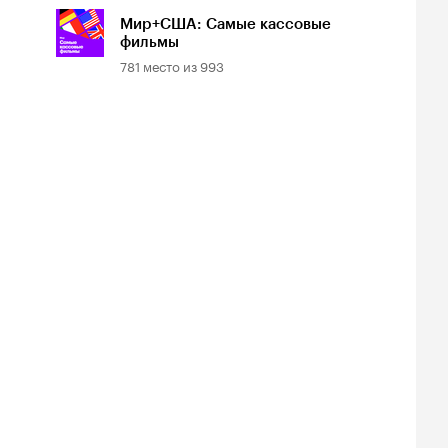
Мир+США: Самые кассовые
фильмы
781
место из
993
Мир: Самые кассовые фильмы
1167
место из
1188
Лучшие фильмы по версии сайта
RottenTomatoes.com
йтинг
Рейтинг
Рейтинг
3
7.9
7.1
1497
место из
1937
инопоиска
Кинопоиска
Кинопоиска
3
7.9
7.1
а «Клейтон»
Убийство первой
В долине Эла
степени
3, триллер
2007, драма