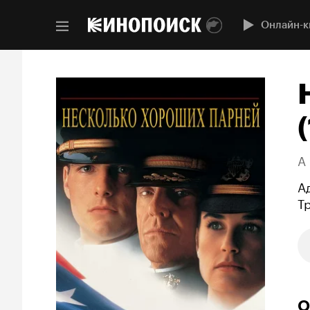
Онлайн-к
A
А
Т
О