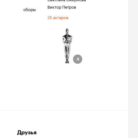
Виктор Петров
сборы
25 актеров
ции
льм
4
4
жская роль
лана
ук
онтаж
Друзья