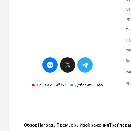
Сб
Зр
Пр
Пр
Ре
Во
Ре
Вр
Нашли ошибку?
Добавить инфо
Обзор
Награды
Премьеры
Изображения
Трейлеры