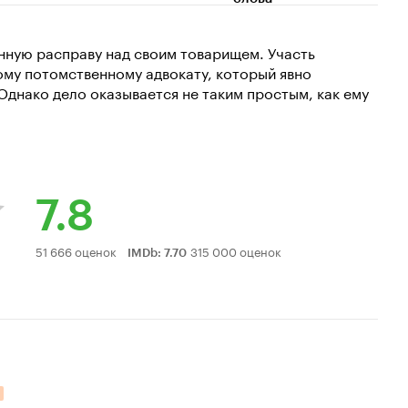
нную расправу над своим товарищем. Участь
му потомственному адвокату, который явно
Однако дело оказывается не таким простым, как ему
7.8
Рейтинг
51 666 оценок
315 000 оценок
IMDb
:
7.70
Кинопоиска
7.8
ательных оценок: 20.