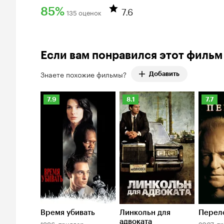
7.6
85%
135 оценок
Рейтинг Кинопоиска 85%
Если вам понравился этот фильм
Знаете похожие фильмы?
Добавить
Рейтинг
Рейтинг
Рейти
7.9
8.1
7.7
Кинопоиска
Кинопоиска
Киноп
7.9
8.1
7.7
Время убивать
Линкольн для
Перел
адвоката
1996, триллер
2007, т