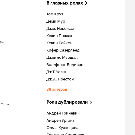
В главных ролях
Том Круз
Деми Мур
Джек Николсон
Кевин Поллак
в»
Кевин Бейкон
Кифер Сазерленд
Джеймс Маршалл
Вольфганг Бодисон
Дж.Т. Уолш
Дж.А. Престон
38 актеров
Роли дублировали
ам
,
...
Андрей Гриневич
Андрей Ургант
Ольга Кузнецова
Светлана Смирнова