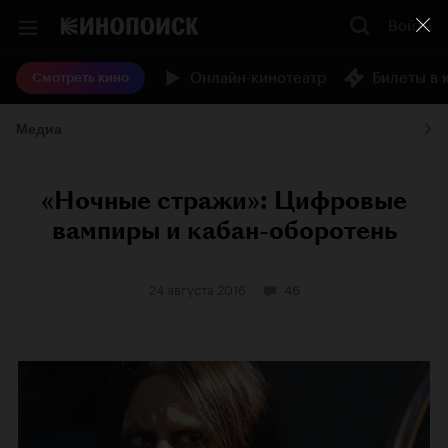
Войти
Онлайн-кинотеатр
Билеты в 
Смотреть кино
Медиа
«Ночные стражи»: Цифровые
вампиры и кабан-оборотень
24 августа 2016
46