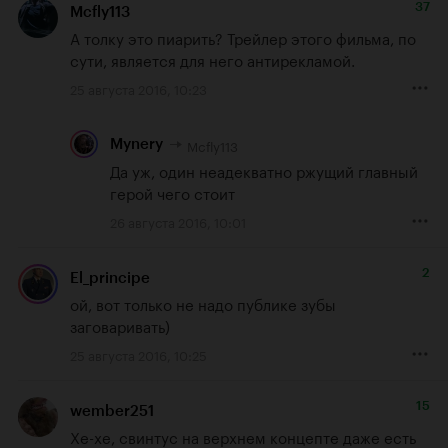
37
Mcfly113
А толку это пиарить? Трейлер этого фильма, по 
сути, является для него антирекламой.
25 августа 2016, 10:23
Mcfly113
Mynery
Да уж, один неадекватно ржущий главный 
герой чего стоит
26 августа 2016, 10:01
2
El_principe
ой, вот только не надо публике зубы 
заговаривать)
25 августа 2016, 10:25
15
wember251
Хе-хе, свинтус на верхнем концепте даже есть 