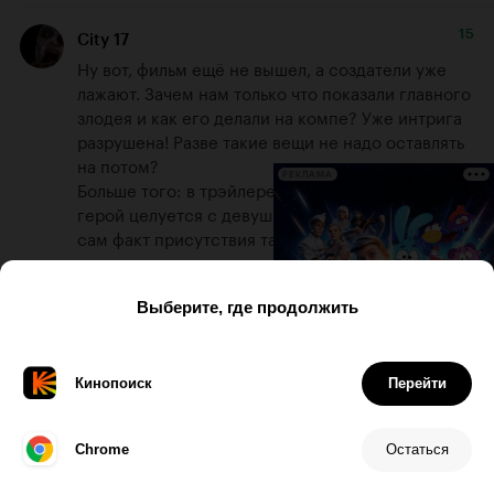
15
City 17
Ну вот, фильм ещё не вышел, а создатели уже 
лажают. Зачем нам только что показали главного 
злодея и как его делали на компе? Уже интрига 
разрушена! Разве такие вещи не надо оставлять 
на потом?

РЕКЛАМА
Больше того: в трэйлере показали, как главный 
герой целуется с девушкой вампиром. Конечно, 
сам факт присутствия таких персонажей 
подсказывает, что у них в конце всё 'получится'. 
Но опять же, а где интрига? Зачем столько всего 
рассказывать заранее? Смотреть совсем ничего 
не осталось.

Если там припасено ещё  клише, например что 
ГГ какой-нибудь избранный и т.д. то надо было и 
это сразу рассказать. А чего тянуть то?))
25 августа 2016, 12:32