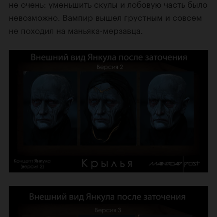
не очень: уменьшить скулы и лобовую часть было
невозможно. Вампир вышел грустным и совсем
не походил на маньяка-мерзавца.