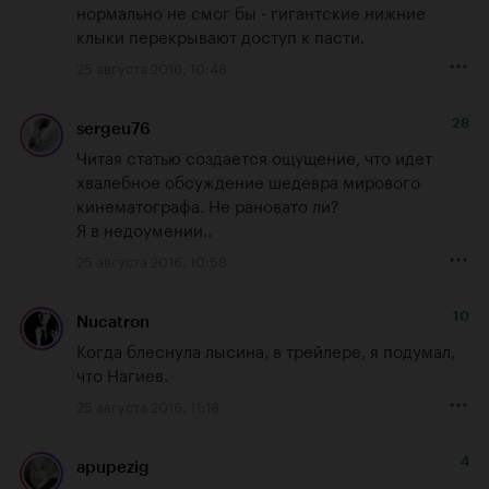
нормально не смог бы - гигантские нижние 
клыки перекрывают доступ к пасти.
25 августа 2016, 10:48
28
sergeu76
Читая статью создается ощущение, что идет 
хвалебное обсуждение шедевра мирового 
кинематографа. Не рановато ли?

Я в недоумении..
25 августа 2016, 10:58
10
Nucatron
Когда блеснула лысина, в трейлере, я подумал, 
что Нагиев.
25 августа 2016, 11:18
4
apupezig