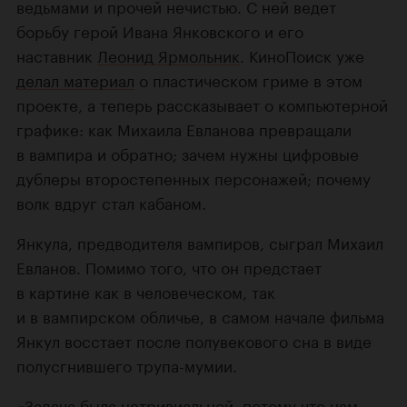
ведьмами и прочей нечистью. С ней ведет
борьбу герой Ивана Янковского и его
наставник
Леонид Ярмольник
. КиноПоиск уже
делал материал
о пластическом гриме в этом
проекте, а теперь рассказывает о компьютерной
графике: как Михаила Евланова превращали
в вампира и обратно; зачем нужны цифровые
дублеры второстепенных персонажей; почему
волк вдруг стал кабаном.
Янкула, предводителя вампиров, сыграл Михаил
Евланов. Помимо того, что он предстает
в картине как в человеческом, так
и в вампирском обличье, в самом начале фильма
Янкул восстает после полувекового сна в виде
полусгнившего трупа-мумии.
«Задача была нетривиальной, потому что нам