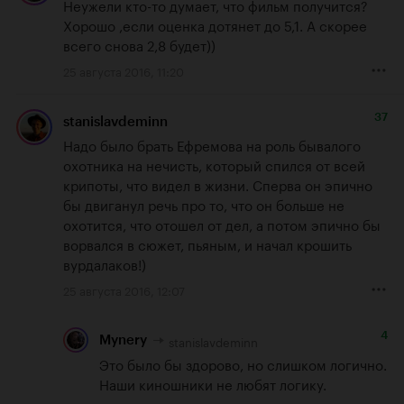
Неужели кто-то думает, что фильм получится? 
Хорошо ,если оценка дотянет до 5,1. А скорее 
всего снова 2,8 будет))
25 августа 2016, 11:20
37
stanislavdeminn
Надо было брать Ефремова на роль бывалого 
охотника на нечисть, который спился от всей 
крипоты, что видел в жизни. Сперва он эпично 
бы двиганул речь про то, что он больше не 
охотится, что отошел от дел, а потом эпично бы 
ворвался в сюжет, пьяным, и начал крошить 
вурдалаков!)
25 августа 2016, 12:07
4
stanislavdeminn
Mynery
Это было бы здорово, но слишком логично. 
Наши киношники не любят логику.