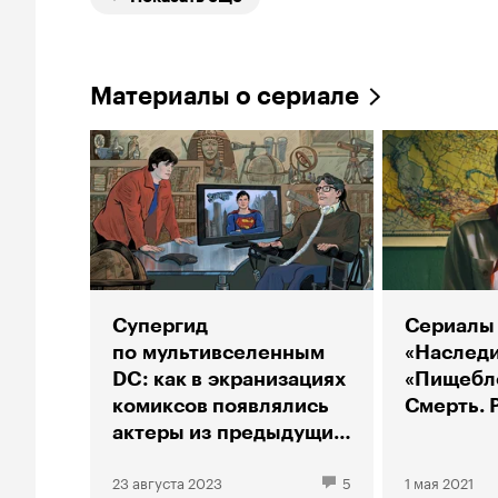
Материалы о сериале
Супергид
Сериалы 
по мультивселенным
«Наследи
DC: как в экранизациях
«Пищебло
комиксов появлялись
Смерть. 
актеры из предыдущих
фильмов и сериалов
23 августа 2023
5
1 мая 2021