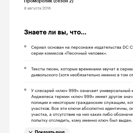
Проморолик (сезон 2)
8 августа 2016
Знаете ли вы, что…
Сериал основан на персонаже издательства DC Co
серии комиксов «Песочный человек».
Тексты песен, которые временами звучат в сери
дьявольского (хотя необязательно именно в том о
У слесарей «ключ 999» означает универсальный к
Анджелеса термин «ключ 999» имеет другое знач
полиции и некоторым гражданским служащим, кот
участков. Все эти ключи абсолютно идентичны, 
участка, а отсутствие на них каких-либо обозна
попытку отследить, кому именно ключ был выдан.
Показать еще