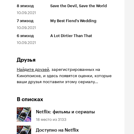
8
эпизод
Save the Devil, Save the World
10.09.2021
7
эпизод
My Best Fiend's Wedding
10.09.2021
6
эпизод
A Lot Dirtier Than That
10.09.2021
Друзья
Найдите друзей
, зарегистрированных на
Кинопоиске, и здесь появятся оценки, которые
ваши друзья поставили этому сериалу...
йтинг
Рейтинг
Рейтинг
7
6.4
6.3
В списках
инопоиска
Кинопоиска
Кинопоиска
7
6.4
6.3
Netflix: фильмы и сериалы
18
место из
3133
Доступно на Netflix