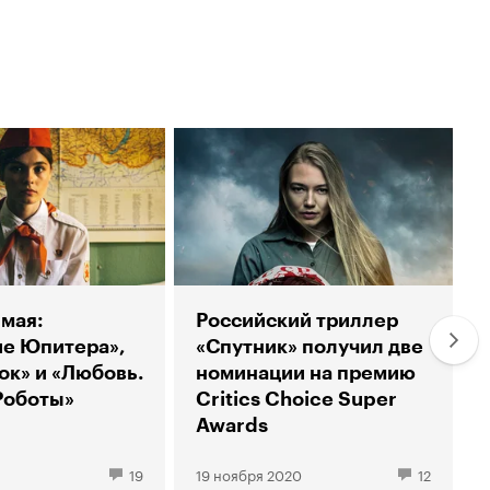
мая:
Российский триллер
е Юпитера»,
«Спутник» получил две
к» и «Любовь.
номинации на премию
Роботы»
Critics Choice Super
Awards
19
19 ноября 2020
12