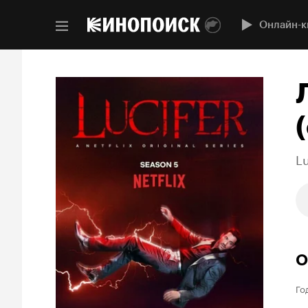
Онлайн-к
(
Lu
О
Го