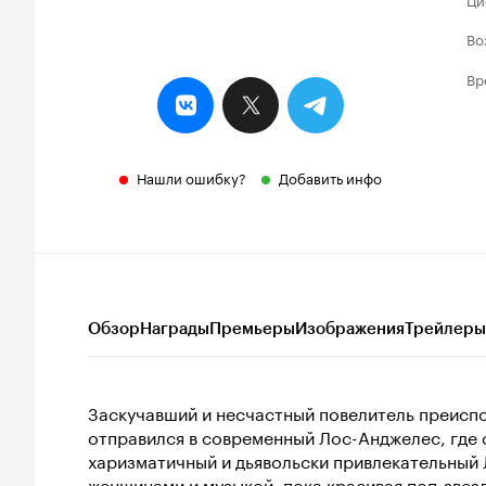
Во
Вр
Нашли ошибку?
Добавить инфо
Обзор
Награды
Премьеры
Изображения
Трейлеры
Заскучавший и несчастный повелитель преисп
отправился в современный Лос-Анджелес, где 
харизматичный и дьявольски привлекательный
женщинами и музыкой, пока красивая поп-звезд