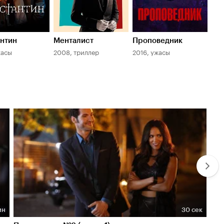
нтин
Менталист
Проповедник
Ам
жасы
2008, триллер
2016, ужасы
201
ин
30 сек
Длительность 30 сек
Дл