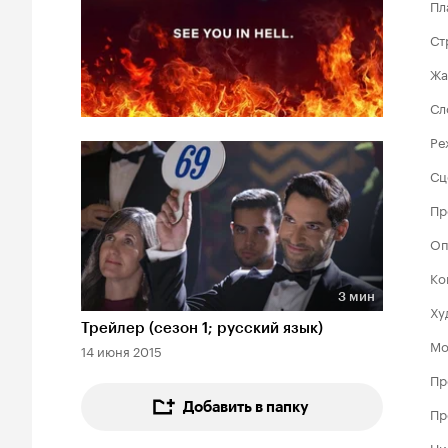
Пл
Ст
Жа
Сл
Ре
Сц
Пр
Оп
Ко
3 мин
Ху
Длительность 3 мин
Трейлер (сезон 1; русский язык)
Мо
14 июня 2015
Пр
Добавить в папку
Пр
Ци