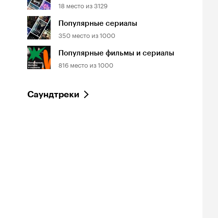
18
место из
3129
Популярные сериалы
350
место из
1000
а в кальмара
Военная машина
На вершине
Популярные фильмы и сериалы
1, триллер
2026, фантастика
2026, боевик
816
место из
1000
Саундтреки
йтинг
Рейтинг
2
8.2
инопоиска
Кинопоиска
2
8.2