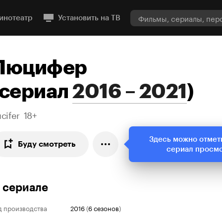
инотеатр
Установить на ТВ
Люцифер
сериал
2016 – 2021
)
cifer
18+
Здесь можно отмет
Буду смотреть
сериал просм
 сериале
д производства
2016
(
6 сезонов
)