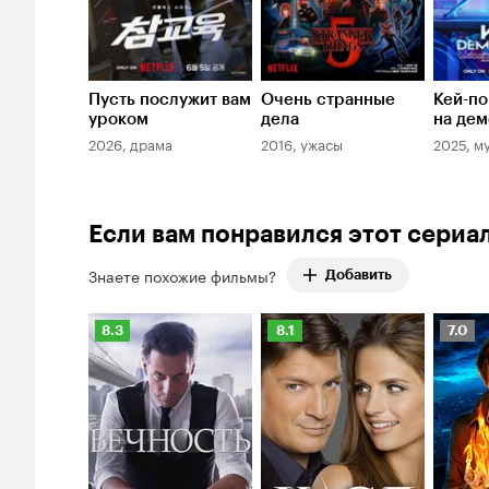
Пусть послужит вам
Очень странные
Кей-по
уроком
дела
на дем
2026, драма
2016, ужасы
2025, м
Если вам понравился этот сериа
Знаете похожие фильмы?
Добавить
Рейтинг
Рейтинг
Рейти
8.3
8.1
7.0
Кинопоиска
Кинопоиска
Киноп
8.3
8.1
7.0