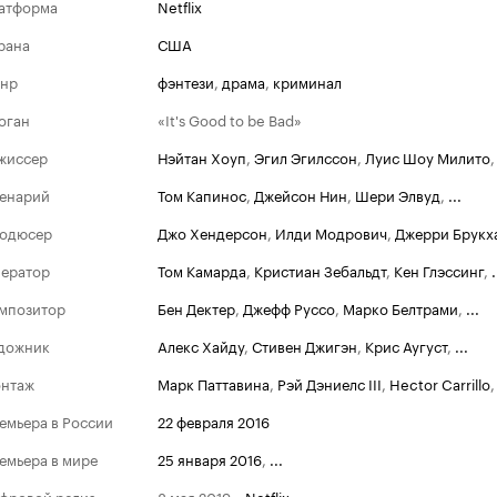
атформа
Netflix
рана
США
нр
фэнтези
,
драма
,
криминал
оган
«It's Good to be Bad»
жиссер
Нэйтан Хоуп
,
Эгил Эгилссон
,
Луис Шоу Милито
енарий
Том Капинос
,
Джейсон Нин
,
Шери Элвуд
,
...
одюсер
Джо Хендерсон
,
Илди Модрович
,
Джерри Брукх
ератор
Том Камарда
,
Кристиан Зебальдт
,
Кен Глэссинг
,
.
мпозитор
Бен Дектер
,
Джефф Руссо
,
Марко Белтрами
,
...
дожник
Алекс Хайду
,
Стивен Джигэн
,
Крис Аугуст
,
...
нтаж
Марк Паттавина
,
Рэй Дэниелс III
,
Hector Carrillo
емьера в России
22 февраля 2016
емьера в мире
25 января 2016
,
...
фровой релиз
8 мая 2019
,
«Netflix»