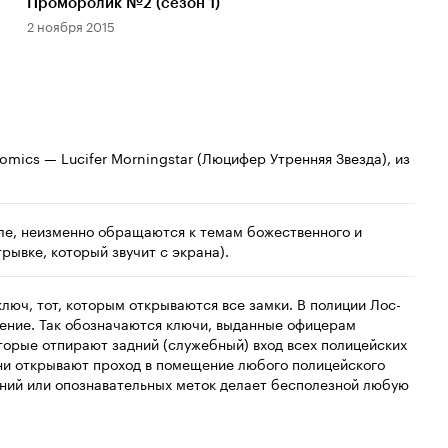
Проморолик №2 (сезон 1)
Про
2 ноября 2015
2 н
mics — Lucifer Morningstar (Люцифер Утренняя Звезда), из
але, неизменно обращаются к темам божественного и
трывке, который звучит с экрана).
люч, тот, которым открываются все замки. В полиции Лос-
ение. Так обозначаются ключи, выданные офицерам
орые отпирают задний (служебный) вход всех полицейских
они открывают проход в помещение любого полицейского
чений или опознавательных меток делает бесполезной любую