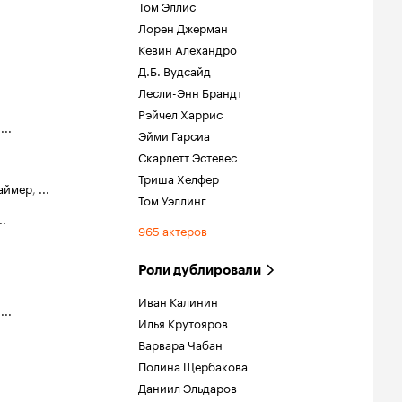
Том Эллис
Лорен Джерман
Кевин Алехандро
Д.Б. Вудсайд
Лесли-Энн Брандт
Рэйчел Харрис
,
...
Эйми Гарсиа
Скарлетт Эстевес
Триша Хелфер
аймер
,
...
Том Уэллинг
..
965 актеров
Роли дублировали
Иван Калинин
,
...
Илья Крутояров
Варвара Чабан
Полина Щербакова
Даниил Эльдаров