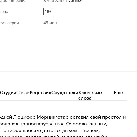
зраст
18+
емя серии
45 мин
Студии
Связи
Рецензии
Саундтреки
Ключевые
Еще...
слова
одней Люцифер Морнингстар оставил свой престол и
основал ночной клуб «Lux». Очаровательный,
 Люцифер наслаждается отдыхом — вином,
а не оказывается убитой на пороге его клуба.