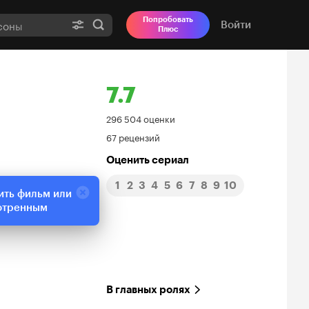
Попробовать
Войти
Плюс
7.7
Рейтинг
296 504 оценки
67 рецензий
Кинопоиска
Оценить сериал
7.7
1
2
3
4
5
6
7
8
9
10
ить фильм или
отренным
В главных ролях