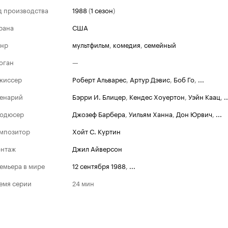
д производства
1988
(
1 сезон
)
рана
США
нр
мультфильм
,
комедия
,
семейный
оган
—
жиссер
Роберт Альварес
,
Артур Дэвис
,
Боб Го
,
...
енарий
Бэрри И. Блицер
,
Кендес Хоуертон
,
Уэйн Каац
,
..
одюсер
Джозеф Барбера
,
Уильям Ханна
,
Дон Юрвич
,
...
мпозитор
Хойт С. Куртин
нтаж
Джил Айверсон
емьера в мире
12 сентября 1988
,
...
емя серии
24 мин