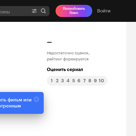
Попробовать
Войти
Плюс
–
Недостаточно оценок,
рейтинг формируется
Оценить сериал
1
2
3
4
5
6
7
8
9
10
ить фильм или
отренным