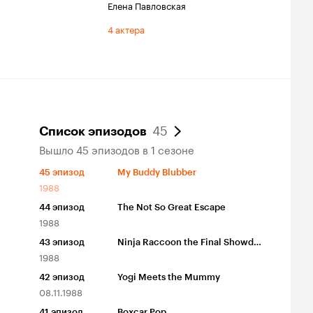
Елена Павловская
4 актера
45
Список эпизодов
Вышло 45 эпизодов в 1 сезоне
45
эпизод
My Buddy Blubber
1988
44
эпизод
The Not So Great Escape
1988
43
эпизод
Ninja Raccoon the Final Showdown
1988
42
эпизод
Yogi Meets the Mummy
08.11.1988
41
эпизод
Boxcar Pop