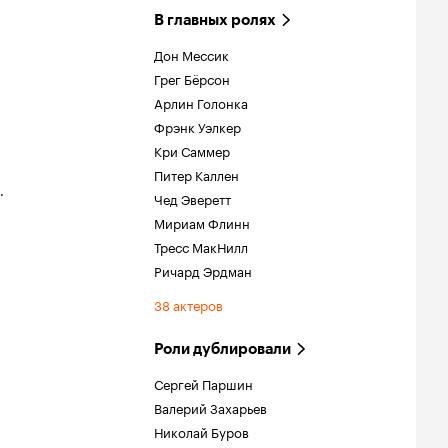
В главных ролях
Дон Мессик
Грег Бёрсон
Арлин Голонка
Фрэнк Уэлкер
Кри Саммер
Питер Каллен
.
Чед Эверетт
Мириам Флинн
Тресс МакНилл
Ричард Эрдман
38 актеров
Роли дублировали
Сергей Паршин
Валерий Захарьев
Николай Буров