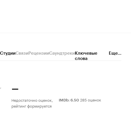
Студии
Связи
Рецензии
Саундтреки
Ключевые
Еще...
слова
–
285 оценок
Недостаточно оценок,
IMDb
:
6.50
рейтинг формируется