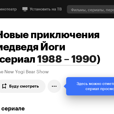
инотеатр
Установить на ТВ
Новые приключения
медведя Йоги
сериал
1988 – 1990
)
he New Yogi Bear Show
Здесь можно отмет
Буду смотреть
сериал просм
 сериале