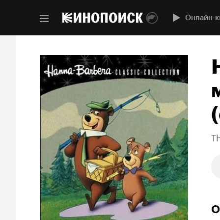
Онлайн-к
(
T
О