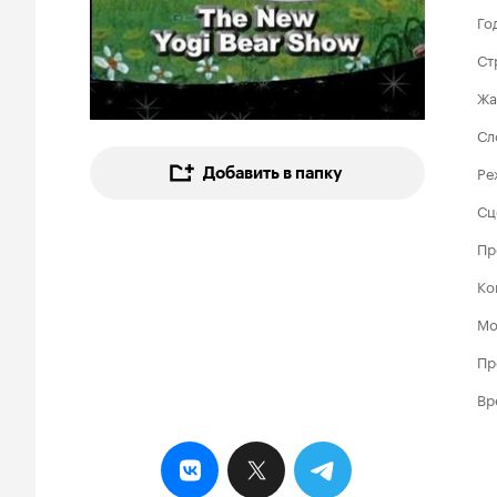
Го
Ст
Жа
Сл
Ре
Добавить в папку
Сц
Пр
Ко
Мо
Пр
Вр