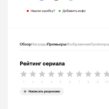
Нашли ошибку?
Добавить инфо
Обзор
Награды
Премьеры
Изображения
Трейлеры
Рейтинг сериала
1
2
3
4
5
6
7
8
9
10
Написать рецензию