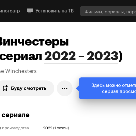
инотеатр
Установить на ТВ
Винчестеры
сериал
2022 – 2023
)
he Winchesters
Здесь можно отмет
Буду смотреть
сериал просм
 сериале
д производства
2022
(
1 сезон
)