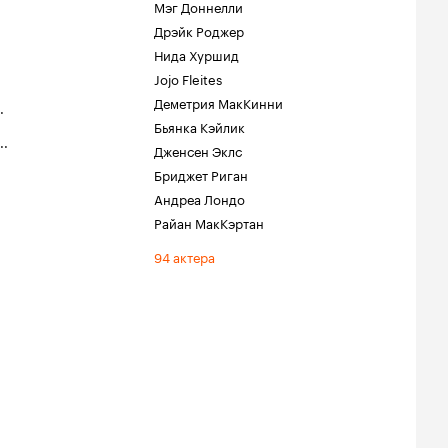
Мэг Доннелли
Дрэйк Роджер
Нида Хуршид
Jojo Fleites
Деметрия МакКинни
.
Бьянка Кэйлик
..
Дженсен Эклс
Бриджет Риган
Андреа Лондо
Райан МакКэртан
94 актера