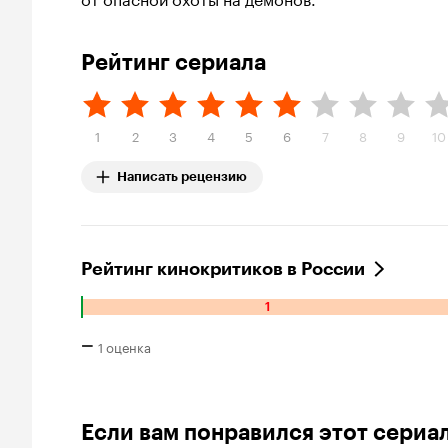
Рейтинг сериала
1
2
3
4
5
6
7
8
9
10
Написать рецензию
Рейтинг кинокритиков в России
1
Количество
отрицательных
–
1 оценка
оценок:
1.
Если вам понравился этот сериа