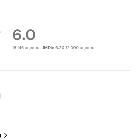
6.0
Рейтинг
18 146 оценок
12 000 оценок
IMDb
:
6.20
Кинопоиска
6.0
л