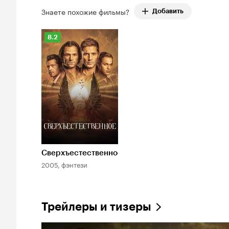
Знаете похожие фильмы?
Добавить
Рейтинг
8.2
Кинопоиска
8.2
Сверхъестественное
2005, фэнтези
Трейлеры и тизеры