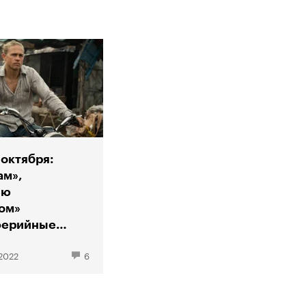
октября:
ам»,
ью
ом»
ферийные
ва»
2022
6