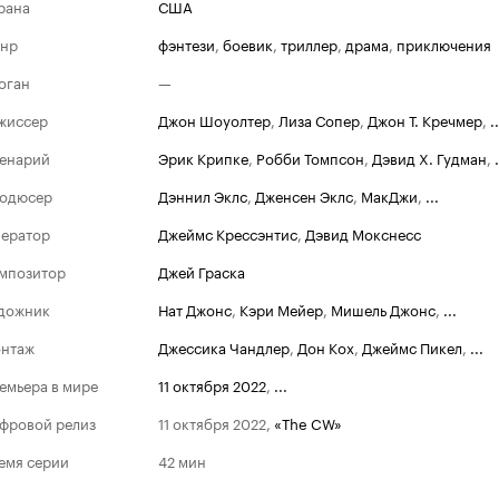
рана
США
нр
фэнтези
,
боевик
,
триллер
,
драма
,
приключения
оган
—
жиссер
Джон Шоуолтер
,
Лиза Сопер
,
Джон Т. Кречмер
,
..
енарий
Эрик Крипке
,
Робби Томпсон
,
Дэвид Х. Гудман
,
.
одюсер
Дэннил Эклс
,
Дженсен Эклс
,
МакДжи
,
...
ератор
Джеймс Крессэнтис
,
Дэвид Мокснесс
мпозитор
Джей Граска
дожник
Нат Джонс
,
Кэри Мейер
,
Мишель Джонс
,
...
нтаж
Джессика Чандлер
,
Дон Кох
,
Джеймс Пикел
,
...
емьера в мире
11 октября 2022
,
...
фровой релиз
11 октября 2022
,
«The CW»
емя серии
42 мин