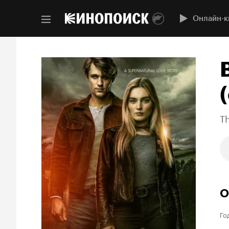
Онлайн-к
(
T
О
Го