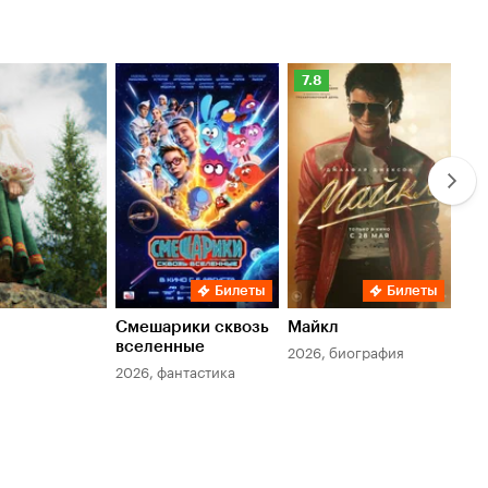
Рейтинг
Ре
7.8
6.
Кинопоиска
Ки
7.8
6.
Билеты
Билеты
Смешарики сквозь
Майкл
Зл
вселенные
мер
2026, биография
2026, фантастика
202