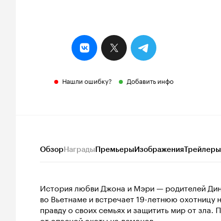
Нашли ошибку?
Добавить инфо
Обзор
Награды
Премьеры
Изображения
Трейлеры
История любви Джона и Мэри — родителей Дин
во Вьетнаме и встречает 19-летнюю охотницу 
правду о своих семьях и защитить мир от зла.
от опасной охоты на демонов.