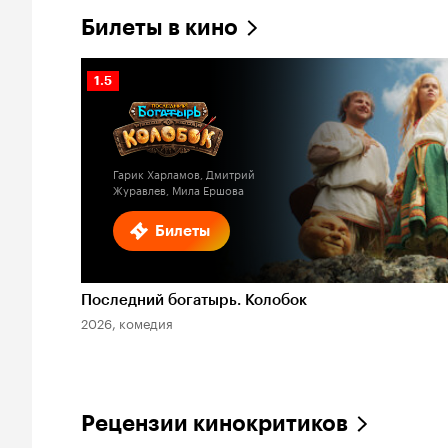
Билеты в кино
Рейтинг
1.5
Кинопоиска
1.5
Гарик Харламов, Дмитрий
Журавлев, Мила Ершова
Билеты
Последний богатырь. Колобок
2026, комедия
Рецензии кинокритиков