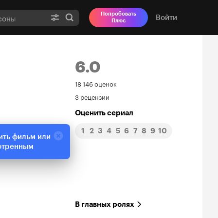
Попробовать
Войти
Плюс
6.0
Рейтинг
18 146 оценок
3 рецензии
Кинопоиска
Оценить сериал
6.0
1
2
3
4
5
6
7
8
9
10
ить фильм или
отренным
В главных ролях