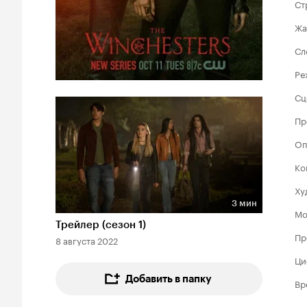
Ст
Жа
Сл
Ре
Сц
Пр
Оп
Ко
Ху
3 мин
Мо
Длительность 3 мин
Трейлер (сезон 1)
Пр
8 августа 2022
Ци
Добавить в папку
Вр