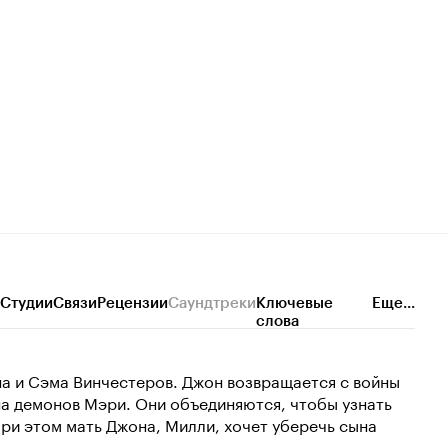
Студии
Связи
Рецензии
Саундтреки
Ключевые
Еще...
слова
а и Сэма Винчестеров. Джон возвращается с войны
на демонов Мэри. Они объединяются, чтобы узнать
 При этом мать Джона, Милли, хочет уберечь сына