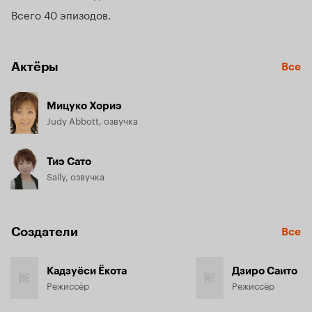
Всего 40 эпизодов
Актёры
Все
Мицуко Хориэ
Judy Abbott, озвучка
Тиэ Сато
Sally, озвучка
Создатели
Все
Кадзуёси Ёкота
Дзиро Саито
Режиссёр
Режиссёр