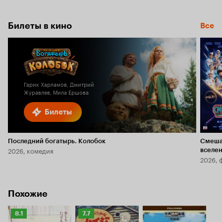
Билеты в кино
Все
Гарик Харламов, Дмитрий
Журавлев, Мила Ершова
Билеты
Последний богатырь. Колобок
Смеша
2026, комедия
вселе
2026, 
Похожие
Рейтинг
Рейтинг
8.1
7.7