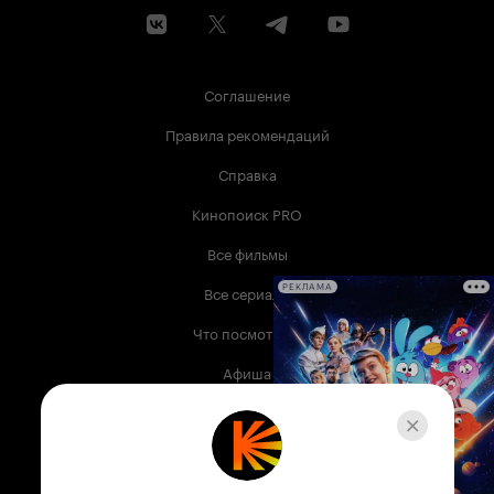
Соглашение
Правила рекомендаций
Справка
Кинопоиск PRO
Все фильмы
Все сериалы
РЕКЛАМА
Что посмотреть
Афиша
Музыка
Телепрограмма
Книги