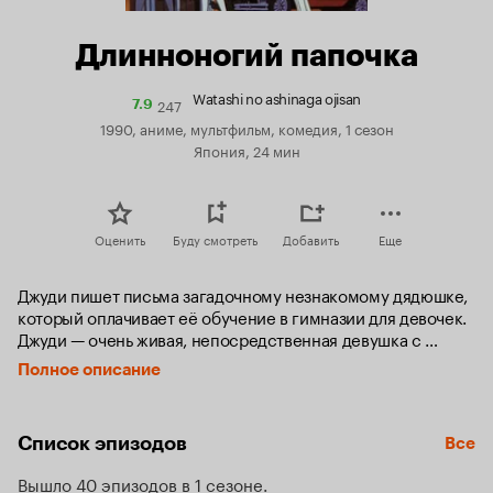
Длинноногий папочка
Watashi no ashinaga ojisan
247
Рейтинг
7.9
Кинопоиска
1990, аниме, мультфильм, комедия, 1 сезон
7.9
Япония, 24 мин
Оценить
Буду смотреть
Добавить
Еще
Джуди пишет письма загадочному незнакомому дядюшке, 
который оплачивает её обучение в гимназии для девочек. 
Джуди — очень живая, непосредственная девушка с 
сильным и независимым характером. В её жизни 
Полное описание
происходит много интересного, но главная загадка — кто 
же этот таинственный дядюшка, которому она обязана 
своим образованием?
Список эпизодов
Все
Вышло 40 эпизодов в 1 сезоне