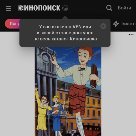
Войти
Онлайн-кинотеатр
Билет
Попробовать Плюс
У вас включен VPN или
в вашей стране доступен
не весь каталог Кинопоиска