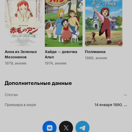
Кинопоиска
Кинопоиска
8.1
7.7
Анна из Зеленых
Хайди — девочка
Поллианна
1986, аниме
Мезонинов
Альп
1979, аниме
1974, аниме
Дополнительные данные
Слоган
—
Премьера в мире
14 января 1990
,
...