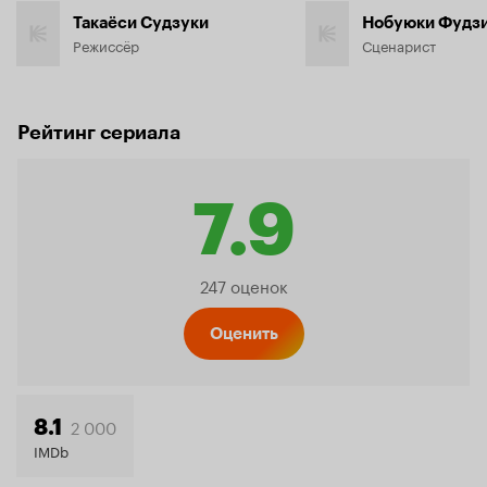
Такаёси Судзуки
Нобуюки Фудз
Режиссёр
Сценарист
Рейтинг сериала
7.9
Рейтинг
247 оценок
Кинопо
Оценить
7.9
2 000
8.1
IMDb