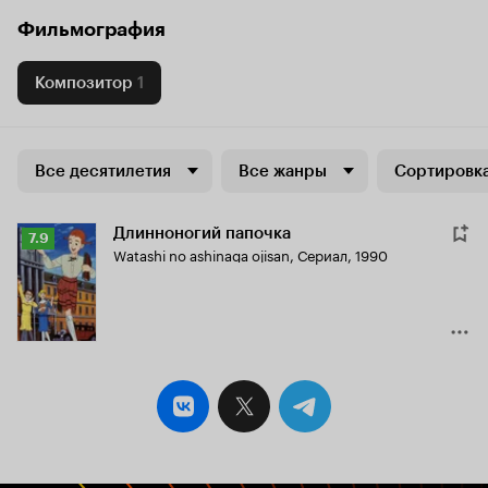
Фильмография
Композитор
1
Все десятилетия
Все жанры
Сортировка
Длинноногий папочка
Рейтинг
7.9
Watashi no ashinaga ojisan
,
Сериал, 1990
Кинопоиска
7.9