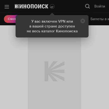
Войти
Онлайн-кинотеатр
Билеты в 
Смотреть кино
У вас включен VPN или
в вашей стране доступен
не весь каталог Кинопоиска