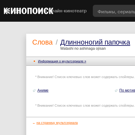
Онлайн-кинотеатр
Слова
/
Длинноногий папочка
Watashi no ashinaga ojisan
Информация o мультсериале »
* Внимание! Список ключевых слов может содержать спойлеры.
Аниме
По моти
* Внимание! Список ключевых слов может содержать спойлеры.
←
на страницу мультсериала