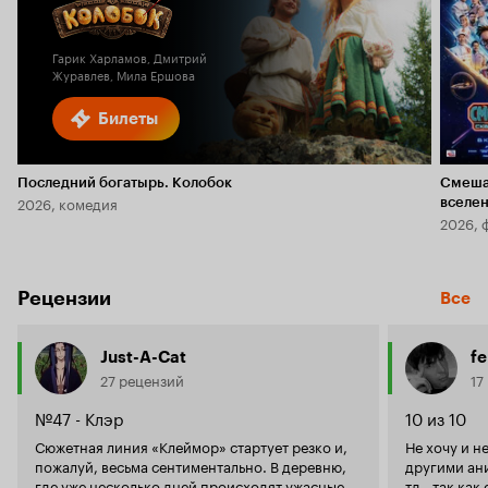
6.1
Гарик Харламов, Дмитрий
Журавлев, Мила Ершова
Билеты
Последний богатырь. Колобок
Смеша
2026, комедия
вселе
2026, 
Рецензии
Все
Just-A-Cat
f
27 рецензий
17
№47 - Клэр
10 из 10
Сюжетная линия «Клеймор» стартует резко и,
Не хочу и н
пожалуй, весьма сентиментально. В деревню,
другими ани
где уже несколько дней происходят ужасные
тд., так как