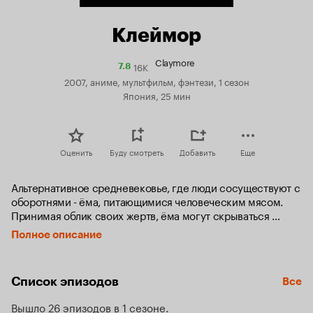
Клеймор
Claymore
16K
Рейтинг
7.8
Кинопоиска
2007, аниме, мультфильм, фэнтези, 1 сезон
7.8
Япония, 25 мин
Оценить
Буду смотреть
Добавить
Еще
Альтернативное средневековье, где люди сосуществуют с 
оборотнями - ёма, питающимися человеческим мясом. 
Принимая облик своих жертв, ёма могут скрываться 
среди людей. Кроме того, съев мозг человека, чудовище 
Полное описание
может завладеть его воспоминаниями. С целью борьбы с 
ёма безымянная тайная Организация создала орден 
могучих воинов, получивших прозвище клеймор. Процесс 
Список эпизодов
Все
создания клеймор подразумевает введение в 
человеческий организм крови и плоти ёма. В результате на 
Вышло 26 эпизодов в 1 сезоне
свет появляются полулюди-полумонстры, которые 