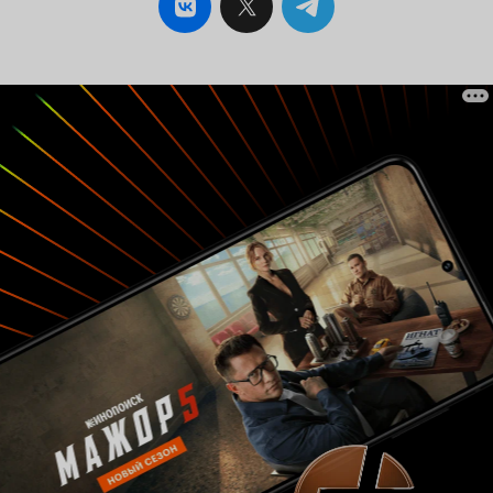
часть фансервиса, которой просто не может не
быть, показана настолько холодно, что может
возникнуть сомнение: «А фансервис ли это
вообще?» Бои прорисованы великолепно.
Снопы искр от скрещенных мечей,
молниеносные атаки и кровавые реки просто
не дают оторваться от экрана в моменты
оживлённых сражений. Которых, кстати,
предостаточно. Очень важной темой, почти
лейтмотивом, здесь является ненависть. Яркие
эмоции, как положительные, так и
отрицательные, очень часто служат в аниме как
средство раскрытия мотиваций поступков или
же точкой приложения при достижении
определённых целей. Ненависть заставляет
сражаться куда более яростно, чем, к примеру,
страх или чувство долга. Проникая глубоко в
сознание, она, в конечном итоге, полностью
окутывает разум, заставляя свою жертву
уничтожать всё на своём пути, обильно истекая
слюной и сверкая безумными глазами. Особо
углубляться в описание не буду, поскольку
лучше один раз посмотреть самому, чем
несколько раз прочитать слова и осмыслить
чужое восприятие. К тому же, не очень хочется