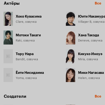
Актёры
Все
Хоко Кувасима
Юити Накамур
Clare, озвучка
Villager B, озвучка
Мотоки Такаги
Хана Такэда
Raki, озвучка
Deneve, озвучка
Тору Нара
Кикуко Иноуэ
Bandit, озвучка
Miria, озвучка
Ёити Нисидзима
Мики Нагасава
Yoma, озвучка
Helen, озвучка
Создатели
Все