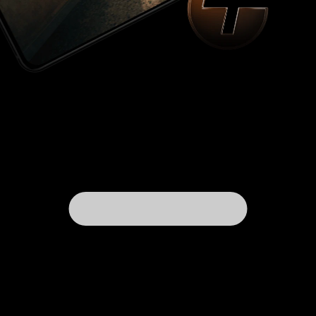
раскрывать несколько интересных моментов,
знание которых до просмотра нежелательно. В
завершении, хочу сказать, что сериал сильный
и довольно захватывающий. Поклонникам
мрачных и кровавых аниме – обязательно к
просмотру. Всем остальным – можно
ознакомиться чисто ради интереса. Вдруг
зацепит точно так же, как меня. 9 из 10