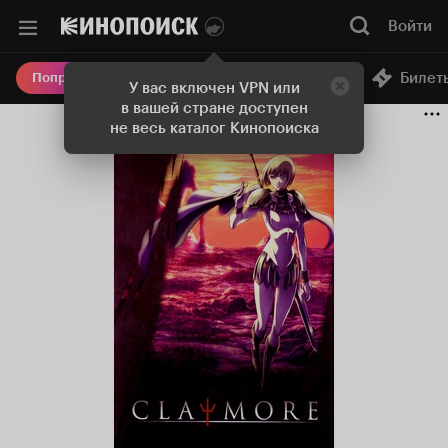
Войти
Онлайн-кинотеатр
Билет
Попробовать Плюс
У вас включен VPN или
в вашей стране доступен
не весь каталог Кинопоиска