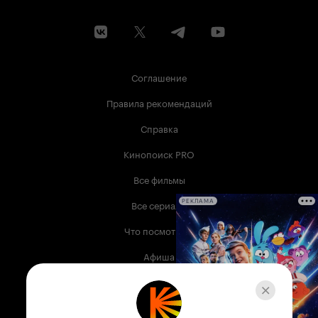
Соглашение
Правила рекомендаций
Справка
Кинопоиск PRO
Все фильмы
Все сериалы
РЕКЛАМА
Что посмотреть
Афиша
Музыка
Телепрограмма