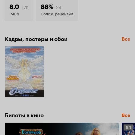
7.8
17K
28
8.0
88%
IMDb
Полож. рецензии
Кадры, постеры и обои
Все
Билеты в кино
Все
Рейт
6.1
Кино