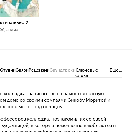
д и клевер 2
06, аниме
Студии
Связи
Рецензии
Саундтреки
Ключевые
Еще...
слова
о колледжа, начинает свою самостоятельную
ном доме со своими сэмпаями Синобу Моритой и
твенное место под солнцем.
офессоров колледжа, познакомил их со своей
 художницей, в которую немедленно влюбляются и
яма, уже давно влюблён в старую знакомую