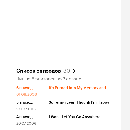
30
Список эпизодов
Вышло 6 эпизодов во 2 сезоне
6
эпизод
It's Burned Into My Memory and Won't Go Away
01.08.2006
5
эпизод
Suffering Even Though I'm Happy
27.07.2006
4
эпизод
I Won't Let You Go Anywhere
20.07.2006