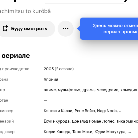
achimitsu to kurôbâ
Здесь можно отмет
Буду смотреть
сериал просм
 сериале
д производства
2005
(
2 сезона
)
рана
Япония
нр
аниме
,
мультфильм
,
драма
,
мелодрама
,
комедия
оган
—
жиссер
Кэнъити Касаи
,
Рене Вейю
,
Nagi Noda
,
...
енарий
Ёсукэ Курода
,
Дональд Роман Лопес
,
Тика Умин
одюсер
Кодзи Канэда
,
Таро Маки
,
Юдзи Мацукура
,
...