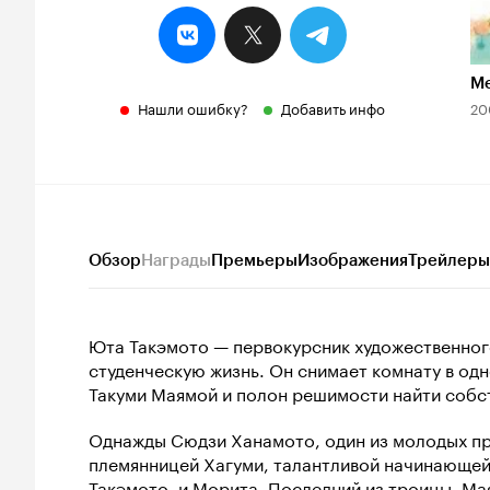
Ме
Нашли ошибку?
Добавить инфо
20
Обзор
Награды
Премьеры
Изображения
Трейлеры
Юта Такэмото — первокурсник художественног
студенческую жизнь. Он снимает комнату в од
Такуми Маямой и полон решимости найти собс
Однажды Сюдзи Ханамото, один из молодых пр
племянницей Хагуми, талантливой начинающей
Такэмото, и Морита. Последний из троицы, Ма