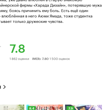
зайнерской фирмы «Харада Дизайн», потерявшую мужа
аяму, боясь причинить ему боль. Есть ещё один
 влюблённая в него Аюми Ямада, тоже студентка
тывает только дружеские чувства.
7.8
Рейтинг
1 862 оценки
1 500 оценок
IMDb
:
7.80
Кинопоиска
7.8
л
нг
Рейтинг
Рейтинг
8.4
7.9