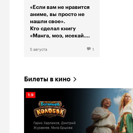
«Если вам не нравится
аниме, вы просто не
нашли свое».
Кто сделал книгу
«Манга, моэ, исекай.
Большой гид по аниме»
5 августа
1
Билеты в кино
Рейтинг
1.9
Кинопоиска
1.9
Гарик Харламов, Дмитрий
Журавлев, Мила Ершова