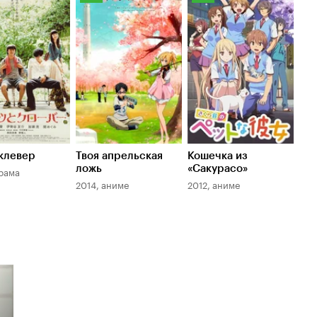
оиска
Кинопоиска
Кинопоиска
8.4
7.9
клевер
Твоя апрельская
Кошечка из
ложь
«Сакурасо»
рама
2014, аниме
2012, аниме