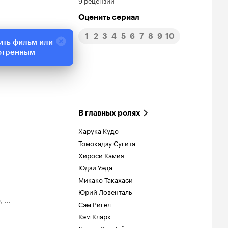
9 рецензий
Кинопоиска
Оценить сериал
7.8
1
2
3
4
5
6
7
8
9
10
ить фильм или
отренным
В главных ролях
Харука Кудо
Томокадзу Сугита
Хироси Камия
Юдзи Уэда
Микако Такахаси
Юрий Ловенталь
о
,
...
Сэм Ригел
Кэм Кларк