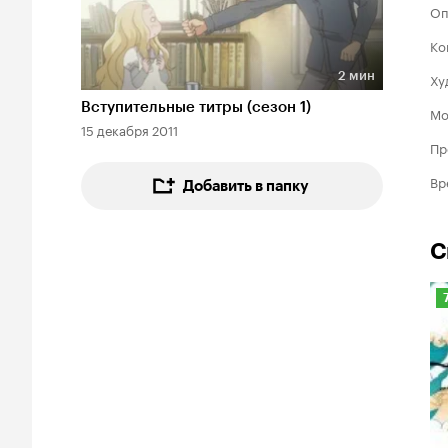
Оп
Ко
2 мин
Ху
Длительность 2 мин
Вступительные титры (сезон 1)
Мо
15 декабря 2011
Пр
Вр
Добавить в папку
С
Р
К
7