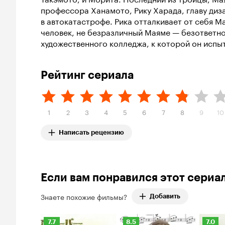
профессора Ханамото, Рику Харада, главу ди
в автокатастрофе. Рика отталкивает от себя М
человек, не безразличный Маяме — безответно
художественного колледжа, к которой он испы
Рейтинг сериала
1
2
3
4
5
6
7
8
9
10
Написать рецензию
Если вам понравился этот сериа
Знаете похожие фильмы?
Добавить
Рейтинг
Рейтинг
Рейти
7.7
8.5
7.0