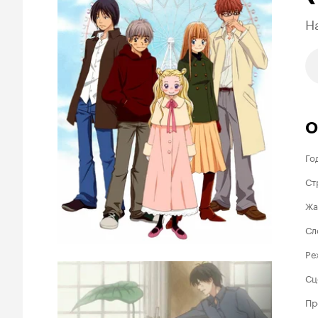
H
О
Го
Ст
Жа
Сл
Ре
Сц
Пр