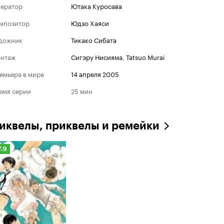
ератор
Ютака Куросава
мпозитор
Юдзо Хаяси
дожник
Тикако Сибата
нтаж
Сигэру Нисияма
,
Tatsuo Murai
емьера в мире
14 апреля 2005
емя серии
25 мин
иквелы, приквелы и ремейки
ейтинг
7.9
инопоиска
.9