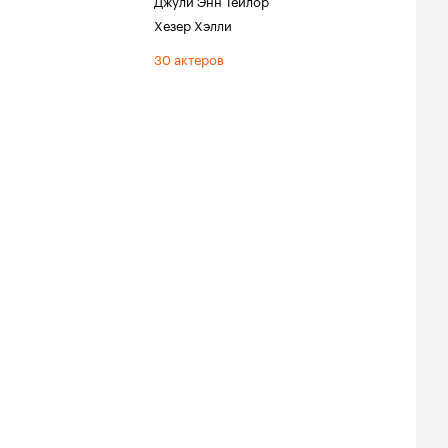
Джули Энн Тейлор
Хезер Хэлли
30 актеров