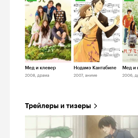
Кинопоиска
Кинопоиска
Киноп
7.7
8.5
7.0
Мед и клевер
Нодамэ Кантабиле
Мед и 
2008, драма
2007, аниме
2006, д
Трейлеры и тизеры