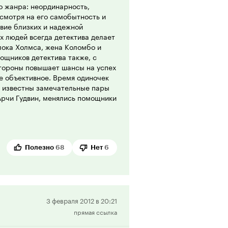
о жанра: неординарность,
есмотря на его самобытность и
вие близких и надежной
х людей всегда детектива делает
лока Холмса, жена Коломбо и
ощников детектива также, с
стороны повышает шансы на успех
е объективное. Время одиночек
м известны замечательные пары
 Арчи Гудвин, менялись помощники
мственность лучших традиций
 следственную группу для выезда
, но если надо убрать их
Полезно
68
Нет
6
спорно имеются и явно заметные
иста: - так, например, не совсем
вана попеременно то левая, то
Положительная
3 февраля 2012 в 20:21
льной подготовки уж никак не
прямая ссылка
рецензия