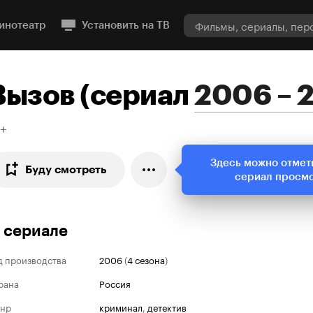
инотеатр
Установить на ТВ
Вызов
(
сериал
2006 – 
6+
Здесь можно отмет
Буду смотреть
сериал просм
 сериале
д производства
2006
(
4 сезона
)
рана
Россия
нр
криминал
,
детектив