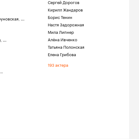
Сергей Дорогов
Кирилл Жандаров
Борис Тенин
руновская
,
...
Настя Задорожная
Мила Липнер
Алёна Ивченко
ч
,
...
Татьяна Полонская
Елена Грибова
193 актера
...