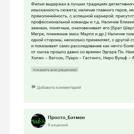
Фильм выдержан в лучших традициях детективног
изысканность сюжета; наличие главного героя, н
прямолинейность, с успешной карьерой; присутст
профессиональной команды и т.д. Наличие близки
земным, понятным, очеловечивает его (брат Шер
Мегре, племянник мисс Марпл и др.) Наличие пом
одной стороны, несколько приземляет, с другой 
и показывает само расследование как нечто боле
от сыска прошло давно со времен Эдгара По. На
Холмс – Ватсон, Пуаро – Гастингс, Ниро Вульф –
и у Мегре и у инспектора Барнеби. Так что прее
детективного жанра налицо.
показать всю рецензию
Примечательна сама идея – создать специальную
в провинцию на сложные дела, и с виду пустяковые
Добавить комментарий
(Хромова) из столицы.
В целом, мне сериал очень понравился, хотя бес
недоработки. Режиссерские ляпы, промахи сценар
понятно, какую же руку повредил Хромов (забинто
Просто_Бэтмен
правая рука);- эксперт в силу своей профессиона
9 рецензий
может не знать о чашке Петри и т.д.