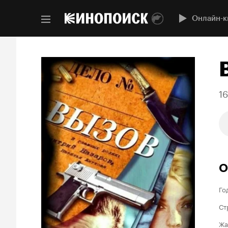
Онлайн-к
1
О
Го
Ст
Жа