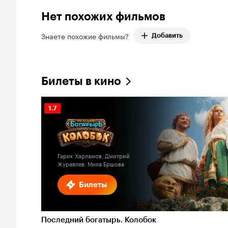
Нет похожих фильмов
Знаете похожие фильмы?
Добавить
Билеты в кино
Рейтинг
1.7
Кинопоиска
1.7
Гарик Харламов, Дмитрий
Журавлев, Мила Ершова
Билеты
Последний богатырь. Колобок