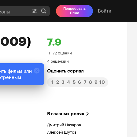
Попробовать
Войти
Плюс
2009
)
7.9
Рейтинг
11 172 оценки
4 рецензии
Кинопоиска
Оценить сериал
ить фильм или
7.9
отренным
1
2
3
4
5
6
7
8
9
10
В главных ролях
Дмитрий Назаров
Алексей Шутов