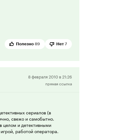
Полезно
89
Нет
7
Положительная
8 февраля 2010 в 21:26
прямая ссылка
рецензия
детективных сериалов (в
ично, свежо и самобытно.
в целом и детективными
 игрой, работой оператора.