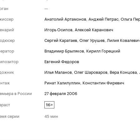
оган
—
жиссер
Анатолий Артамонов
,
Анджей Петрас
,
Ольга Пе
енарий
Игорь Осипов
,
Алексей Каранович
одюсер
Сергей Каратаев
,
Олег Урушев
,
Лилия Ковалеви
ератор
Владимир Брыляков
,
Кирилл Горецкий
мпозитор
Евгений Федоров
дожник
Илья Маланов
,
Олег Шароваров
,
Вера Концова
,
нтаж
Ринат Халилуллин
,
Константин Фиревич
емьера в России
27 февраля 2006
зраст
16+
емя серии
45 мин