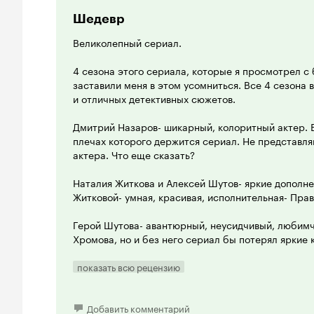
Очень примечательно выписана личность главног
Шедевр
сыгранного Дмитрием Назаровым. Так уж повелось
Великолепный сериал.
правило, подаются на нашем экране как сложные,
силовых структурах – конфликтные, «лезущие на 
4 сезона этого сериала, которые я просмотрел с
прост и в этом. При всей его видимой конфликтно
заставили меня в этом усомниться. Все 4 сезона 
«философский» взгляд на многие вещи, он способен
и отличных детективных сюжетов.
говоря, чаще всего не ждут и не жалуют, находить
горячность и некоторую безалаберность своего 
Дмитрий Назаров- шикарный, колоритный актер. Е
плечах которого держится сериал. Не представля
Я приветствую также отсутствие метафизичности 
актера. Что еще сказать?
присутствие элементов мистики практически в ка
проклятие шамана, зомби, корабль-призрак, телеп
Наталия Житкова и Алексей Шутов- яркие дополне
Хромов остается твердо стоять на ногах, сохраня
Житковой- умная, красивая, исполнительная- Пра
зерна от плевел, то есть человеком с прагмати
научным мировоззрением. Такая позиция создател
Герой Шутова- авантюрный, неусидчивый, любимч
Они не порочат прорицателей, шаманов и «иже с 
Хромова, но и без него сериал бы потерял яркие 
возможность альтернативы и зритель вправе выби
здравого смысла.
Постоянно из сезона в сезон переходят два перс
показать всю рецензию
хорошем исполнении Валерия Афанасьева и Галин
реальной жизни- жена Назарова)...
Добавить комментарий