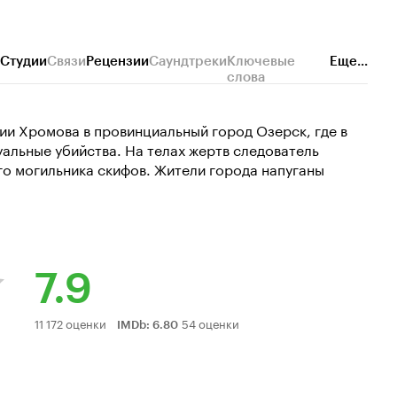
Студии
Связи
Рецензии
Саундтреки
Ключевые
Еще...
слова
и Хромова в провинциальный город Озерск, где в
альные убийства. На телах жертв следователь
о могильника скифов. Жители города напуганы
7.9
Рейтинг
11 172 оценки
54 оценки
IMDb
:
6.80
Кинопоиска