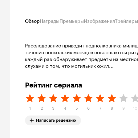
Обзор
Награды
Премьеры
Изображения
Трейлеры
Расследование приводит подполковника милици
течение нескольких месяцев совершаются риту
каждый раз обнаруживает предметы из местног
слухами о том, что могильник ожил...
Рейтинг сериала
1
2
3
4
5
6
7
8
9
10
Написать рецензию