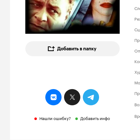
Сл
Ре
Сц
Пр
Добавить в папку
Оп
Ко
Ху
Мо
Пр
Во
Вр
Нашли ошибку?
Добавить инфо