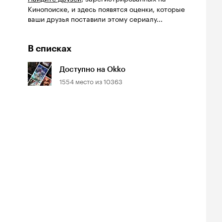
Кинопоиске, и здесь появятся оценки, которые
ваши друзья поставили этому сериалу...
В списках
Доступно на Okko
1554
место из
10363
йтинг
Рейтинг
Рейтинг
8
7.0
7.2
нопоиска
Кинопоиска
Кинопоиска
8
7.0
7.2
Билеты
Билеты
Билеты
овещие
На деревню
Старый орёл