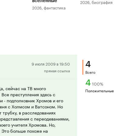
вселенные
мер
2026, биография
2026, фантастика
202
4
Положительная
9 июля 2009 в 19:50
прямая ссылка
рецензия
Всего
4
100
%
а, сейчас на ТВ много
Положительные
. Все преступления здесь с
и - подполковник Хромов и его
еня с Холмсом и Ватсоном. Но
т трубку, в расследованиях
представления с переодеваниями,
воего учителя Хромова. Но,
у. Это больше похоже на