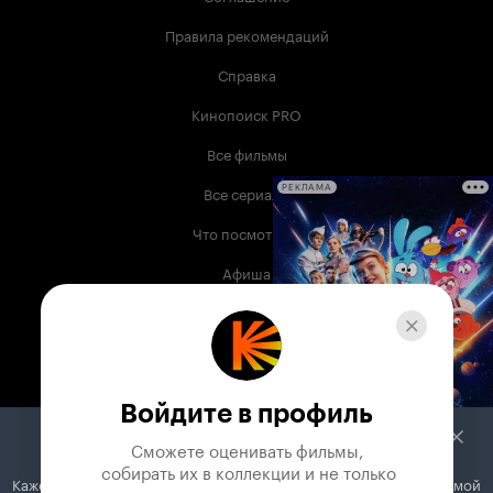
Правила рекомендаций
Справка
Кинопоиск PRO
Все фильмы
Все сериалы
РЕКЛАМА
Что посмотреть
Афиша
Музыка
Телепрограмма
Книги
Войдите в профиль
Служба поддержки
Сможете оценивать фильмы,

 собирать их в коллекции и не только
Кажется, вы используете блокировщик рекламы. Вместе с рекламой