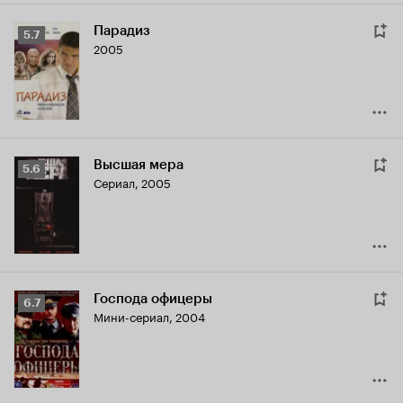
Парадиз
Рейтинг
5.7
2005
Кинопоиска
5.7
Высшая мера
Рейтинг
5.6
Сериал, 2005
Кинопоиска
5.6
Господа офицеры
Рейтинг
6.7
Мини-сериал, 2004
Кинопоиска
6.7