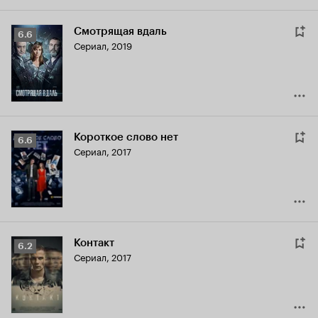
Смотрящая вдаль
Рейтинг
6.6
Сериал, 2019
Кинопоиска
6.6
Короткое слово нет
Рейтинг
6.6
Сериал, 2017
Кинопоиска
6.6
Контакт
Рейтинг
6.2
Сериал, 2017
Кинопоиска
6.2