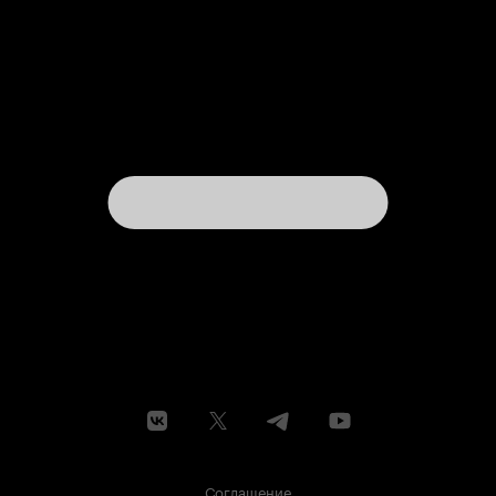
Соглашение