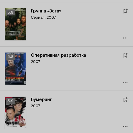
Группа «Зета»
Рейтинг
5.9
Сериал, 2007
Кинопоиска
5.9
Оперативная разработка
Рейтинг
5.8
2007
Кинопоиска
5.8
Бумеранг
Рейтинг
5.9
2007
Кинопоиска
5.9