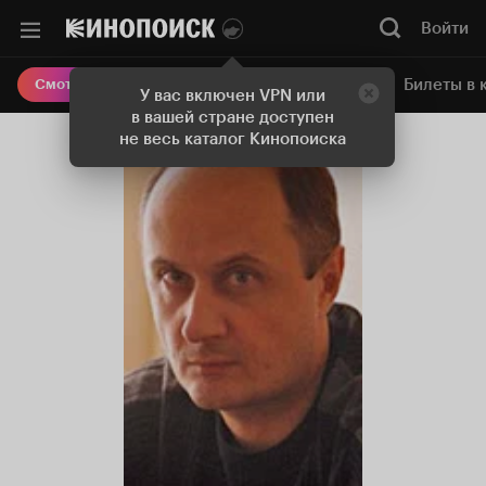
Войти
Онлайн-кинотеатр
Билеты в 
Смотреть кино
У вас включен VPN или
в вашей стране доступен
не весь каталог Кинопоиска