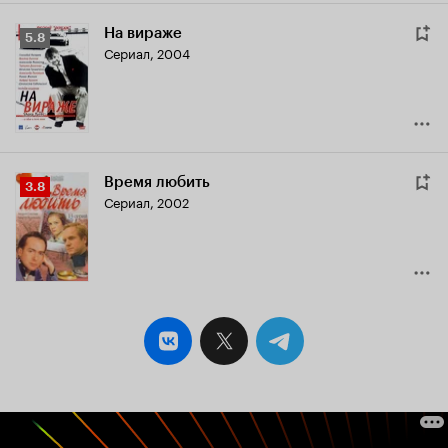
На вираже
Рейтинг
5.8
Сериал, 2004
Кинопоиска
5.8
Время любить
Рейтинг
3.8
Сериал, 2002
Кинопоиска
3.8