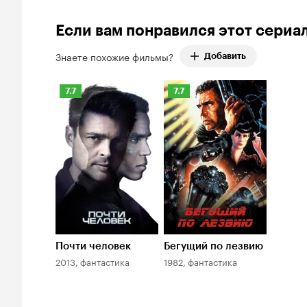
Если вам понравился этот сериа
Знаете похожие фильмы?
Добавить
Рейтинг
Рейтинг
7.7
7.7
Кинопоиска
Кинопоиска
7.7
7.7
Почти человек
Бегущий по лезвию
2013, фантастика
1982, фантастика