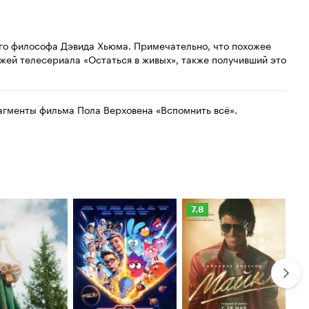
ого философа Дэвида Хьюма. Примечательно, что похожее
жей телесериала «Остаться в живых», также получивший это
агменты фильма Пола Верховена «Вспомнить всё».
Рейтинг
Ре
7.8
6.
Кинопоиска
Ки
7.8
6.