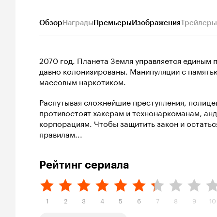
Обзор
Награды
Премьеры
Изображения
Трейлеры
2070 год. Планета Земля управляется единым 
давно колонизированы. Манипуляции с память
массовым наркотиком.
Распутывая сложнейшие преступления, полице
противостоят хакерам и технонаркоманам, ан
корпорациям. Чтобы защитить закон и остаться
правилам...
Рейтинг сериала
1
2
3
4
5
6
7
8
9
10