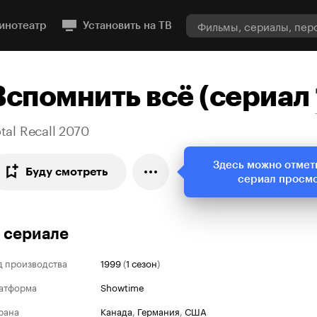
инотеатр
Установить на ТВ
Вспомнить всё
(
сериал
tal Recall 2070
Здесь можно отмет
Буду смотреть
сериал просм
 сериале
д производства
1999
(
1 сезон
)
атформа
Showtime
рана
Канада
,
Германия
,
США