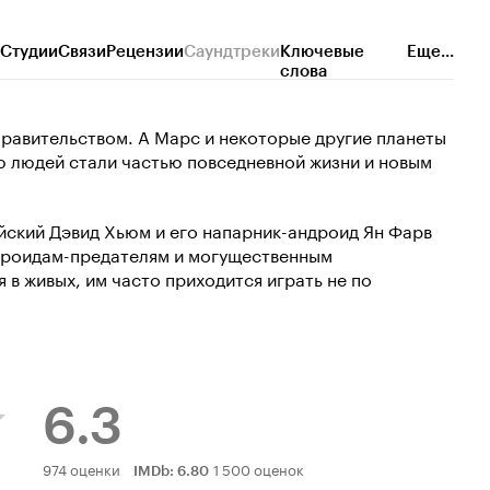
Студии
Связи
Рецензии
Саундтреки
Ключевые
Еще...
слова
правительством. А Марс и некоторые другие планеты
ю людей стали частью повседневной жизни и новым
йский Дэвид Хьюм и его напарник-андроид Ян Фарв
дроидам-предателям и могущественным
 в живых, им часто приходится играть не по
6.3
Рейтинг
974 оценки
1 500 оценок
IMDb
:
6.80