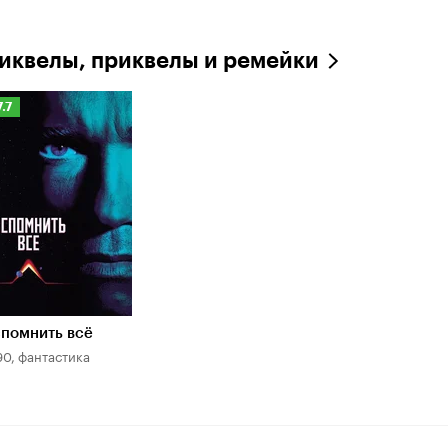
иквелы, приквелы и ремейки
ейтинг
7.7
инопоиска
.7
помнить всё
90, фантастика