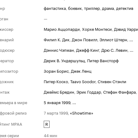
нр
фантастика
,
боевик
,
триллер
,
драма
,
детектив
оган
—
жиссер
Марио Аццопарди
,
Хорхе Монтеси
,
Дэвид Уарр
енарий
Филип К. Дик
,
Джон Повилл
,
Эллиот Штерн
,
...
одюсер
Дэннис Чэпман
,
Джефф Кинг
,
Дрю С. Левин
,
...
ератор
Дерик В. Ундершульц
,
Питер Вансторф
мпозитор
Зоран Борис
,
Джек Ленц
дожник
Питер Коско
,
Taavo Soodor
,
Стивен Стэнли
нтаж
Джеймс Бредин
,
Эрик Годдар
,
Стефан Фанфара
,
емьера в мире
5 января 1999
,
...
фровой релиз
7 марта 1999
,
«Showtime»
йтинг MPAA
R
емя серии
44 мин