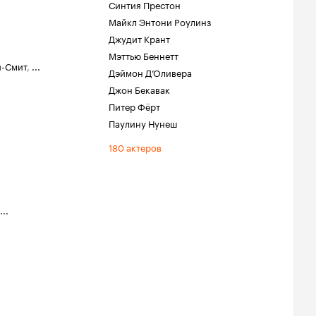
Синтия Престон
Майкл Энтони Роулинз
Джудит Крант
Мэттью Беннетт
и-Смит
,
...
Дэймон Д’Оливера
Джон Бекавак
Питер Фёрт
Паулину Нунеш
180 актеров
...