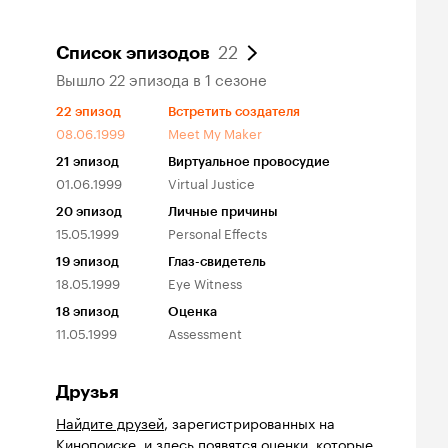
22
Список эпизодов
Вышло 22 эпизода в 1 сезоне
22
эпизод
Встретить создателя
08.06.1999
Meet My Maker
21
эпизод
Виртуальное провосудие
01.06.1999
Virtual Justice
20
эпизод
Личные причины
15.05.1999
Personal Effects
19
эпизод
Глаз-свидетель
18.05.1999
Eye Witness
18
эпизод
Оценка
11.05.1999
Assessment
Друзья
Найдите друзей
, зарегистрированных на
Кинопоиске, и здесь появятся оценки, которые