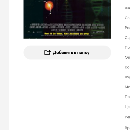
Жа
Сл
Ре
Сц
Пр
Добавить в папку
Оп
Ко
Ху
Мо
Пр
Ци
Ре
Вр