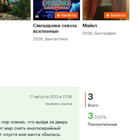
Билеты
Билеты
Смешарики сквозь
Майкл
Зл
вселенные
мер
2026, биография
2026, фантастика
202
3
Положительная
17 августа 2012 в 17:26
прямая ссылка
рецензия
Всего
3
100
%
х пор помню, что выйдя за дверь
Положительные
тот мир снять многосерийный
лет спустя моя мечта сбылась.