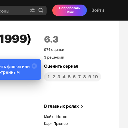
Попробовать
Войти
Плюс
1999
)
6.3
Рейтинг
974 оценки
3 рецензии
Кинопоиска
Оценить сериал
ить фильм или
6.3
отренным
1
2
3
4
5
6
7
8
9
10
В главных ролях
Майкл Истон
Карл Прюнер