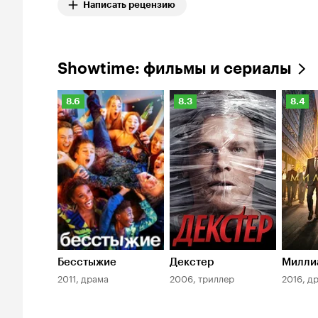
Написать рецензию
Showtime: фильмы и сериалы
Рейтинг
Рейтинг
Рейти
8.6
8.3
8.4
Кинопоиска
Кинопоиска
Киноп
8.6
8.3
8.4
Бесстыжие
Декстер
Милли
2011, драма
2006, триллер
2016, д