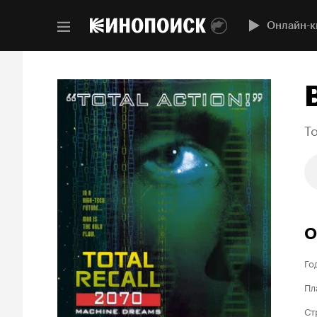
Онлайн-к
To
О
Го
Пл
Ст