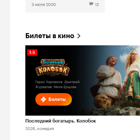
3 июля 2020
12
Билеты в кино
Рейтинг
1.5
Кинопоиска
1.5
Гарик Харламов, Дмитрий
Журавлев, Мила Ершова
Билеты
Последний богатырь. Колобок
2026, комедия