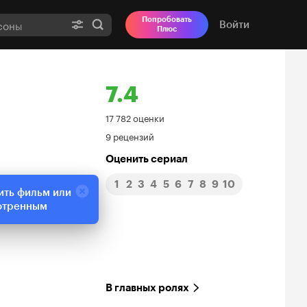
Попробовать
Войти
Плюс
7.4
Рейтинг
17 782 оценки
9 рецензий
Кинопоиска
Оценить сериал
7.4
1
2
3
4
5
6
7
8
9
10
ить фильм или
отренным
В главных ролях