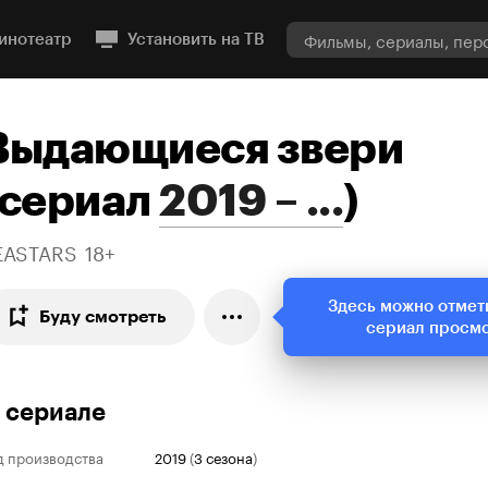
инотеатр
Установить на ТВ
Выдающиеся звери
сериал
2019 – ...
)
EASTARS
18+
Здесь можно отмет
Буду смотреть
сериал просм
 сериале
д производства
2019
(
3 сезона
)