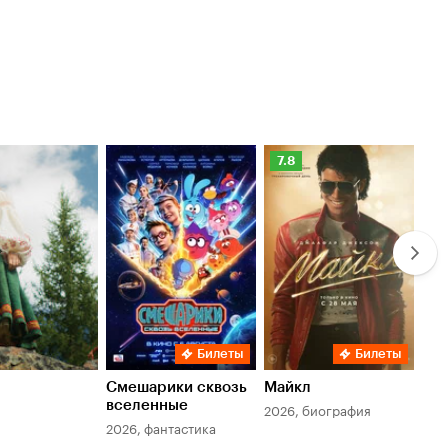
Рейтинг
Ре
7.8
6.
Кинопоиска
Ки
7.8
6.
Билеты
Билеты
Смешарики сквозь
Майкл
Зл
вселенные
мер
2026, биография
2026, фантастика
202