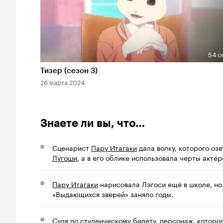
54 с
Длительность 54 сек
Тизер (сезон 3)
26 марта 2024
Знаете ли вы, что…
Сценарист
Пару Итагаки
дала волку, которого оз
Лугоши
, а в его облике использовала черты актё
Пару Итагаки
нарисовала Лэгоси ещё в школе, но 
«Выдающихся зверей» заняло годы.
Судя по студенческому билету, персонаж, которо