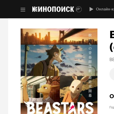
Онлайн-к
(
B
О
Го