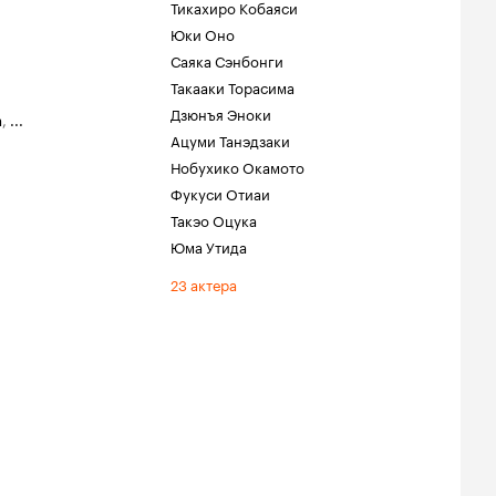
Тикахиро Кобаяси
Юки Оно
Саяка Сэнбонги
Такааки Торасима
Дзюнъя Эноки
а
,
...
Ацуми Танэдзаки
Нобухико Окамото
Фукуси Отиаи
Такэо Оцука
Юма Утида
23 актера