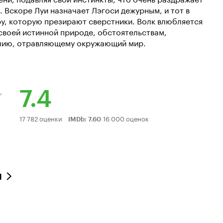
. Вскоре Луи назначает Лэгоси дежурным, и тот в
ру, которую презирают сверстники. Волк влюбляется
 своей истинной природе, обстоятельствам,
илию, отравляющему окружающий мир.
7.4
Рейтинг
17 782 оценки
16 000 оценок
IMDb
:
7.60
Кинопоиска
7.4
л