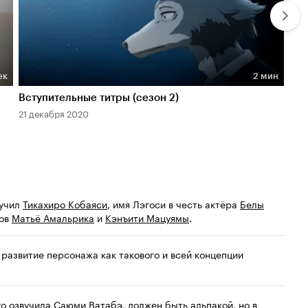
ек
2 мин
Длительность 2 мин
Дл
Вступительные титры (сезон 2)
Тре
21 декабря 2020
5 н
вучил
Тикахиро Кобаяси
, имя Лэгоси в честь актёра
Белы
ров
Матьё Амальрика
и
Кэнъити Мацуямы
.
развитие персонажа как такового и всей концепции
го озвучила
Саюми Ватабэ
, должен быть альпакой, но в