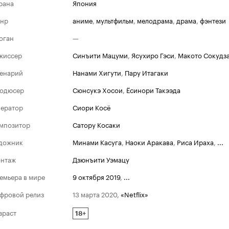
рана
Япония
нр
аниме
,
мультфильм
,
мелодрама
,
драма
,
фэнтези
оган
—
жиссер
Синъити Мацуми
,
Ясухиро Гэси
,
Макото Сокудз
енарий
Нанами Хигути
,
Пару Итагаки
одюсер
Сюнсукэ Хосои
,
Ёсинори Такээда
ератор
Сиори Косё
мпозитор
Сатору Косаки
дожник
Минами Касуга
,
Наоки Аракава
,
Риса Ираха
,
...
нтаж
Дзюнъити Уэмацу
емьера в мире
9 октября 2019
,
...
фровой релиз
13 марта 2020
,
«Netflix»
зраст
18+