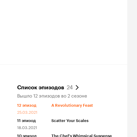
24
Список эпизодов
Вышло 12 эпизодов во 2 сезоне
12
эпизод
A Revolutionary Feast
25.03.2021
11
эпизод
Scatter Your Scales
18.03.2021
10
эпизод
The Chef's Whimsical Suspense