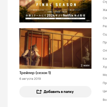
Ст
Жа
Сл
Ре
Сц
Пр
Оп
Ко
2 мин
Ху
Длительность 2 мин
Трейлер (сезон 1)
Мо
6 августа 2019
Пр
Ци
Добавить в папку
Во