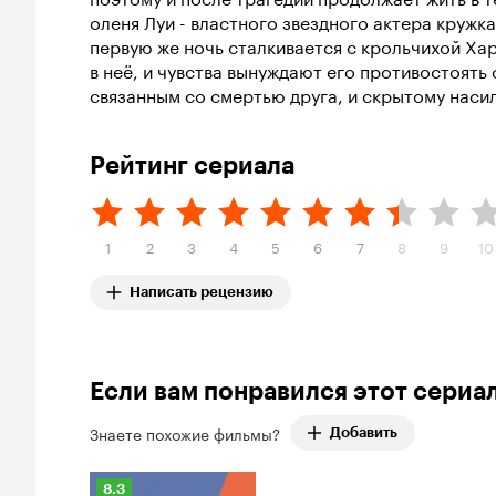
оленя Луи - властного звездного актера кружка
первую же ночь сталкивается с крольчихой Ха
в неё, и чувства вынуждают его противостоять
связанным со смертью друга, и скрытому нас
Рейтинг сериала
1
2
3
4
5
6
7
8
9
10
Написать рецензию
Если вам понравился этот сериа
Знаете похожие фильмы?
Добавить
Рейтинг
8.3