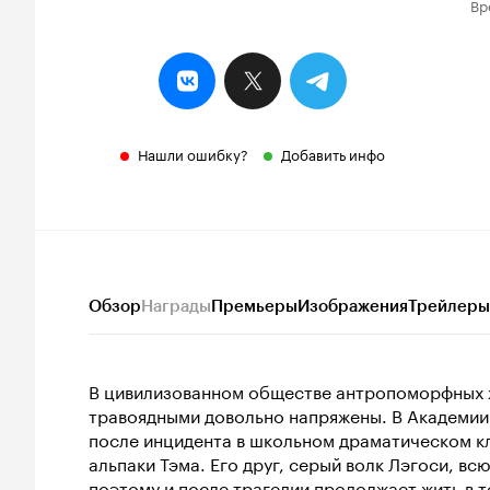
Вр
Нашли ошибку?
Добавить инфо
Обзор
Награды
Премьеры
Изображения
Трейлеры
В цивилизованном обществе антропоморфных 
травоядными довольно напряжены. В Академии
после инцидента в школьном драматическом кл
альпаки Тэма. Его друг, серый волк Лэгоси, в
поэтому и после трагедии продолжает жить в т