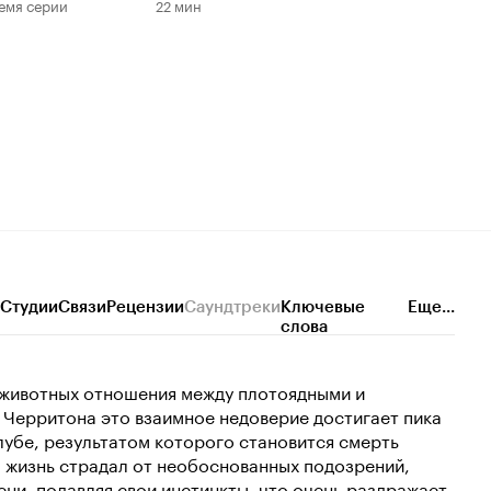
емя серии
22 мин
Студии
Связи
Рецензии
Саундтреки
Ключевые
Еще...
слова
животных отношения между плотоядными и
 Черритона это взаимное недоверие достигает пика
убе, результатом которого становится смерть
сю жизнь страдал от необоснованных подозрений,
ени, подавляя свои инстинкты, что очень раздражает