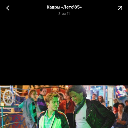
Кадры «Лето'85»
3
из
11