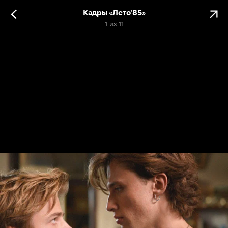
Кадры «Лето'85»
1
из
11