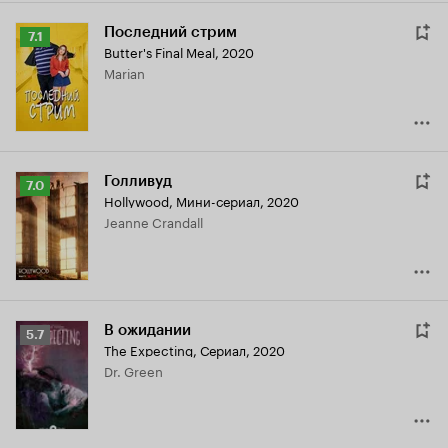
Последний стрим
Рейтинг
7.1
Butter's Final Meal
,
2020
Кинопоиска
Marian
7.1
Голливуд
Рейтинг
7.0
Hollywood
,
Мини-сериал, 2020
Кинопоиска
Jeanne Crandall
7.0
В ожидании
Рейтинг
5.7
The Expecting
,
Сериал, 2020
Кинопоиска
Dr. Green
5.7