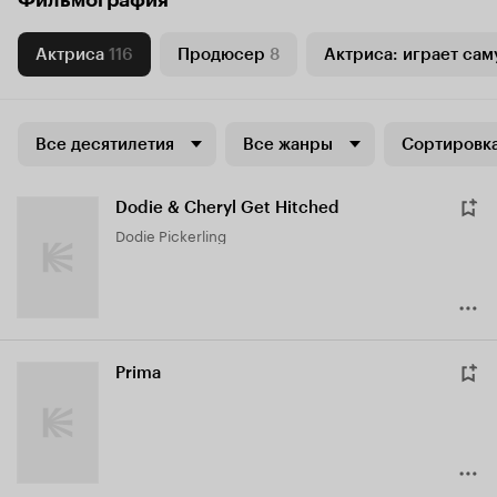
Фильмография
Актриса
116
Продюсер
8
Актриса: играет сам
Все десятилетия
Все жанры
Сортировка
Dodie & Cheryl Get Hitched
Dodie Pickerling
Prima