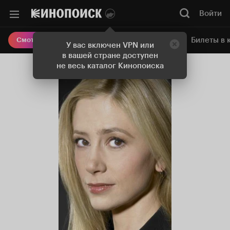
Войти
Онлайн-кинотеатр
Билеты в 
Смотреть кино
У вас включен VPN или
в вашей стране доступен
не весь каталог Кинопоиска