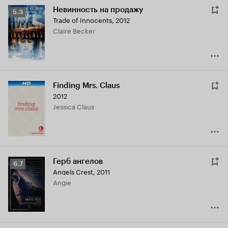
Невинность на продажу
Рейтинг
5.3
Trade of Innocents
,
2012
Кинопоиска
Claire Becker
5.3
Finding Mrs. Claus
2012
Jessica Claus
Герб ангелов
Рейтинг
6.7
Angels Crest
,
2011
Кинопоиска
Angie
6.7