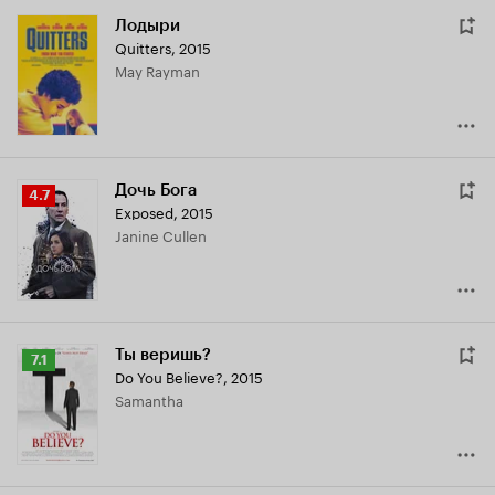
Лодыри
Quitters
,
2015
May Rayman
Дочь Бога
Рейтинг
4.7
Exposed
,
2015
Кинопоиска
Janine Cullen
4.7
Ты веришь?
Рейтинг
7.1
Do You Believe?
,
2015
Кинопоиска
Samantha
7.1