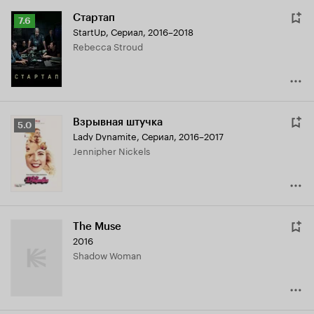
Стартап
Рейтинг
7.6
StartUp
,
Сериал, 2016–2018
Кинопоиска
Rebecca Stroud
7.6
Взрывная штучка
Рейтинг
5.0
Lady Dynamite
,
Сериал, 2016–2017
Кинопоиска
Jennipher Nickels
5.0
The Muse
2016
Shadow Woman