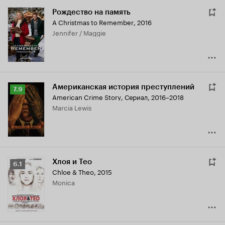
Рождество на память
A Christmas to Remember
,
2016
Jennifer / Maggie
Американская история преступлений
Рейтинг
7.9
American Crime Story
,
Сериал, 2016–2018
Кинопоиска
Marcia Lewis
7.9
Хлоя и Тео
Рейтинг
6.1
Chloe & Theo
,
2015
Кинопоиска
Monica
6.1