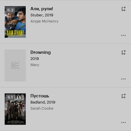
Али, рули!
Рейтинг
6.2
Stuber
,
2019
Кинопоиска
Angie McHenry
6.2
Drowning
2019
Mary
Пустошь
Рейтинг
6.1
Badland
,
2019
Кинопоиска
Sarah Cooke
6.1