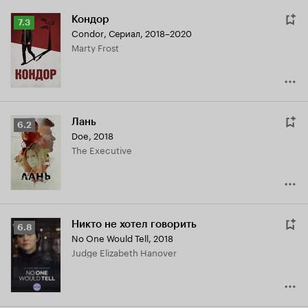
Кондор
Рейтинг
7.3
Condor
,
Сериал, 2018–2020
Кинопоиска
Marty Frost
7.3
Лань
Рейтинг
6.2
Doe
,
2018
Кинопоиска
The Executive
6.2
Никто не хотел говорить
Рейтинг
6.8
No One Would Tell
,
2018
Кинопоиска
Judge Elizabeth Hanover
6.8