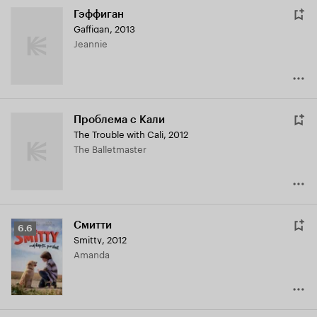
Гэффиган
Gaffigan
,
2013
Jeannie
Проблема с Кали
The Trouble with Cali
,
2012
The Balletmaster
Смитти
Рейтинг
6.6
Smitty
,
2012
Кинопоиска
Amanda
6.6