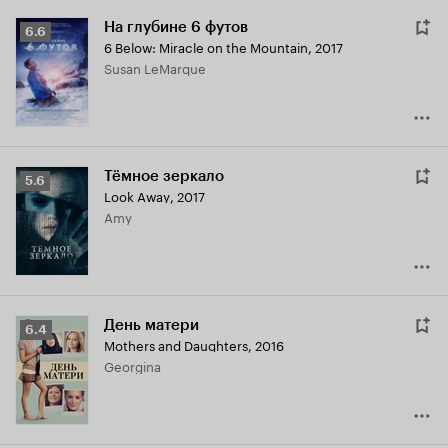
На глубине 6 футов
Рейтинг
6.6
6 Below: Miracle on the Mountain
,
2017
Кинопоиска
Susan LeMarque
6.6
Тёмное зеркало
Рейтинг
5.6
Look Away
,
2017
Кинопоиска
Amy
5.6
День матери
Рейтинг
6.4
Mothers and Daughters
,
2016
Кинопоиска
Georgina
6.4