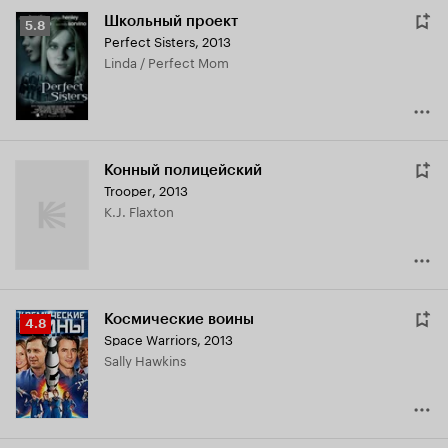
Школьный проект
Рейтинг
5.8
Perfect Sisters
,
2013
Кинопоиска
Linda / Perfect Mom
5.8
Конный полицейский
Trooper
,
2013
K.J. Flaxton
Космические воины
Рейтинг
4.8
Space Warriors
,
2013
Кинопоиска
Sally Hawkins
4.8