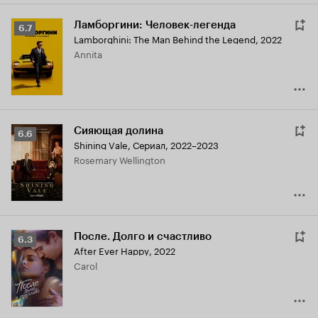
Ламборгини: Человек-легенда
Рейтинг
6.7
Lamborghini: The Man Behind the Legend
,
2022
Кинопоиска
Annita
6.7
Сияющая долина
Рейтинг
6.6
Shining Vale
,
Сериал, 2022–2023
Кинопоиска
Rosemary Wellington
6.6
После. Долго и счастливо
Рейтинг
6.3
After Ever Happy
,
2022
Кинопоиска
Carol
6.3