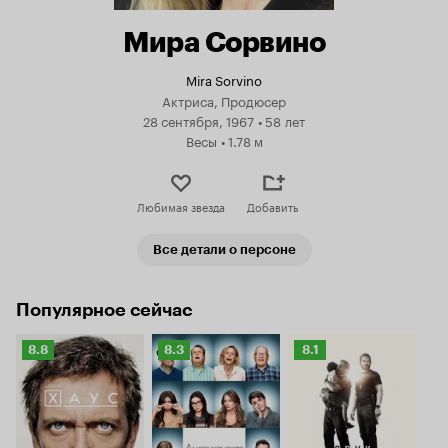
Мира Сорвино
Mira Sorvino
Актриса, Продюсер
28 сентября, 1967
•
58 лет
Весы
•
1.78 м
Любимая звезда
Добавить
Все детали о персоне
Популярное сейчас
Рейтинг
Рейтинг
Рейтинг
8.8
8.3
8.1
Кинопоиска
Кинопоиска
Кинопоиска
8.8
8.3
8.1