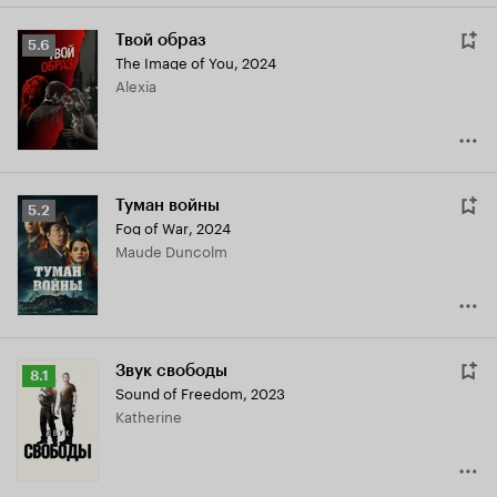
Твой образ
Рейтинг
5.6
The Image of You
,
2024
Кинопоиска
Alexia
5.6
Туман войны
Рейтинг
5.2
Fog of War
,
2024
Кинопоиска
Maude Duncolm
5.2
Звук свободы
Рейтинг
8.1
Sound of Freedom
,
2023
Кинопоиска
Katherine
8.1