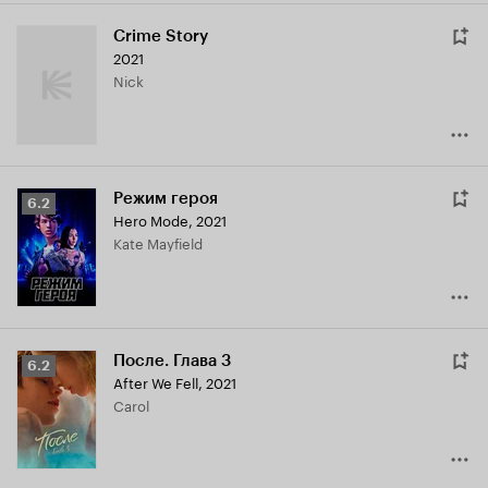
Crime Story
2021
Nick
Режим героя
Рейтинг
6.2
Hero Mode
,
2021
Кинопоиска
Kate Mayfield
6.2
После. Глава 3
Рейтинг
6.2
After We Fell
,
2021
Кинопоиска
Carol
6.2