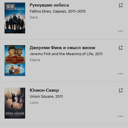
Рухнувшие небеса
Рейтинг
6.9
Falling Skies
,
Сериал, 2011–2015
Кинопоиска
Sara
6.9
Джереми Финк и смысл жизни
Jeremy Fink and the Meaning of Life
,
2011
Elaine
Юнион-Сквер
Union Square
,
2011
Lucy