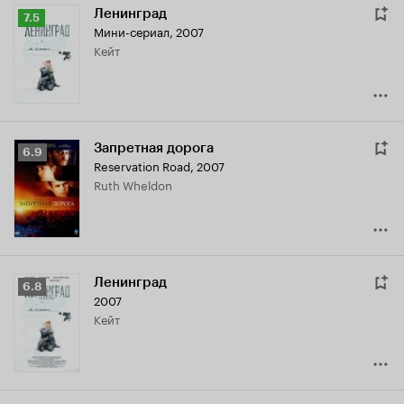
Ленинград
Рейтинг
7.5
Мини-сериал, 2007
Кинопоиска
Кейт
7.5
Запретная дорога
Рейтинг
6.9
Reservation Road
,
2007
Кинопоиска
Ruth Wheldon
6.9
Ленинград
Рейтинг
6.8
2007
Кинопоиска
Кейт
6.8