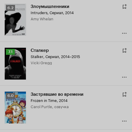
Злоумышленники
Рейтинг
6.2
Intruders
,
Сериал, 2014
Кинопоиска
Amy Whelan
6.2
Сталкер
Рейтинг
7.1
Stalker
,
Сериал, 2014–2015
Кинопоиска
Vicki Gregg
7.1
Застрявшие во времени
Рейтинг
6.0
Frozen in Time
,
2014
Кинопоиска
Carol Purtle, озвучка
6.0