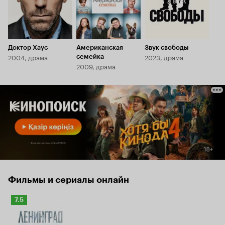
Доктор Хаус
Американская
Звук свободы
2004, драма
2023, драма
семейка
2009, драма
Фильмы и сериалы онлайн
Рейтинг
7.5
Кинопоиска
7.5