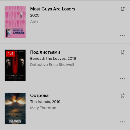
Most Guys Are Losers
2020
Amy
Под листьями
Рейтинг
4.4
Beneath the Leaves
,
2019
Кинопоиска
Detective Erica Shotwell
4.4
Острова
The Islands
,
2019
Mary Thornton