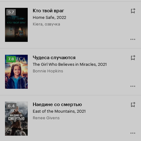
Кто твой враг
Рейтинг
5.7
Home Safe
,
2022
Кинопоиска
Kiera, озвучка
5.7
Чудеса случаются
Рейтинг
7.8
The Girl Who Believes in Miracles
,
2021
Кинопоиска
Bonnie Hopkins
7.8
Наедине со смертью
Рейтинг
6.4
East of the Mountains
,
2021
Кинопоиска
Renee Givens
6.4