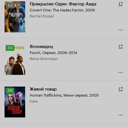
Прикрытие-Один: Фактор Аида
Рейтинг
5.1
Covert One: The Hades Factor
,
2006
Кинопоиска
Rachel Russel
5.1
Ясновидец
Рейтинг
7.5
Psych
,
Сериал, 2006–2014
Кинопоиска
Betsy Brannigan
7.5
Живой товар
Рейтинг
7.6
Human Trafficking
,
Мини-сериал, 2005
Кинопоиска
Kate
7.6