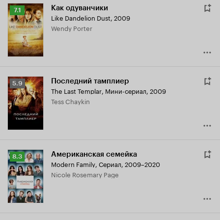
Как одуванчики
Рейтинг
7.1
Like Dandelion Dust
,
2009
Кинопоиска
Wendy Porter
7.1
Последний тамплиер
Рейтинг
5.9
The Last Templar
,
Мини-сериал, 2009
Кинопоиска
Tess Chaykin
5.9
Американская семейка
Рейтинг
8.3
Modern Family
,
Сериал, 2009–2020
Кинопоиска
Nicole Rosemary Page
8.3