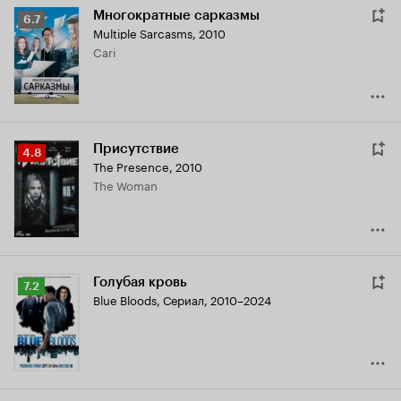
Многократные сарказмы
Рейтинг
6.7
Multiple Sarcasms
,
2010
Кинопоиска
Cari
6.7
Присутствие
Рейтинг
4.8
The Presence
,
2010
Кинопоиска
The Woman
4.8
Голубая кровь
Рейтинг
7.2
Blue Bloods
,
Сериал, 2010–2024
Кинопоиска
7.2