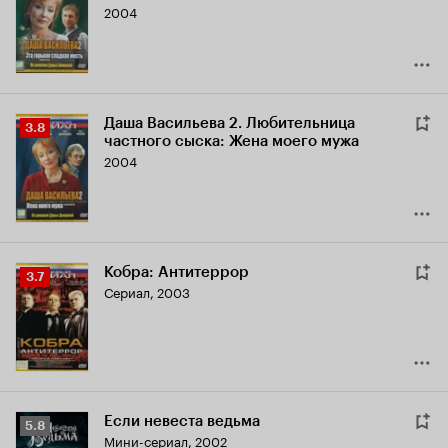
месть
2004
3.7
Даша Васильева 2. Любительница
Рейтинг
3.8
частного сыска: Жена моего мужа
Кинопоиска
2004
3.8
Кобра: Антитеррор
Рейтинг
3.7
Сериал, 2003
Кинопоиска
3.7
Если невеста ведьма
Рейтинг
5.8
Мини-сериал, 2002
Кинопоиска