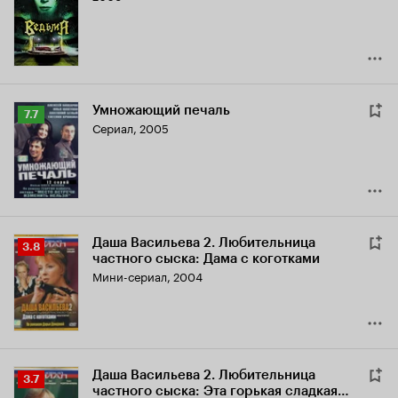
3.7
Умножающий печаль
Рейтинг
7.7
Сериал, 2005
Кинопоиска
7.7
Даша Васильева 2. Любительница
Рейтинг
3.8
частного сыска: Дама с коготками
Кинопоиска
Мини-сериал, 2004
3.8
Даша Васильева 2. Любительница
Рейтинг
3.7
частного сыска: Эта горькая сладкая
Кинопоиска