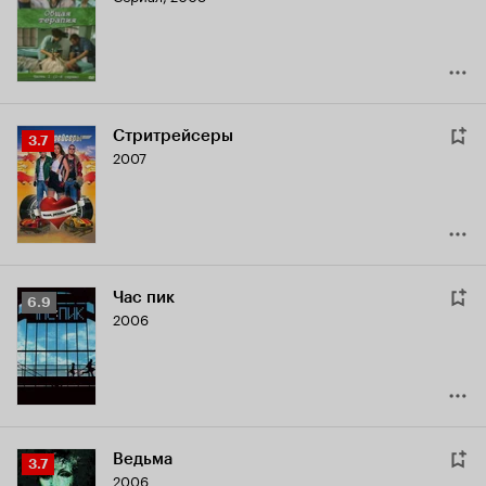
6.8
Стритрейсеры
Рейтинг
3.7
2007
Кинопоиска
3.7
Час пик
Рейтинг
6.9
2006
Кинопоиска
6.9
Ведьма
Рейтинг
3.7
2006
Кинопоиска