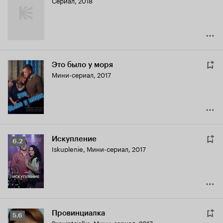
Сериал, 2018
Кинопоиска
5.6
Это было у моря
Мини-сериал, 2017
Искупление
Рейтинг
6.2
Iskuplenie
,
Мини-сериал, 2017
Кинопоиска
6.2
Провинциалка
Рейтинг
5.6
Provintsialka
,
Мини-сериал, 2017