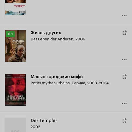
6.8
Жизнь других
Рейтинг
8.1
Das Leben der Anderen
,
2006
Кинопоиска
8.1
Малые городские мифы
Petits mythes urbains
,
Сериал, 2003–2004
Der Templer
2002