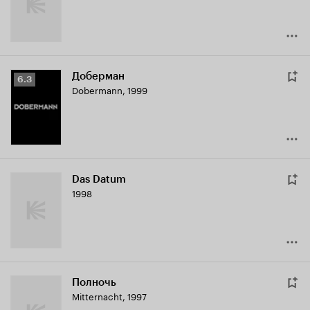
Доберман
Рейтинг
6.3
Dobermann
,
1999
Кинопоиска
6.3
Das Datum
1998
Полночь
Mitternacht
,
1997