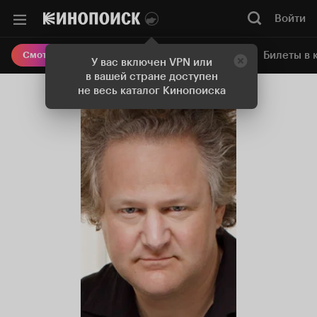
Войти
Онлайн-кинотеатр
Билеты в 
Смотреть кино
У вас включен VPN или
в вашей стране доступен
не весь каталог Кинопоиска