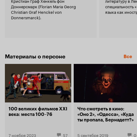
Кристиан Граф Хенкель фон
литературу в Ле
Доннерсмарк (Florian Maria Georg
специальность 
Christian Graf Henckel von
языка как иност
Donnersmarck).
Материалы о персоне
Все
100 великих фильмов XXI
Что смотреть в кино:
века: места 100–76
«Оно 2», «Одесса», «Куда
ты пропала, Бернадетт?»
7 ноября 2023
57
5 сентября 2019
0