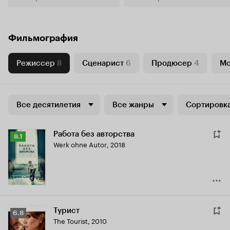
Фильмография
Режиссер
8
Сценарист
6
Продюсер
4
Мо
Все десятилетия
Все жанры
Сортировка
Работа без авторства
Рейтинг
8.1
Werk ohne Autor
,
2018
Кинопоиска
8.1
Турист
Рейтинг
6.8
The Tourist
,
2010
Кинопоиска