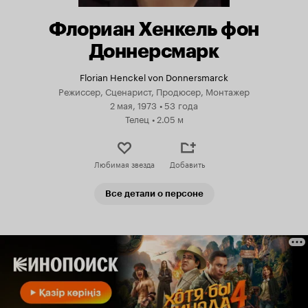
Флориан Хенкель фон
Доннерсмарк
Florian Henckel von Donnersmarck
Режиссер, Сценарист, Продюсер, Монтажер
2 мая, 1973
•
53 года
Телец
•
2.05 м
Любимая звезда
Добавить
Все детали о персоне