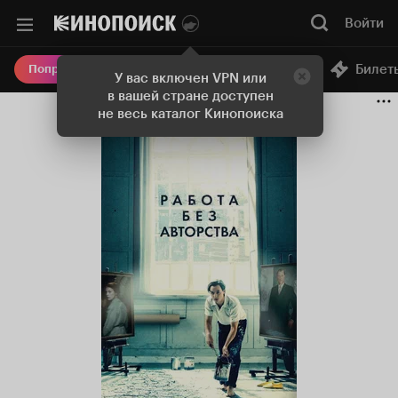
Войти
Онлайн-кинотеатр
Билет
Попробовать Плюс
У вас включен VPN или
в вашей стране доступен
не весь каталог Кинопоиска