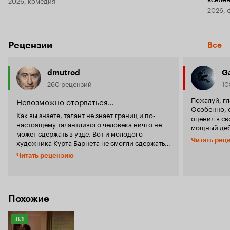
2026, 
Рецензии
Все
dmutrod
G
260 рецензий
10
Пожалуй, гл
Невозможно оторваться…
Особенно, е
Как вы знаете, талант не знает границ и по-
оценил в св
настоящему талантливого человека ничто не
мощный деб
может сдержать в узде. Вот и молодого
Хенкеле фо
Читать рец
художника Курта Барнета не смогли сдержать
кинематогра
ни Берлинская стена, ни автоматчики на
году, и тепе
Читать рецензию
вышках, ни угроза жизни – он сбегает из
нужно буде
Восточной Германии в Западную. Там он хочет
работу Дон
исполнить свою мечту – поступить в школу
вкусов и ин
искусств и творить без оглядки. Однако,
авторства» 
можно убежать из Восточной Германии, но
Похожие
полный техн
нельзя сделать так, чтобы она тебя не настигла.
выходом ур
Завязав романтические отношения, парень
авансцену 
Рейтинг
8.1
понимает, что будущий тесть совсем не
новинки це
Кинопоиска