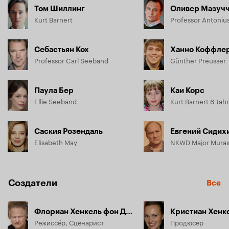
Том Шиллинг
Оливер Мазуч
Kurt Barnert
Professor Antoniu
Себастьян Кох
Ханно Коффле
Professor Carl Seeband
Günther Preusser
Паула Бер
Каи Корс
Ellie Seeband
Kurt Barnert 6 Jah
Саския Розендаль
Евгений Сидих
Elisabeth May
Создатели
Все
Флориан Хенкель фон Доннерсмарк
Режиссёр, Сценарист
Продюсер