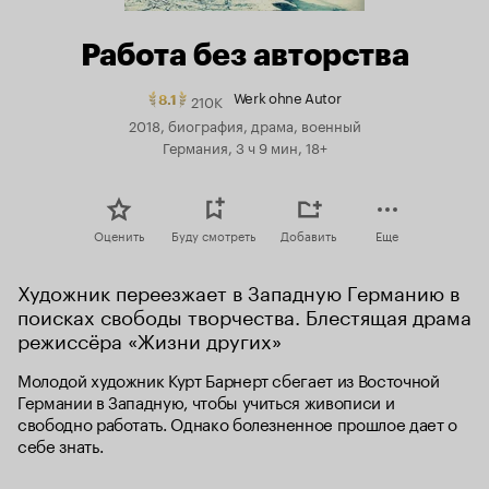
Работа без авторства
Werk ohne Autor
210K
Рейтинг
8.1
Кинопоиска
2018, биография, драма, военный
8.1.
Германия, 3 ч 9 мин, 18+
топ
250
Оценить
Буду смотреть
Добавить
Еще
Художник переезжает в Западную Германию в 
поисках свободы творчества. Блестящая драма 
режиссёра «Жизни других»
Молодой художник Курт Барнерт сбегает из Восточной 
Германии в Западную, чтобы учиться живописи и 
свободно работать. Однако болезненное прошлое дает о 
себе знать.