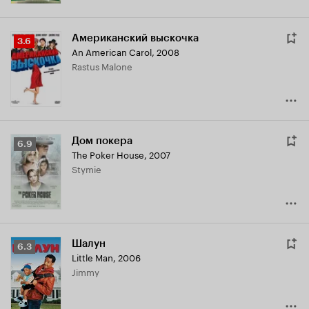
Американский выскочка
Рейтинг
3.6
An American Carol
,
2008
Кинопоиска
Rastus Malone
3.6
Дом покера
Рейтинг
6.9
The Poker House
,
2007
Кинопоиска
Stymie
6.9
Шалун
Рейтинг
6.3
Little Man
,
2006
Кинопоиска
Jimmy
6.3