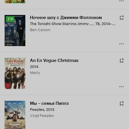
Ночное шоу с Джимми Фэллоном
Рейтинг
7.9
The Tonight Show Starring Jimmy Fallon
,
ТВ, 2014–...
Кинопоиска
Ben Carson
7.9
An En Vogue Christmas
2014
Marty
Мы – семья Пиплз
Peeples
,
2013
Virgil Peeples