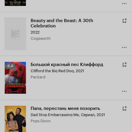
Beauty and the Beast: A 30th
Celebration
2022
Cogsworth
Большой красный пес Клиффорд
Рейтинг
6.6
Clifford the Big Red Dog
,
2021
Кинопоиска
Packard
6.6
Папа, перестань меня позорить
Dad Stop Embarrassing Me
,
Сериал, 2021
Pops Dixon