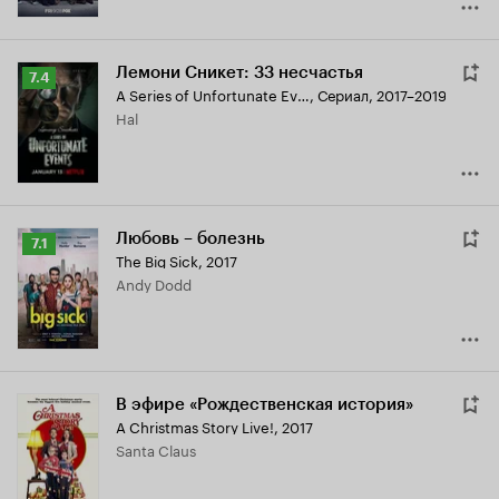
Лемони Сникет: 33 несчастья
Рейтинг
7.4
A Series of Unfortunate Events
,
Сериал, 2017–2019
Кинопоиска
Hal
7.4
Любовь – болезнь
Рейтинг
7.1
The Big Sick
,
2017
Кинопоиска
Andy Dodd
7.1
В эфире «Рождественская история»
A Christmas Story Live!
,
2017
Santa Claus