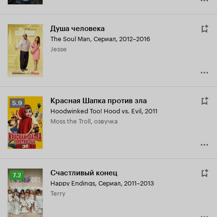
Душа человека
The Soul Man
,
Сериал, 2012–2016
Jesse
Красная Шапка против зла
Рейтинг
5.9
Hoodwinked Too! Hood vs. Evil
,
2011
Кинопоиска
Moss the Troll, озвучка
5.9
Счастливый конец
Рейтинг
7.2
Happy Endings
,
Сериал, 2011–2013
Кинопоиска
Terry
7.2