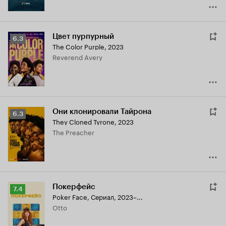
Цвет пурпурный
Рейтинг
6.3
The Color Purple
,
2023
Кинопоиска
Reverend Avery
6.3
Они клонировали Тайрона
Рейтинг
6.3
They Cloned Tyrone
,
2023
Кинопоиска
The Preacher
6.3
Покерфейс
Рейтинг
7.4
Poker Face
,
Сериал, 2023–...
Кинопоиска
Otto
7.4