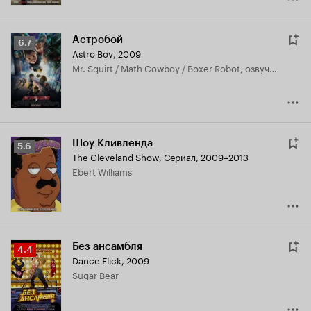
Астробой
Рейтинг
6.7
Astro Boy
,
2009
Кинопоиска
Mr. Squirt / Math Cowboy / Boxer Robot, озвучка
6.7
Шоу Кливленда
Рейтинг
5.6
The Cleveland Show
,
Сериал, 2009–2013
Кинопоиска
Ebert Williams
5.6
Без ансамбля
Рейтинг
4.4
Dance Flick
,
2009
Кинопоиска
Sugar Bear
4.4