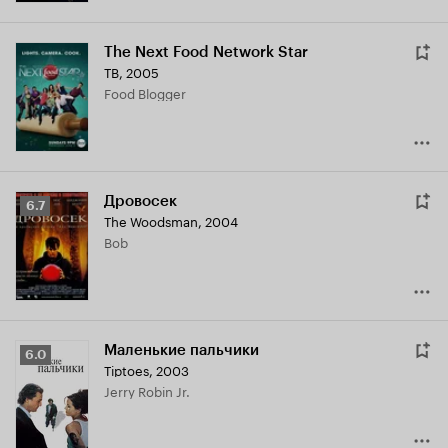
The Next Food Network Star
ТВ, 2005
Food Blogger
Дровосек
Рейтинг
6.7
The Woodsman
,
2004
Кинопоиска
Bob
6.7
Маленькие пальчики
Рейтинг
6.0
Tiptoes
,
2003
Кинопоиска
Jerry Robin Jr.
6.0