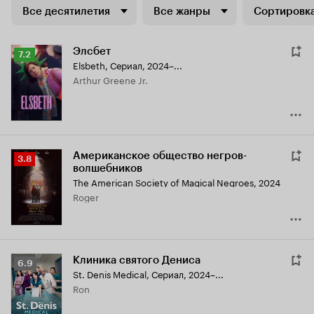
Все десятилетия
Все жанры
Сортировка
Элсбет
Рейтинг
7.2
Elsbeth
,
Сериал, 2024–...
Кинопоиска
Arthur Greene Jr.
7.2
Американское общество негров-
Рейтинг
3.8
волшебников
Кинопоиска
The American Society of Magical Negroes
,
2024
3.8
Roger
Клиника святого Дениса
Рейтинг
6.9
St. Denis Medical
,
Сериал, 2024–...
Кинопоиска
Ron
6.9