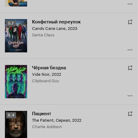
Конфетный переулок
Рейтинг
5.7
Candy Cane Lane
,
2023
Кинопоиска
Santa Claus
5.7
Чёрная бездна
Vide Noir
,
2022
Clipboard Guy
Пациент
Рейтинг
6.4
The Patient
,
Сериал, 2022
Кинопоиска
Charlie Addison
6.4