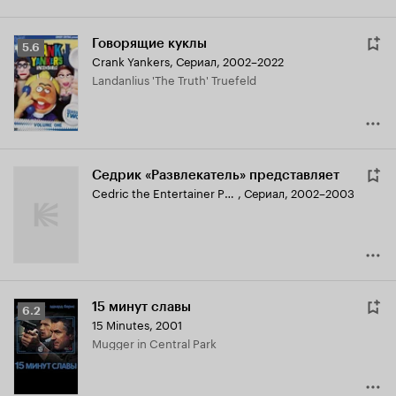
Говорящие куклы
Рейтинг
5.6
Crank Yankers
,
Сериал, 2002–2022
Кинопоиска
Landanlius 'The Truth' Truefeld
5.6
Седрик «Развлекатель» представляет
Cedric the Entertainer Presents
,
Сериал, 2002–2003
15 минут славы
Рейтинг
6.2
15 Minutes
,
2001
Кинопоиска
Mugger in Central Park
6.2