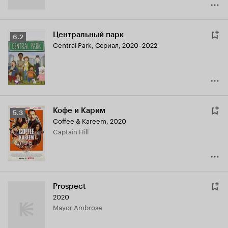
Центральный парк
Рейтинг
6.2
Central Park
,
Сериал, 2020–2022
Кинопоиска
6.2
Кофе и Карим
Рейтинг
5.3
Coffee & Kareem
,
2020
Кинопоиска
Captain Hill
5.3
Prospect
2020
Mayor Ambrose