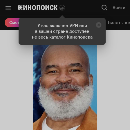
Войти
Онлайн-кинотеатр
Билеты в 
Смотреть кино
У вас включен VPN или
в вашей стране доступен
не весь каталог Кинопоиска