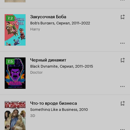
Закусочная Боба
Рейтинг
7.2
Bob's Burgers
,
Сериал, 2011–2022
Кинопоиска
Harry
7.2
Черный динамит
Рейтинг
7.5
Black Dynamite
,
Сериал, 2011–2015
Кинопоиска
Doctor
7.5
Что-то вроде бизнеса
Something Like a Business
,
2010
3D