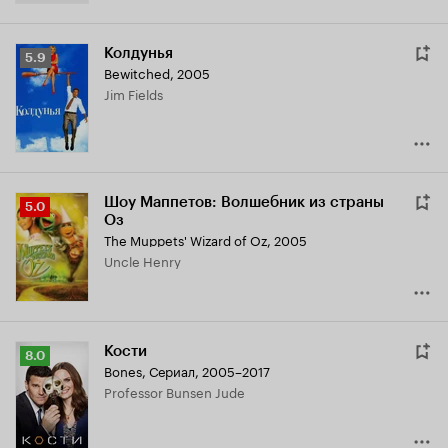
Колдунья
Рейтинг
5.9
Bewitched
,
2005
Кинопоиска
Jim Fields
5.9
Шоу Маппетов: Волшебник из страны
Рейтинг
5.0
Оз
Кинопоиска
The Muppets' Wizard of Oz
,
2005
5.0
Uncle Henry
Кости
Рейтинг
8.0
Bones
,
Сериал, 2005–2017
Кинопоиска
Professor Bunsen Jude
8.0