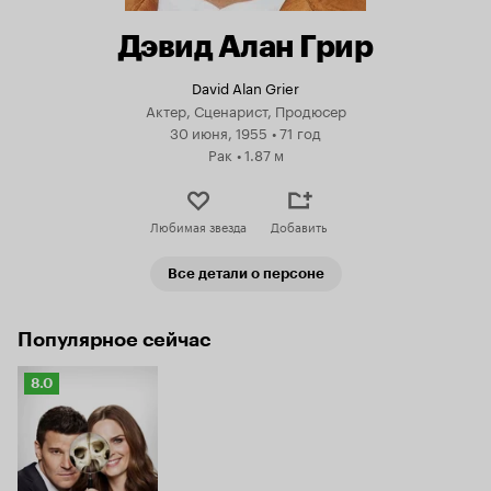
Дэвид Алан Грир
David Alan Grier
Актер, Сценарист, Продюсер
30 июня, 1955
•
71 год
Рак
•
1.87 м
Любимая звезда
Добавить
Все детали о персоне
Популярное сейчас
Рейтинг
8.0
Кинопоиска
8.0