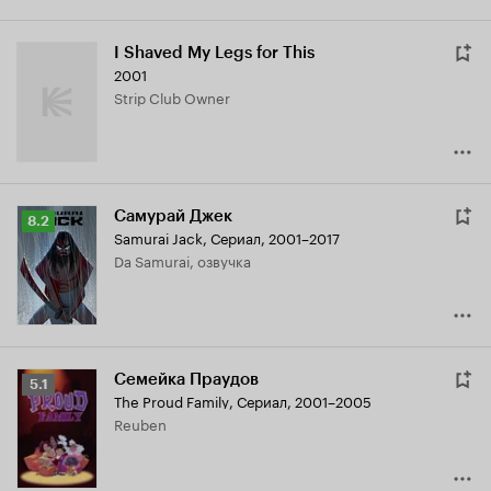
I Shaved My Legs for This
2001
Strip Club Owner
Самурай Джек
Рейтинг
8.2
Samurai Jack
,
Сериал, 2001–2017
Кинопоиска
Da Samurai, озвучка
8.2
Семейка Праудов
Рейтинг
5.1
The Proud Family
,
Сериал, 2001–2005
Кинопоиска
Reuben
5.1