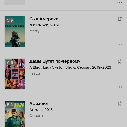
Сын Америки
Рейтинг
5.9
Native Son
,
2019
Кинопоиска
Marty
5.9
Дамы шутят по-черному
Рейтинг
6.5
A Black Lady Sketch Show
,
Сериал, 2019–2023
Кинопоиска
Pastor
6.5
Аризона
Рейтинг
5.8
Arizona
,
2018
Кинопоиска
Coburn
5.8