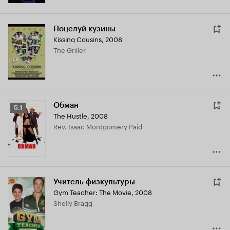
Поцелуй кузины
Kissing Cousins
,
2008
The Griller
Обман
Рейтинг
5.1
The Hustle
,
2008
Кинопоиска
Rev. Isaac Montgomery Paid
5.1
Учитель физкультуры
Gym Teacher: The Movie
,
2008
Shelly Bragg