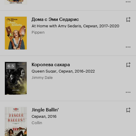
Дома с Эми Седарис
At Home with Amy Sedaris
,
Сериал, 2017–2020
Pippen
Королева сахара
Рейтинг
6.5
Queen Sugar
,
Сериал, 2016–2022
Кинопоиска
Jimmy Dale
6.5
Jingle Ballin'
Сериал, 2016
Collin