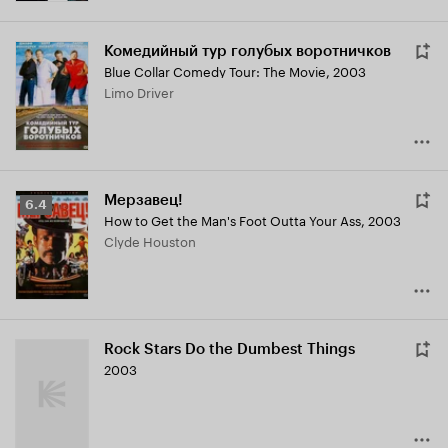
Комедийный тур голубых воротничков
Blue Collar Comedy Tour: The Movie
,
2003
Limo Driver
Мерзавец!
Рейтинг
6.4
How to Get the Man's Foot Outta Your Ass
,
2003
Кинопоиска
Clyde Houston
6.4
Rock Stars Do the Dumbest Things
2003