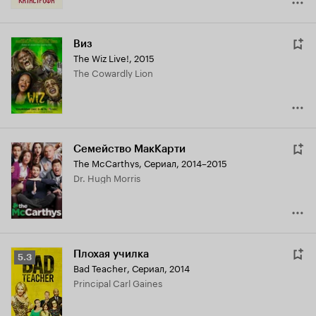
Виз
The Wiz Live!
,
2015
The Cowardly Lion
Семейство МакКарти
The McCarthys
,
Сериал, 2014–2015
Dr. Hugh Morris
Плохая училка
Рейтинг
5.3
Bad Teacher
,
Сериал, 2014
Кинопоиска
Principal Carl Gaines
5.3