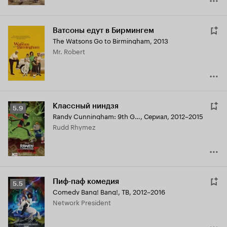
Ватсоны едут в Бирмингем
The Watsons Go to Birmingham
,
2013
Mr. Robert
Классный ниндзя
Рейтинг
5.9
Randy Cunningham: 9th Grade Ninja
,
Сериал, 2012–2015
Кинопоиска
Rudd Rhymez
5.9
Пиф-паф комедия
Рейтинг
5.5
Comedy Bang! Bang!
,
ТВ, 2012–2016
Кинопоиска
Network President
5.5