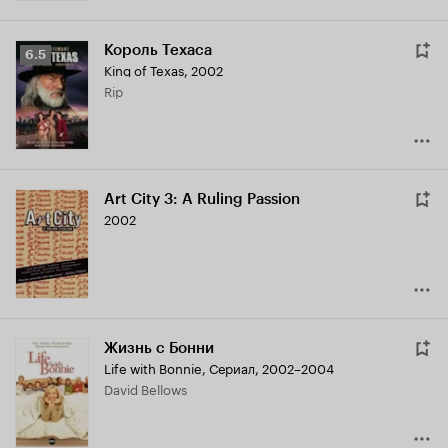
Король Техаса
Рейтинг
6.5
King of Texas
,
2002
Кинопоиска
Rip
6.5
Art City 3: A Ruling Passion
2002
Жизнь с Бонни
Life with Bonnie
,
Сериал, 2002–2004
David Bellows