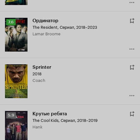
Ординатор
Рейтинг
7.6
The Resident
,
Сериал, 2018–2023
Кинопоиска
Lamar Broome
7.6
Sprinter
2018
Coach
Крутые ребята
Рейтинг
5.9
The Cool Kids
,
Сериал, 2018–2019
Кинопоиска
Hank
5.9