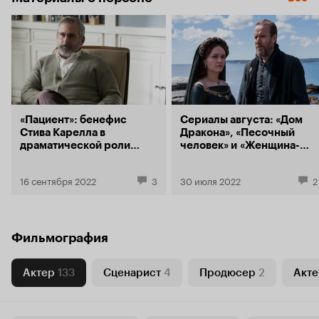
«Пациент»: бенефис
Сериалы августа: «Дом
Стива Карелла в
Дракона», «Песочный
драматической роли
человек» и «Женщина-
аналитика-заложника
Халк»
16 сентября 2022
3
30 июля 2022
2
Фильмография
Актер
133
Сценарист
4
Продюсер
2
Акте