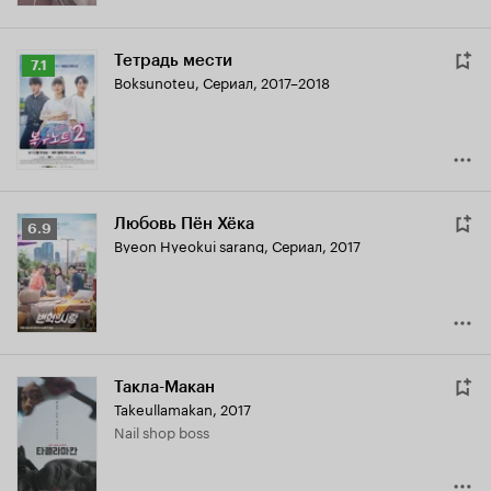
Тетрадь мести
Рейтинг
7.1
Boksunoteu
,
Сериал, 2017–2018
Кинопоиска
7.1
Любовь Пён Хёка
Рейтинг
6.9
Byeon Hyeokui sarang
,
Сериал, 2017
Кинопоиска
6.9
Такла-Макан
Takeullamakan
,
2017
Nail shop boss