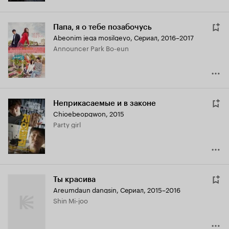
Папа, я о тебе позабочусь
Abeonim jega mosilgeyo
,
Сериал, 2016–2017
Announcer Park Bo-eun
Неприкасаемые и в законе
Chioebeopgwon
,
2015
Party girl
Ты красива
Areumdaun dangsin
,
Сериал, 2015–2016
Shin Mi-joo