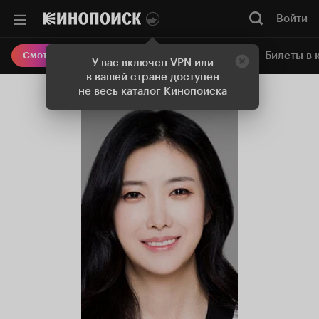
Войти
Онлайн-кинотеатр
Билеты в 
Смотреть кино
У вас включен VPN или
в вашей стране доступен
не весь каталог Кинопоиска