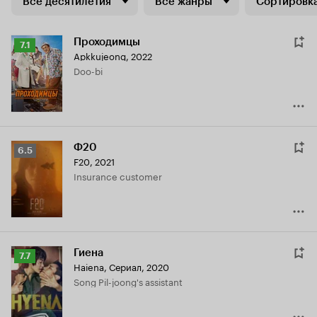
Все десятилетия
Все жанры
Сортировка
Проходимцы
Рейтинг
7.1
Apkkujeong
,
2022
Кинопоиска
Doo-bi
7.1
Ф20
Рейтинг
6.5
F20
,
2021
Кинопоиска
Insurance customer
6.5
Гиена
Рейтинг
7.7
Haiena
,
Сериал, 2020
Кинопоиска
Song Pil-joong's assistant
7.7