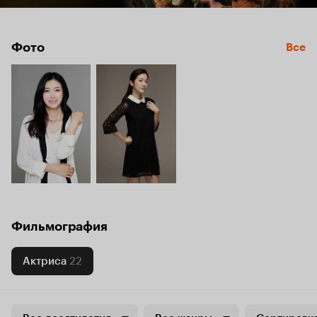
Фото
Все
Фильмография
Актриса
22