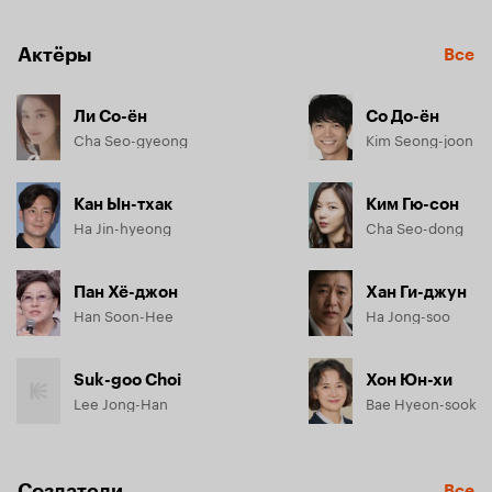
Актёры
Все
Ли Со-ён
Со До-ён
Cha Seo-gyeong
Kim Seong-joon
Кан Ын-тхак
Ким Гю-сон
Ha Jin-hyeong
Cha Seo-dong
Пан Хё-джон
Хан Ги-джун
Han Soon-Hee
Ha Jong-soo
Suk-goo Choi
Хон Юн-хи
Lee Jong-Han
Bae Hyeon-sook
Создатели
Все