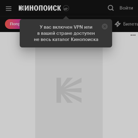
Войти
Онлайн-кинотеатр
Билет
Попробовать Плюс
У вас включен VPN или
в вашей стране доступен
не весь каталог Кинопоиска