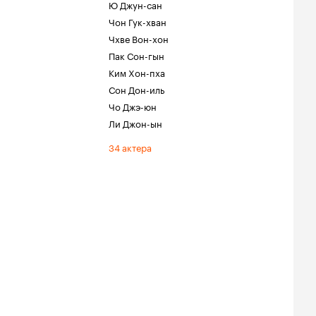
Ю Джун-сан
Чон Гук-хван
Чхве Вон-хон
Пак Сон-гын
Ким Хон-пха
Сон Дон-иль
Чо Джэ-юн
Ли Джон-ын
34 актера