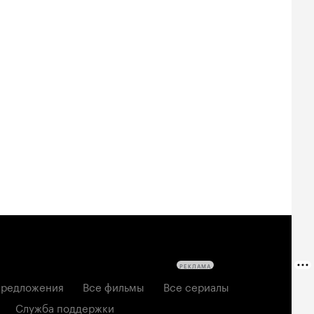
Билеты
Билеты
Билеты
овещие
На деревню
Старый орёл
твецы: Пекло
дедушке 2
2026, семейный
6, ужасы
2026, комедия
РЕКЛАМА
редложения
Все фильмы
Все сериалы
Служба поддержки