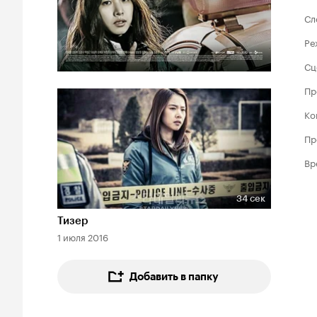
Сл
Ре
Сц
Пр
Ко
Пр
Вр
34 сек
Длительность 34 сек
Тизер
1 июля 2016
Добавить в папку