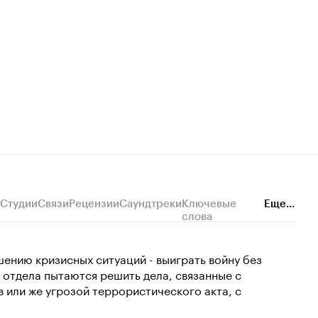
Студии
Связи
Рецензии
Саундтреки
Ключевые
Еще...
слова
шению кризисных ситуаций - выиграть войну без
 отдела пытаются решить дела, связанные с
 или же угрозой террористического акта, с