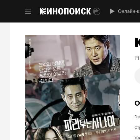
Онлайн-к
Pi
О
Го
Ст
Жа