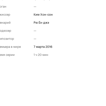
оган
—
жиссер
Ким Хон-сон
енарий
Рю Ён-джэ
одюсер
—
мпозитор
—
емьера в мире
7 марта 2016
емя серии
1 ч 20 мин