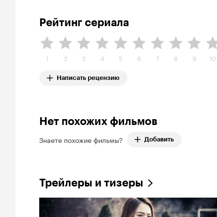
Рейтинг сериала
1
2
3
4
5
6
7
8
9
10
Написать рецензию
Нет похожих фильмов
Знаете похожие фильмы?
Добавить
Трейлеры и тизеры