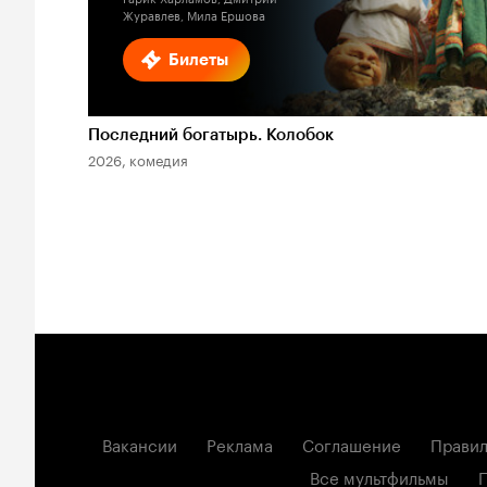
Журавлев, Мила Ершова
Билеты
Последний богатырь. Колобок
2026, комедия
Вакансии
Реклама
Соглашение
Правил
Все мультфильмы