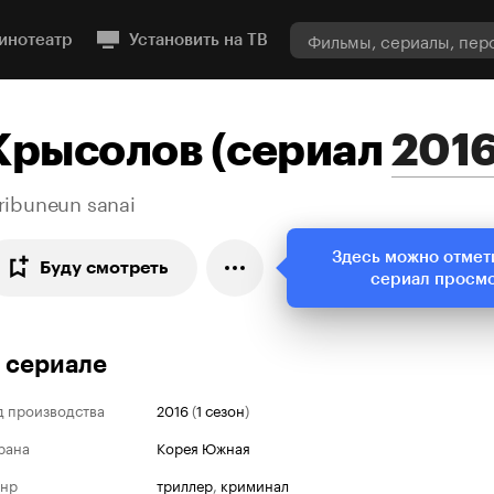
инотеатр
Установить на ТВ
Крысолов
(
сериал
201
ribuneun sanai
Здесь можно отмет
Буду смотреть
сериал просм
 сериале
д производства
2016
(
1 сезон
)
рана
Корея Южная
нр
триллер
,
криминал