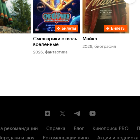
Билеты
Билеты
Смешарики сквозь
Майкл
Зл
вселенные
мер
2026, биография
2026, фантастика
202
а рекомендаций
Справка
Блог
Кинопоиск PRO
П
Передачи и шоу
Рекомендации кино
Акции и подписка