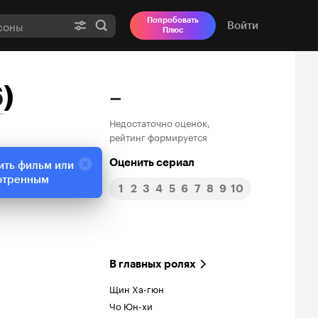
Попробовать
Войти
Плюс
6
)
–
Недостаточно оценок,
рейтинг формируется
Оценить сериал
ить фильм или
отренным
1
2
3
4
5
6
7
8
9
10
В главных ролях
Щин Ха-гюн
Чо Юн-хи