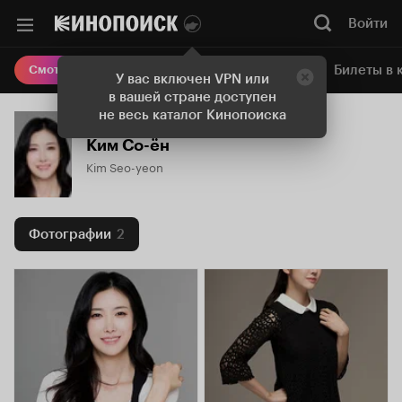
Войти
Онлайн-кинотеатр
Билеты в 
Смотреть кино
У вас включен VPN или
в вашей стране доступен
не весь каталог Кинопоиска
Ким Со-ён
Kim Seo-yeon
Фотографии
2