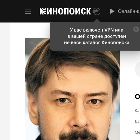
Онлайн-к
У вас включен VPN или
в вашей стране доступен
не весь каталог Кинопоиска
О
Ка
Да
Ме