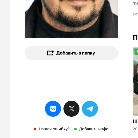
Ж
Вс
П
Добавить в папку
8
Ш
Нашли ошибку?
Добавить инфо
20