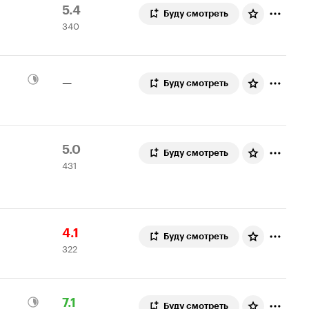
Рейтинг
340
5.4
Буду смотреть
340
Кинопоиска
оценок
5.4
—
Буду смотреть
Рейтинг
431
5.0
Буду смотреть
431
Кинопоиска
оценка
5.0
Рейтинг
322
4.1
Буду смотреть
322
Кинопоиска
оценки
4.1
Рейтинг
554
7.1
Буду смотреть