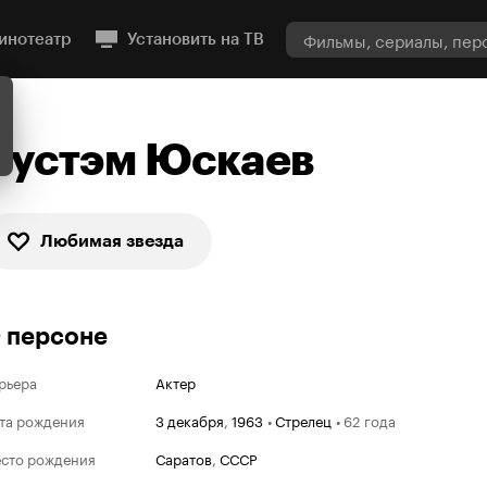
инотеатр
Установить на ТВ
Рустэм Юскаев
Любимая звезда
 персоне
рьера
Актер
та рождения
3 декабря
,
1963
•
Стрелец
•
62 года
сто рождения
Саратов
,
СССР