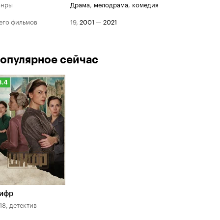
анры
драма
,
мелодрама
,
комедия
его фильмов
19
,
2001
—
2021
опулярное сейчас
Рейтинг
8.4
Кинопоиска
.4
ифр
18, детектив