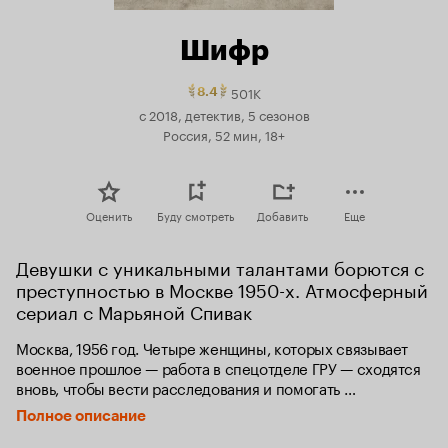
Шифр
501K
Рейтинг
8.4
Кинопоиска
с 2018, детектив, 5 сезонов
8.4.
Россия, 52 мин, 18+
топ
250
Оценить
Буду смотреть
Добавить
Еще
Девушки с уникальными талантами борются с 
преступностью в Москве 1950-х. Атмосферный 
сериал с Марьяной Спивак
Москва, 1956 год. Четыре женщины, которых связывает 
военное прошлое — работа в спецотделе ГРУ — сходятся 
вновь, чтобы вести расследования и помогать 
следственным органам в особо запутанных делах. 
Полное описание
Обладая феноменальными аналитическими 
способностями, Ирина, Анна, Софья и Катерина, рискуя 