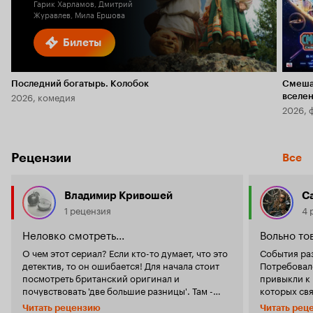
Гарик Харламов, Дмитрий
Журавлев, Мила Ершова
Билеты
Последний богатырь. Колобок
Смеша
2026, комедия
вселе
2026, 
Рецензии
Все
Владимир Кривошей
C
1 рецензия
4 
Неловко смотреть...
Вольно то
О чем этот сериал? Если кто-то думает, что это
События раз
детектив, то он ошибается! Для начала стоит
Потребовал
посмотреть британский оригинал и
привыкли к
почувствовать 'две большие разницы'. Там -
которых свя
детектив, расследование умных, уверенных в
спецотделе 
Читать рецензию
Читать рец