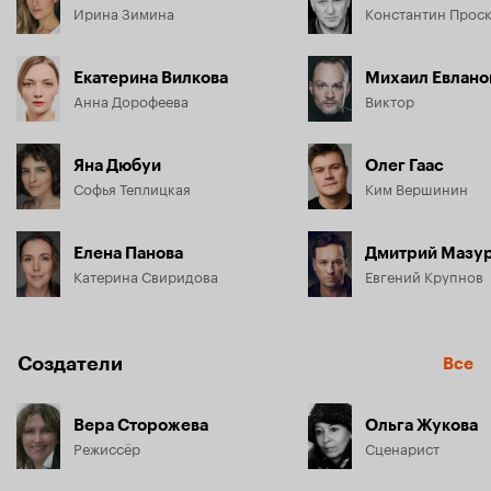
Ирина Зимина
Константин Прос
Екатерина Вилкова
Михаил Евлано
Анна Дорофеева
Виктор
Яна Дюбуи
Олег Гаас
Софья Теплицкая
Ким Вершинин
Елена Панова
Дмитрий Мазу
Катерина Свиридова
Евгений Крупнов
Создатели
Все
Вера Сторожева
Ольга Жукова
Режиссёр
Сценарист