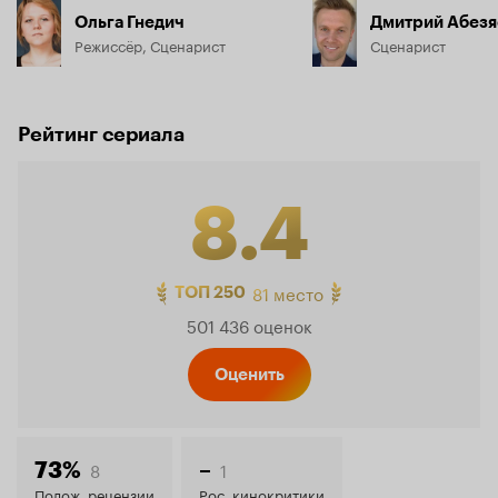
Ольга Гнедич
Дмитрий Абезя
Режиссёр, Сценарист
Сценарист
Рейтинг сериала
8.4
Рейтинг
81 место
ТОП 250
501 436 оценок
Кинопо
Оценить
8.4
8
1
73%
–
Полож. рецензии
Рос. кинокритики