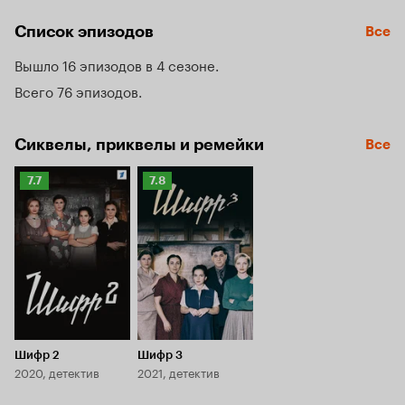
собой, а также благополучием собственных семей, ловят 
Список эпизодов
Все
преступников, которые угрожают жизни простых людей 
и всей стране в целом.
Вышло 16 эпизодов в 4 сезоне
Всего 76 эпизодов
Сиквелы, приквелы и ремейки
Все
Рейтинг
Рейтинг
7.7
7.8
Кинопоиска
Кинопоиска
7.7
7.8
Шифр 2
Шифр 3
2020, детектив
2021, детектив