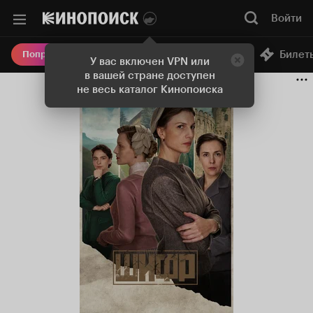
Войти
Онлайн-кинотеатр
Билет
Попробовать Плюс
У вас включен VPN или
в вашей стране доступен
не весь каталог Кинопоиска