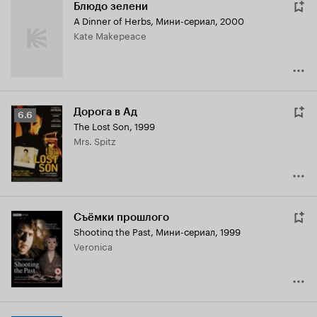
Блюдо зелени
A Dinner of Herbs
,
Мини-сериал, 2000
Kate Makepeace
Дорога в Ад
Рейтинг
6.6
The Lost Son
,
1999
Кинопоиска
Mrs. Spitz
6.6
Съёмки прошлого
Shooting the Past
,
Мини-сериал, 1999
Veronica