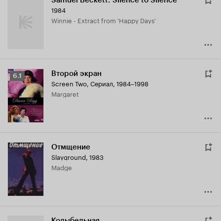
Samuel Beckett: Silence to Silence
1984
Winnie - Extract from 'Happy Days'
Второй экран
Рейтинг
6.1
Screen Two
,
Сериал, 1984–1998
Кинопоиска
Margaret
6.1
Отмщение
Slayground
,
1983
Madge
Колыбельная