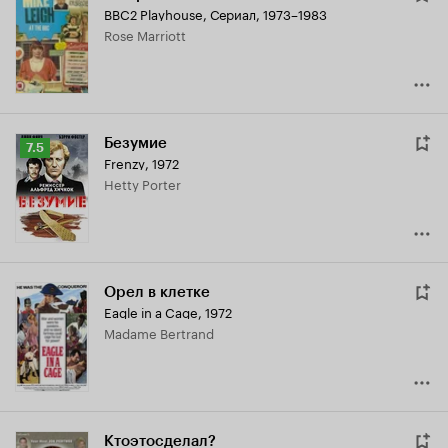
BBC2 Playhouse
,
Сериал, 1973–1983
Rose Marriott
Безумие
Рейтинг
7.5
Frenzy
,
1972
Кинопоиска
Hetty Porter
7.5
Орел в клетке
Eagle in a Cage
,
1972
Madame Bertrand
Ктоэтосделал?