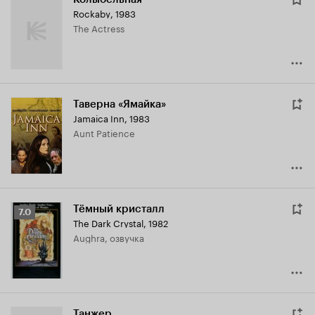
Rockaby
,
1983
The Actress
Таверна «Ямайка»
Jamaica Inn
,
1983
Aunt Patience
Тёмный кристалл
Рейтинг
7.0
The Dark Crystal
,
1982
Кинопоиска
Aughra, озвучка
7.0
Танжер