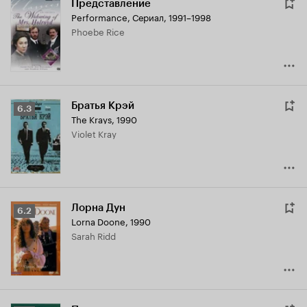
Представление
Performance
,
Сериал, 1991–1998
Phoebe Rice
Братья Крэй
Рейтинг
6.3
The Krays
,
1990
Кинопоиска
Violet Kray
6.3
Лорна Дун
Рейтинг
6.2
Lorna Doone
,
1990
Кинопоиска
Sarah Ridd
6.2