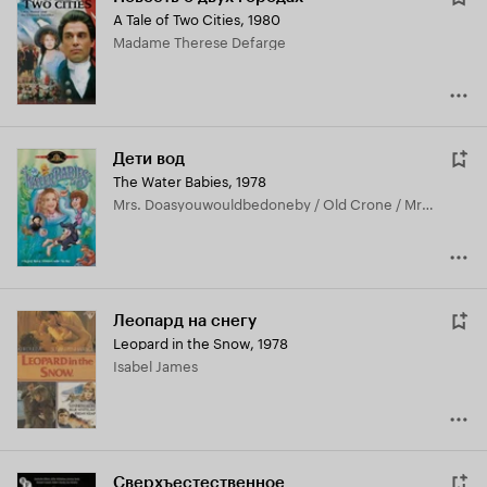
A Tale of Two Cities
,
1980
Madame Therese Defarge
Дети вод
The Water Babies
,
1978
Mrs. Doasyouwouldbedoneby / Old Crone / Mrs. Tripp / Woman in Black / Water Babies 'Gate Keeper'
Леопард на снегу
Leopard in the Snow
,
1978
Isabel James
Сверхъестественное