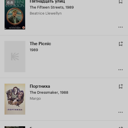
Пятнадцать улиц
Рейтинг
6.6
The Fifteen Streets
,
1989
Кинопоиска
Beatrice Llewellyn
6.6
The Picnic
1989
Портниха
The Dressmaker
,
1988
Margo