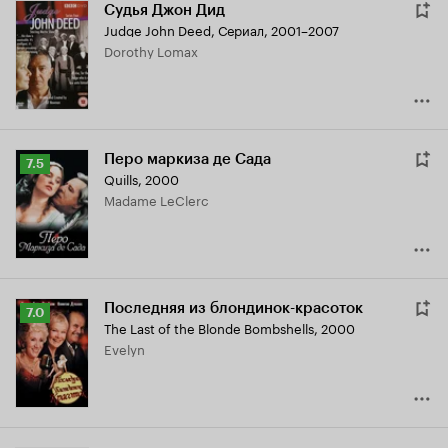
Судья Джон Дид
Judge John Deed
,
Сериал, 2001–2007
Dorothy Lomax
Перо маркиза де Сада
Рейтинг
7.5
Quills
,
2000
Кинопоиска
Madame LeClerc
7.5
Последняя из блондинок-красоток
Рейтинг
7.0
The Last of the Blonde Bombshells
,
2000
Кинопоиска
Evelyn
7.0