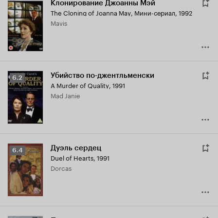
Клонирование Джоанны Мэй
The Cloning of Joanna May
,
Мини-сериал, 1992
Mavis
Убийство по-джентльменски
Рейтинг
6.2
A Murder of Quality
,
1991
Кинопоиска
Mad Janie
6.2
Дуэль сердец
Рейтинг
6.4
Duel of Hearts
,
1991
Кинопоиска
Dorcas
6.4