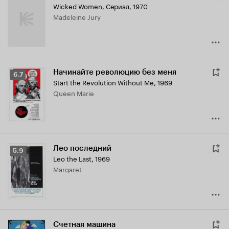
Wicked Women
,
Сериал, 1970
Madeleine Jury
Начинайте революцию без меня
Рейтинг
6.7
Start the Revolution Without Me
,
1969
Кинопоиска
Queen Marie
6.7
Лео последний
Рейтинг
5.9
Leo the Last
,
1969
Кинопоиска
Margaret
5.9
Счетная машина