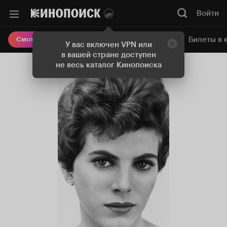
Войти
Онлайн-кинотеатр
Билеты в 
Смотреть кино
У вас включен VPN или
в вашей стране доступен
не весь каталог Кинопоиска