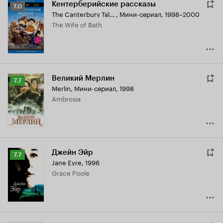
Кентерберийские рассказы
Рейтинг
7.0
The Canterbury Tales
,
Мини-сериал, 1998–2000
Кинопоиска
The Wife of Bath
7.0
Великий Мерлин
Рейтинг
7.7
Merlin
,
Мини-сериал, 1998
Кинопоиска
Ambrosia
7.7
Джейн Эйр
Рейтинг
7.7
Jane Eyre
,
1996
Кинопоиска
Grace Poole
7.7