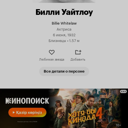
Билли Уайтлоу
Billie Whitelaw
Актриса
6 июня, 1932
Близнецы
•
1.57 м
Любимая звезда
Добавить
Все детали о персоне