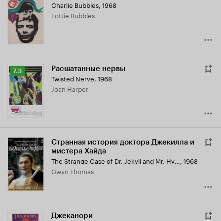
Charlie Bubbles
,
1968
Lottie Bubbles
Расшатанные нервы
Рейтинг
7.3
Twisted Nerve
,
1968
Кинопоиска
Joan Harper
7.3
Странная история доктора Джекилла и
мистера Хайда
The Strange Case of Dr. Jekyll and Mr. Hyde
,
1968
Gwyn Thomas
Джеканори