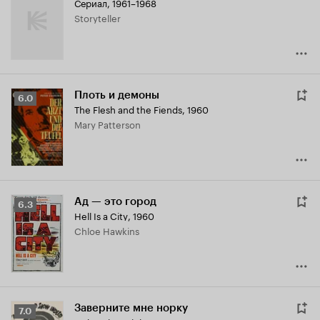
Сериал, 1961–1968
Storyteller
Плоть и демоны
Рейтинг
6.0
The Flesh and the Fiends
,
1960
Кинопоиска
Mary Patterson
6.0
Ад — это город
Рейтинг
6.3
Hell Is a City
,
1960
Кинопоиска
Chloe Hawkins
6.3
Заверните мне норку
Рейтинг
7.0