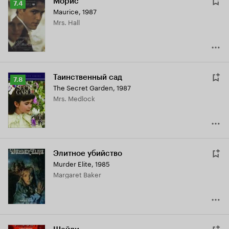
Морис
Рейтинг
7.4
Maurice
,
1987
Кинопоиска
Mrs. Hall
7.4
Таинственный сад
Рейтинг
7.8
The Secret Garden
,
1987
Кинопоиска
Mrs. Medlock
7.8
Элитное убийство
Murder Elite
,
1985
Margaret Baker