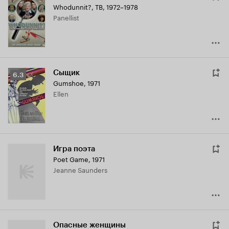
Whodunnit?
,
ТВ, 1972–1978
Panellist
Сыщик
Рейтинг
6.3
Gumshoe
,
1971
Кинопоиска
Ellen
6.3
Игра поэта
Poet Game
,
1971
Jeanne Saunders
Опасные женщины