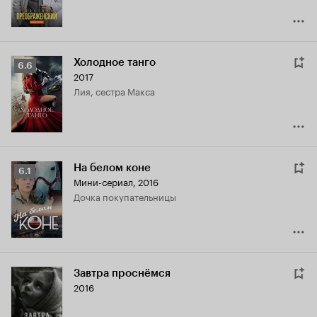
Холодное танго
Рейтинг
6.6
2017
Кинопоиска
Лия, сестра Макса
6.6
На белом коне
Рейтинг
6.1
Мини-сериал, 2016
Кинопоиска
дочка покупательницы
6.1
Завтра проснёмся
2016