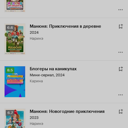
Манюня: Приключения в деревне
Рейтинг
6.6
2024
Кинопоиска
Наринэ
6.6
Блогеры на каникулах
Рейтинг
8.5
Мини-сериал, 2024
Кинопоиска
Карина
8.5
Манюня: Новогодние приключения
Рейтинг
6.7
2023
Кинопоиска
Наринэ
6.7