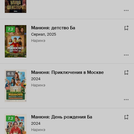
Манюня: детство Ба
Рейтинг
7.2
Сериал, 2025
Кинопоиска
Наринэ
7.2
Манюня: Приключения в Москве
Рейтинг
6.5
2024
Кинопоиска
Наринэ
6.5
Манюня: День рождения Ба
Рейтинг
7.2
2024
Кинопоиска
Наринэ
7.2