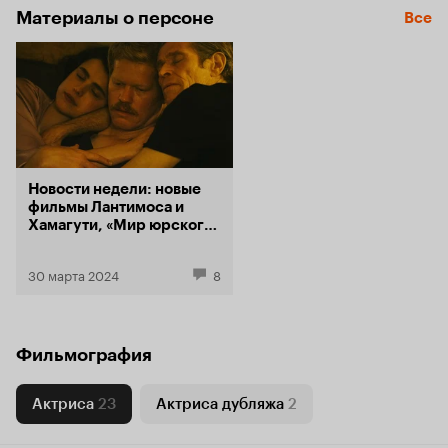
Материалы о персоне
Все
Новости недели: новые
фильмы Лантимоса и
Хамагути, «Мир юрского
периода» с Йоханссон и
турецкий ремейк
30 марта 2024
8
«Холопа»
Фильмография
Актриса
23
Актриса дубляжа
2