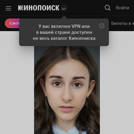
Войти
Онлайн-кинотеатр
Билеты в 
Смотреть кино
У вас включен VPN или
в вашей стране доступен
не весь каталог Кинопоиска