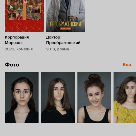
Корпорация
Доктор
Морозов
Преображенский
2023, комедия
2018, драма
Фото
Все