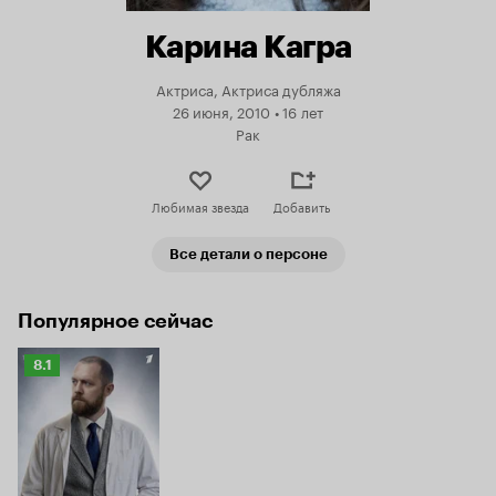
Карина Кагра
Актриса, Актриса дубляжа
26 июня, 2010
•
16 лет
Рак
Любимая звезда
Добавить
Все детали о персоне
Популярное сейчас
Рейтинг
8.1
Кинопоиска
8.1