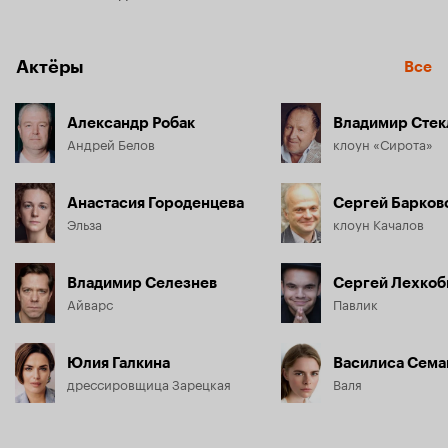
На следующий день начинается война. Эвакуировать цирк 
невозможно – у Эльзы подозрение на перелом 
Актёры
Все
позвоночника. Вскоре в городок входят немцы. Эльза – 
еврейка, и теперь главная цель Белова – любой ценой 
уберечь ее от смертельной опасности. А еще – спасти 
Александр Робак
Владимир Стек
свою труппу и найти загадочную девочку, так похожую на 
Андрей Белов
клоун «Сирота»
их погибшую дочку.
Анастасия Городенцева
Сергей Барков
Эльза
клоун Качалов
Владимир Селезнев
Сергей Лехкоб
Айварс
Павлик
Юлия Галкина
Василиса Сема
дрессировщица Зарецкая
Валя