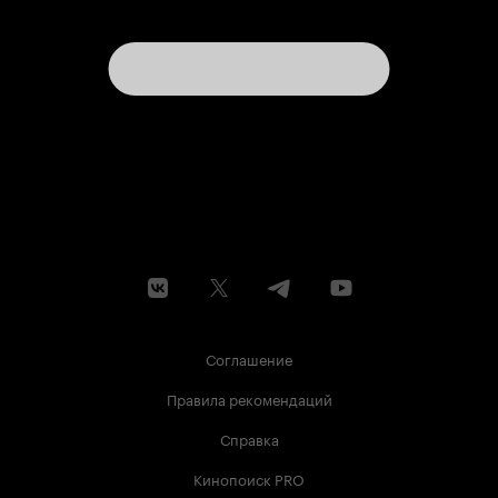
Соглашение
Правила рекомендаций
Справка
Кинопоиск PRO