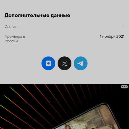
привидениями.) 
съёмочного пер
Подмосковном Музее-заповеднике
Дополнительные данные
«Горки Ленински
цирке-шапито, 
Слоган
—
конного парка «
Премьера в
1 ноября 2021
России