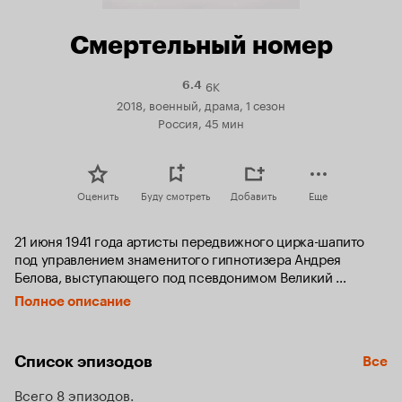
Смертельный номер
6K
Рейтинг
6.4
Кинопоиска
2018, военный, драма, 1 сезон
6.4
Россия, 45 мин
Оценить
Буду смотреть
Добавить
Еще
21 июня 1941 года артисты передвижного цирка-шапито 
под управлением знаменитого гипнотизера Андрея 
Белова, выступающего под псевдонимом Великий 
Армандо, дают первое представление в небольшом 
Полное описание
латвийском городке. Во время исполнения номера под 
куполом жена Белова, воздушная эквилибристка Эльза, 
видит среди зрителей маленькую девочку, встречается с 
Список эпизодов
Все
ней глазами, теряет равновесие и падает на арену. Эта 
девочка – копия Маши, погибшей пять лет назад дочки 
Всего 8 эпизодов
Эльзы и Белова.
