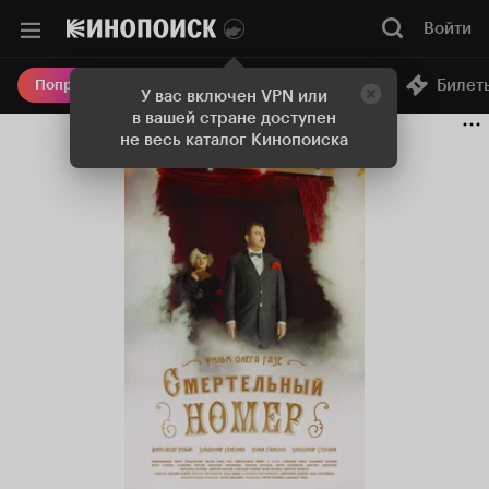
Войти
Онлайн-кинотеатр
Билет
Попробовать Плюс
У вас включен VPN или
в вашей стране доступен
не весь каталог Кинопоиска