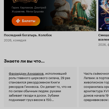
Гарик Харламов, Дмитрий
Журавлев, Мила Ершова
Билеты
Последний богатырь. Колобок
Смеша
2026, комедия
вселе
2026, 
Знаете ли вы что...
Фахриддин Ахназаров
, исполнивший
Часть съёмочно
роль главного циркового силача, 29 раз
Латвии: в порто
становился рекордсменом Книги
живописном гор
рекордов Гиннесса. Он делает то, что не
сохранилась ор
по силам обычным людям: руками
архитектура XVI
забивает гвозди в доски. Зубами
домов начала 19 
поднимает груз весом в 150
средневековом з
килограммов, а 50-килограммовую гирю
состоит в реест
– одним мизинцем.
реально сущес