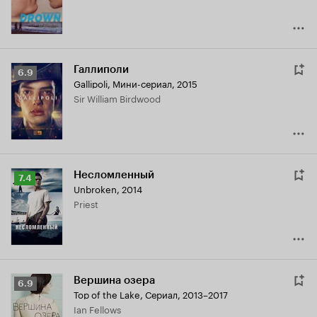
Галлиполи
Рейтинг
6.9
Gallipoli
,
Мини-сериал, 2015
Кинопоиска
Sir William Birdwood
6.9
Несломленный
Рейтинг
7.4
Unbroken
,
2014
Кинопоиска
Priest
7.4
Вершина озера
Рейтинг
6.9
Top of the Lake
,
Сериал, 2013–2017
Кинопоиска
Ian Fellows
6.9