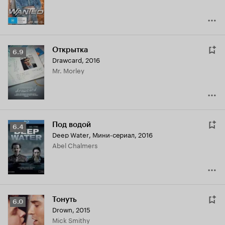
Открытка
Рейтинг
6.9
Drawcard
,
2016
Кинопоиска
Mr. Morley
6.9
Под водой
Рейтинг
6.4
Deep Water
,
Мини-сериал, 2016
Кинопоиска
Abel Chalmers
6.4
Тонуть
Рейтинг
6.0
Drown
,
2015
Кинопоиска
Mick Smithy
6.0