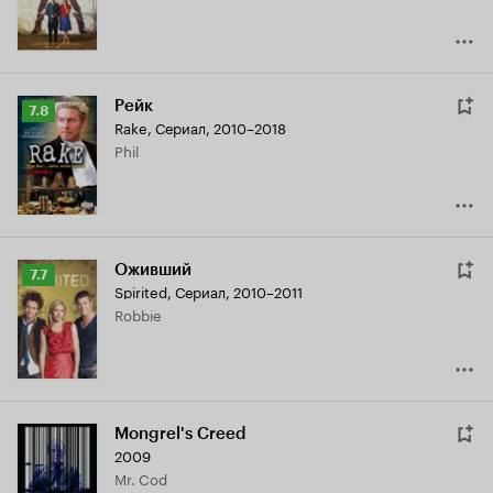
Рейк
Рейтинг
7.8
Rake
,
Сериал, 2010–2018
Кинопоиска
Phil
7.8
Оживший
Рейтинг
7.7
Spirited
,
Сериал, 2010–2011
Кинопоиска
Robbie
7.7
Mongrel's Creed
2009
Mr. Cod