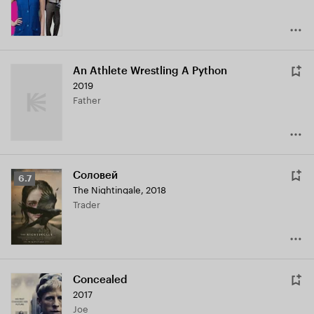
An Athlete Wrestling A Python
2019
Father
Соловей
Рейтинг
6.7
The Nightingale
,
2018
Кинопоиска
Trader
6.7
Concealed
2017
Joe