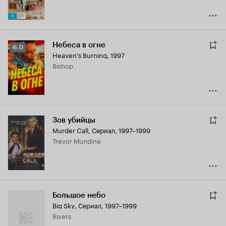
Небеса в огне
Рейтинг
6.0
Heaven's Burning
,
1997
Кинопоиска
Bishop
6.0
Зов убийцы
Murder Call
,
Сериал, 1997–1999
Trevor Mundine
Большое небо
Big Sky
,
Сериал, 1997–1999
Rivers