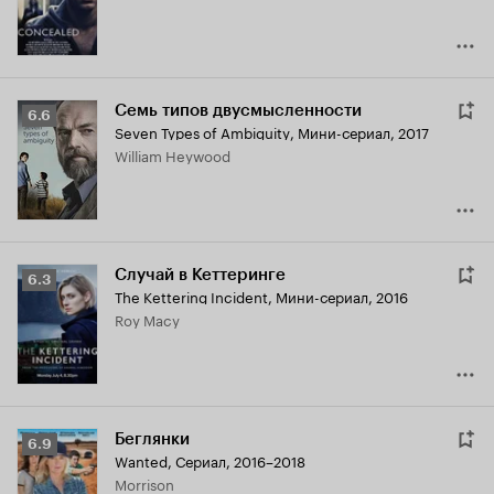
Семь типов двусмысленности
Рейтинг
6.6
Seven Types of Ambiguity
,
Мини-сериал, 2017
Кинопоиска
William Heywood
6.6
Случай в Кеттеринге
Рейтинг
6.3
The Kettering Incident
,
Мини-сериал, 2016
Кинопоиска
Roy Macy
6.3
Беглянки
Рейтинг
6.9
Wanted
,
Сериал, 2016–2018
Кинопоиска
Morrison
6.9