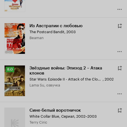
Из Австралии с любовью
The Postcard Bandit
,
2003
Beaman
Звёздные войны: Эпизод 2 – Атака
Рейтинг
8.0
клонов
Кинопоиска
Star Wars: Episode II - Attack of the Clones
,
2002
8.0
Lama Su, озвучка
Сине-белый воротничок
White Collar Blue
,
Сериал, 2002–2003
Terry Ciric