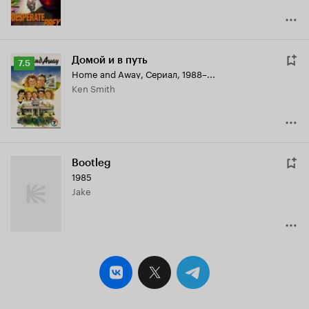
Домой и в путь
Рейтинг
7.5
Home and Away
,
Сериал, 1988–...
Кинопоиска
Ken Smith
7.5
Bootleg
1985
Jake