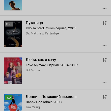
Путаница
Рейтинг
6.3
Two Twisted
,
Мини-сериал, 2005
Кинопоиска
Dr. Matthew Partridge
6.3
Люби, как я хочу
Love My Way
,
Сериал, 2004–2007
Bill Morris
Денни – Летающий шезлонг
Рейтинг
7.2
Danny Deckchair
,
2003
Кинопоиска
Jim Craig
7.2