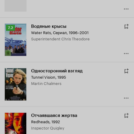
Водяные крысы
Рейтинг
7.2
Water Rats
,
Сериал, 1996–2001
Кинопоиска
Superintendent Chris Theodore
7.2
Односторонний взгляд
Tunnel Vision
,
1995
Martin Chalmers
Отчаявшаяся жертва
Redheads
,
1992
Inspector Quigley