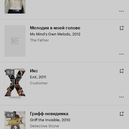
Мелодия в моей голове
My Mind's Own Melody
,
2012
The Father
Икс
Рейтинг
5.2
Exit
,
2011
Кинопоиска
Customer
5.2
Грифф-невидимка
Рейтинг
5.9
Griff the Invisible
,
2010
Кинопоиска
Detective Stone
5.9