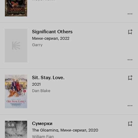
Significant Others
Мини-сериал, 2022
Garry
Sit. Stay. Love.
2021
Dan Blake
Сумерки
Рейтинг
5.8
The Gloaming
,
Мини-сериал, 2020
Кинопоиска
William Fian
5.8