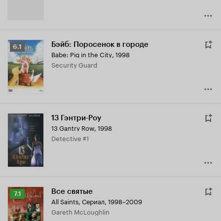
Бэйб: Поросенок в городе
Рейтинг
6.1
Babe: Pig in the City
,
1998
Кинопоиска
Security Guard
6.1
13 Гэнтри-Роу
13 Gantry Row
,
1998
Detective #1
Все святые
Рейтинг
7.1
All Saints
,
Сериал, 1998–2009
Кинопоиска
Gareth McLoughlin
7.1