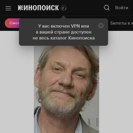
Войти
Онлайн-кинотеатр
Билеты в 
Смотреть кино
У вас включен VPN или
в вашей стране доступен
не весь каталог Кинопоиска