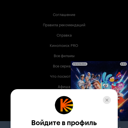
Соглашение
Правила рекомендаций
Справка
Кинопоиск PRO
Все фильмы
Все сериалы
РЕКЛАМА
Что посмотреть
Афиша
Музыка
Телепрограмма
Книги
Войдите в профиль
Служба поддержки