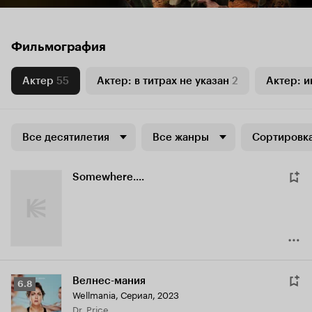
Фильмография
Актер
55
Актер: в титрах не указан
2
Актер: и
Все десятилетия
Все жанры
Сортировка
Somewhere....
Велнес-мания
Рейтинг
6.8
Wellmania
,
Сериал, 2023
Кинопоиска
Dr. Price
6.8