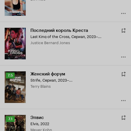
Последний король Креста
Last King of the Cross
,
Сериал, 2023–...
Justice Bernard Jones
Женский форум
Рейтинг
7.5
Strife
,
Сериал, 2023–...
Кинопоиска
Terry Blains
7.5
Элвис
Рейтинг
7.1
Elvis
,
2022
Кинопоиска
Meyer Kohn
7.1