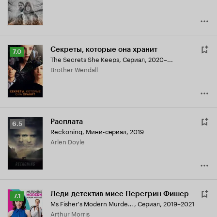
Секреты, которые она хранит
Рейтинг
7.0
The Secrets She Keeps
,
Сериал, 2020–...
Кинопоиска
Brother Wendall
7.0
Расплата
Рейтинг
6.5
Reckoning
,
Мини-сериал, 2019
Кинопоиска
Arlen Doyle
6.5
Леди-детектив мисс Перегрин Фишер
Рейтинг
7.1
Ms Fisher's Modern Murder Mysteries
,
Сериал, 2019–2021
Кинопоиска
Arthur Morris
7.1