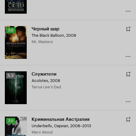
Черный шар
Рейтинг
7.0
The Black Balloon
,
2008
Кинопоиска
Mr. Masters
7.0
Служители
Рейтинг
5.2
Acolytes
,
2008
Кинопоиска
Tanya Lee's Dad
5.2
Криминальная Австралия
Рейтинг
7.0
Underbelly
,
Сериал, 2008–2013
Кинопоиска
Merv Wood
7.0