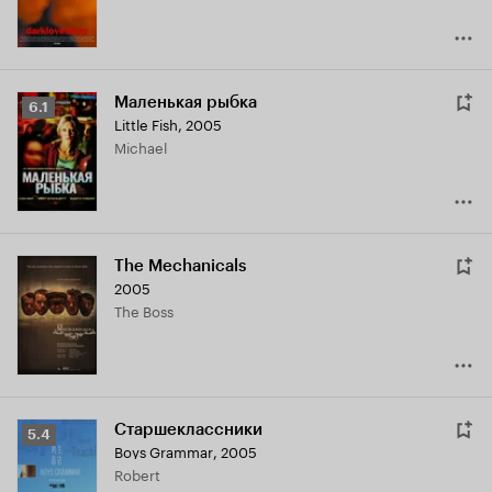
Маленькая рыбка
Рейтинг
6.1
Little Fish
,
2005
Кинопоиска
Michael
6.1
The Mechanicals
2005
The Boss
Старшеклассники
Рейтинг
5.4
Boys Grammar
,
2005
Кинопоиска
Robert
5.4