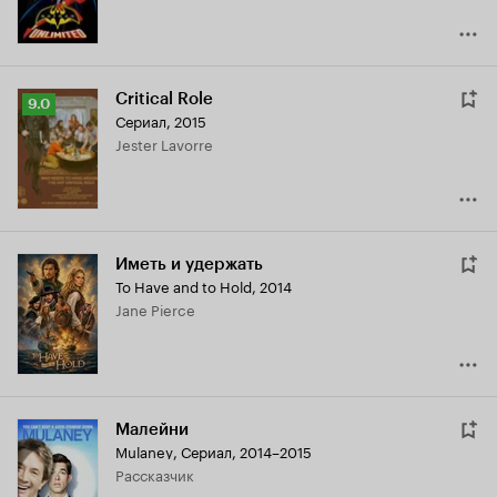
Critical Role
Рейтинг
9.0
Сериал, 2015
Кинопоиска
Jester Lavorre
9.0
Иметь и удержать
To Have and to Hold
,
2014
Jane Pierce
Малейни
Mulaney
,
Сериал, 2014–2015
рассказчик