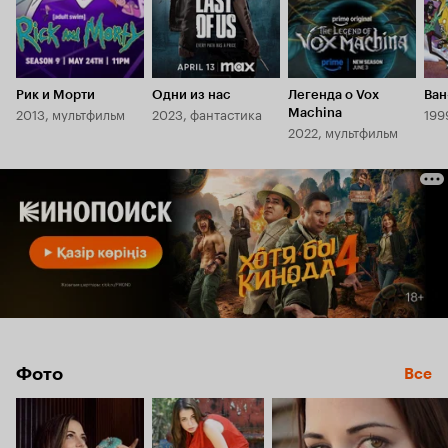
Рик и Морти
Одни из нас
Легенда о Vox
Ван
2013, мультфильм
2023, фантастика
199
Machina
2022, мультфильм
Фото
Все