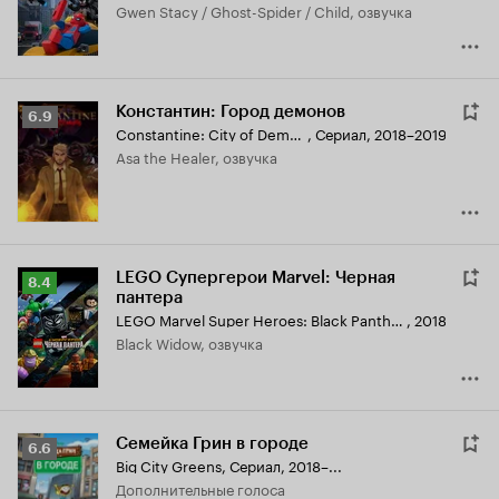
Gwen Stacy / Ghost-Spider / Child, озвучка
Константин: Город демонов
Рейтинг
6.9
Constantine: City of Demons
,
Сериал, 2018–2019
Кинопоиска
Asa the Healer, озвучка
6.9
LEGO Супергерои Marvel: Черная
Рейтинг
8.4
пантера
Кинопоиска
LEGO Marvel Super Heroes: Black Panther - Trouble in Wakanda
,
2018
8.4
Black Widow, озвучка
Семейка Грин в городе
Рейтинг
6.6
Big City Greens
,
Сериал, 2018–...
Кинопоиска
дополнительные голоса
6.6