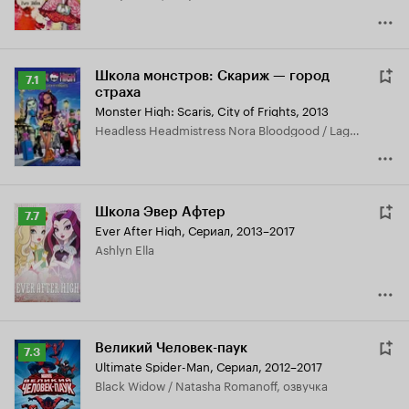
Школа монстров: Скариж — город
Рейтинг
7.1
страха
Кинопоиска
Monster High: Scaris, City of Frights
,
2013
7.1
Headless Headmistress Nora Bloodgood / Lagoona Blue / Skelita Calaveras, озвучка
Школа Эвер Афтер
Рейтинг
7.7
Ever After High
,
Сериал, 2013–2017
Кинопоиска
Ashlyn Ella
7.7
Великий Человек-паук
Рейтинг
7.3
Ultimate Spider-Man
,
Сериал, 2012–2017
Кинопоиска
Black Widow / Natasha Romanoff, озвучка
7.3