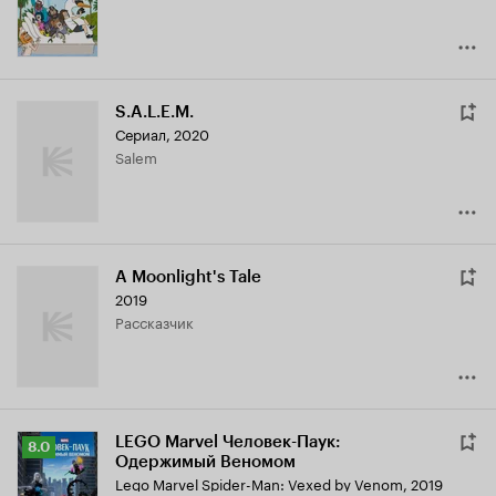
S.A.L.E.M.
Сериал, 2020
Salem
A Moonlight's Tale
2019
рассказчик
LEGO Marvel Человек-Паук:
Рейтинг
8.0
Одержимый Веномом
Кинопоиска
Lego Marvel Spider-Man: Vexed by Venom
,
2019
8.0