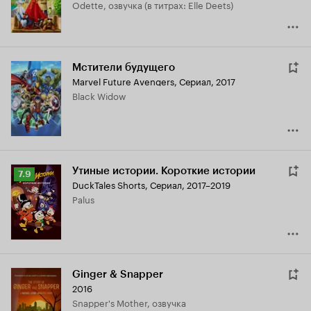
Odette, озвучка (в титрах: Elle Deets)
Мстители будущего
Marvel Future Avengers
,
Сериал, 2017
Black Widow
Утиные истории. Короткие истории
Рейтинг
7.9
DuckTales Shorts
,
Сериал, 2017–2019
Кинопоиска
Palus
7.9
Ginger & Snapper
2016
Snapper's Mother, озвучка