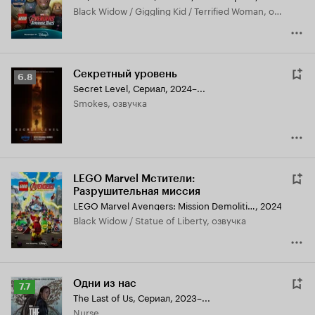
Black Widow / Giggling Kid / Terrified Woman, озвучка
Секретный уровень
Рейтинг
6.8
Secret Level
,
Сериал, 2024–...
Кинопоиска
Smokes, озвучка
6.8
LEGO Marvel Мстители:
Разрушительная миссия
LEGO Marvel Avengers: Mission Demolition
,
2024
Black Widow / Statue of Liberty, озвучка
Одни из нас
Рейтинг
7.7
The Last of Us
,
Сериал, 2023–...
Кинопоиска
Nurse
7.7