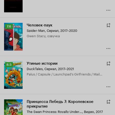
Человек-паук
Рейтинг
7.6
Spider-Man
,
Сериал, 2017–2020
Кинопоиска
Gwen Stacy, озвучка
7.6
Утиные истории
Рейтинг
8.5
DuckTales
,
Сериал, 2017–2021
Кинопоиска
Palus / Capsule / Launchpad's Girlfriends / Mail Lady / Safety Inspector / Springbreakers
8.5
Принцесса Лебедь 7: Королевское
прикрытие
The Swan Princess: Royally Undercover
,
Видео, 2017