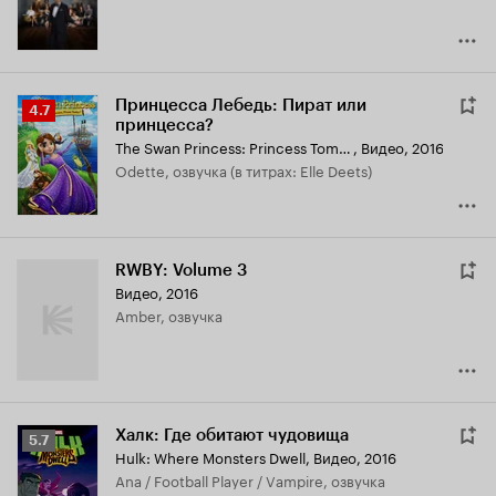
Принцесса Лебедь: Пират или
Рейтинг
4.7
принцесса?
Кинопоиска
The Swan Princess: Princess Tomorrow, Pirate Today!
,
Видео, 2016
4.7
Odette, озвучка (в титрах: Elle Deets)
RWBY: Volume 3
Видео, 2016
Amber, озвучка
Халк: Где обитают чудовища
Рейтинг
5.7
Hulk: Where Monsters Dwell
,
Видео, 2016
Кинопоиска
Ana / Football Player / Vampire, озвучка
5.7