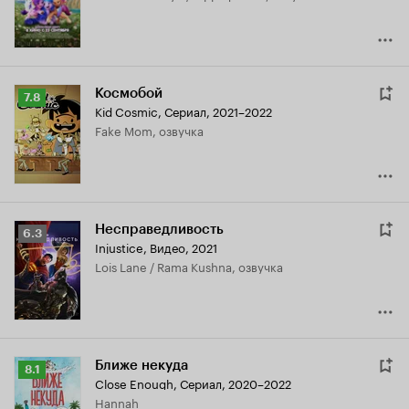
Космобой
Рейтинг
7.8
Kid Cosmic
,
Сериал, 2021–2022
Кинопоиска
Fake Mom, озвучка
7.8
Несправедливость
Рейтинг
6.3
Injustice
,
Видео, 2021
Кинопоиска
Lois Lane / Rama Kushna, озвучка
6.3
Ближе некуда
Рейтинг
8.1
Close Enough
,
Сериал, 2020–2022
Кинопоиска
Hannah
8.1