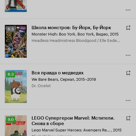
Школа монстров: Бу-Йорк, Бу-Йорк
Рейтинг
6.5
Monster High: Boo York, Boo York
,
Видео, 2015
Кинопоиска
Headless Headmistress Bloodgood / Elle Eedee / Lagoona Blue, озвучка
6.5
Вся правда о медведях
Рейтинг
8.3
We Bare Bears
,
Сериал, 2015–2019
Кинопоиска
Dr. Ocelot
8.3
LEGO Супергерои Marvel: Мстители.
Рейтинг
9.0
Снова в сборе
Кинопоиска
Lego Marvel Super Heroes: Avengers Reassembled
,
2015
9.0
Black Widow, озвучка