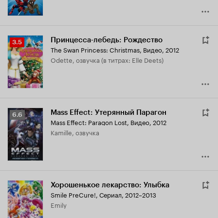
Принцесса-лебедь: Рождество
Рейтинг
3.5
The Swan Princess: Christmas
,
Видео, 2012
Кинопоиска
Odette, озвучка (в титрах: Elle Deets)
3.5
Mass Effect: Утерянный Парагон
Рейтинг
6.6
Mass Effect: Paragon Lost
,
Видео, 2012
Кинопоиска
Kamille, озвучка
6.6
Хорошенькое лекарство: Улыбка
Smile PreCure!
,
Сериал, 2012–2013
Emily