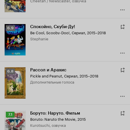
Cheetah / Newscaster, озвучка
Спокойно, Скуби-Ду!
Рейтинг
6.9
Be Cool, Scooby-Doo!
,
Сериал, 2015–2018
Кинопоиска
Stephanie
6.9
Рассол и Арахис
Рейтинг
6.8
Pickle and Peanut
,
Сериал, 2015–2018
Кинопоиска
дополнительные голоса
6.8
Боруто: Наруто. Фильм
Рейтинг
7.1
Boruto: Naruto the Movie
,
2015
Кинопоиска
Kurotsuchi, озвучка
7.1