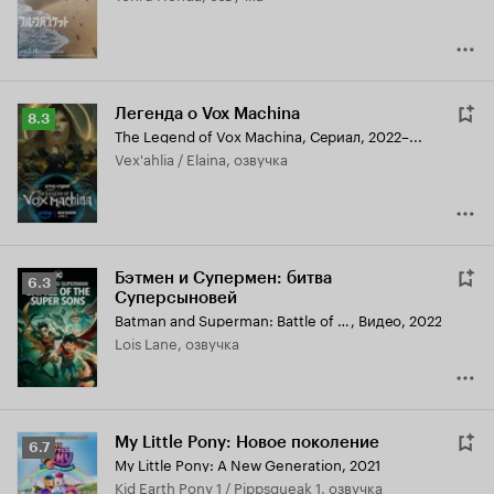
Легенда о Vox Machina
Рейтинг
8.3
The Legend of Vox Machina
,
Сериал, 2022–...
Кинопоиска
Vex'ahlia / Elaina, озвучка
8.3
Бэтмен и Супермен: битва
Рейтинг
6.3
Суперсыновей
Кинопоиска
Batman and Superman: Battle of the Super Sons
,
Видео, 2022
6.3
Lois Lane, озвучка
My Little Pony: Новое поколение
Рейтинг
6.7
My Little Pony: A New Generation
,
2021
Кинопоиска
Kid Earth Pony 1 / Pippsqueak 1, озвучка
6.7