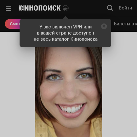
Войти
Онлайн-кинотеатр
Билеты в 
Смотреть кино
У вас включен VPN или
в вашей стране доступен
не весь каталог Кинопоиска