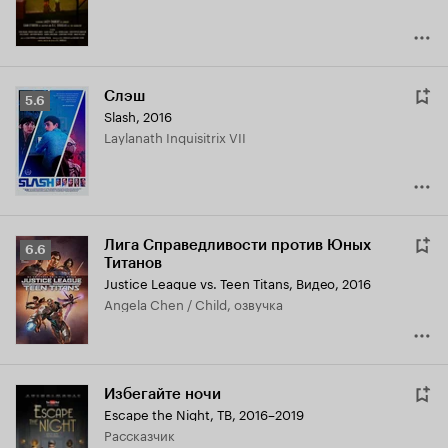
Слэш
Рейтинг
5.6
Slash
,
2016
Кинопоиска
Laylanath Inquisitrix VII
5.6
Лига Справедливости против Юных
Рейтинг
6.6
Титанов
Кинопоиска
Justice League vs. Teen Titans
,
Видео, 2016
6.6
Angela Chen / Child, озвучка
Избегайте ночи
Escape the Night
,
ТВ, 2016–2019
рассказчик