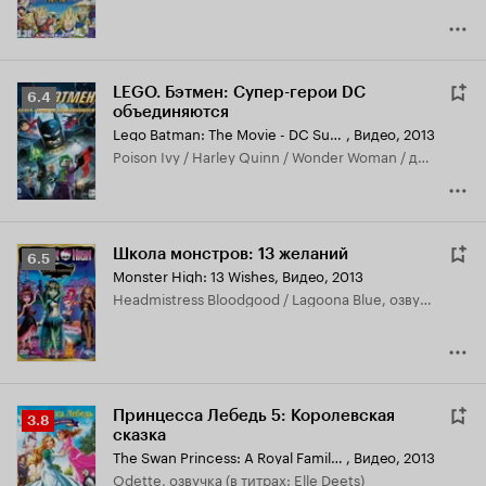
LEGO. Бэтмен: Супер-герои DC
Рейтинг
6.4
объединяются
Кинопоиска
Lego Batman: The Movie - DC Super Heroes Unite
,
Видео, 2013
6.4
Poison Ivy / Harley Quinn / Wonder Woman / дополнительные голоса, озвучка
Школа монстров: 13 желаний
Рейтинг
6.5
Monster High: 13 Wishes
,
Видео, 2013
Кинопоиска
Headmistress Bloodgood / Lagoona Blue, озвучка
6.5
Принцесса Лебедь 5: Королевская
Рейтинг
3.8
сказка
Кинопоиска
The Swan Princess: A Royal Family Tale
,
Видео, 2013
3.8
Odette, озвучка (в титрах: Elle Deets)