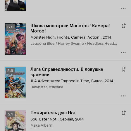
Школа монстров: Монстры! Камера!
Рейтинг
6.3
Мотор!
Кинопоиска
Monster High: Frights, Camera, Action!
,
2014
6.3
Lagoona Blue / Honey Swamp / Headless Headmistress Nora Bloodgood, озвучка
Лига Справедливости: В ловушке
Рейтинг
5.6
времени
Кинопоиска
JLA Adventures: Trapped in Time
,
Видео, 2014
5.6
Dawnstar, озвучка
Пожиратель душ Нот
Рейтинг
5.1
Soul Eater Not!
,
Сериал, 2014
Кинопоиска
Maka Albarn
5.1