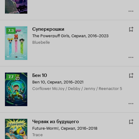
Суперкрошки
Рейтинг
7.3
The Powerpuff Girls
,
Сериал, 2016–2023
Кинопоиска
Bluebelle
7.3
Бен 10
Рейтинг
7.7
Ben 10
,
Сериал, 2016–2021
Кинопоиска
Corflower McJoy / Debby / Jenny / Reenactor 5
7.7
Червяк из будущего
Future-Worm!
,
Сериал, 2016–2018
Trace