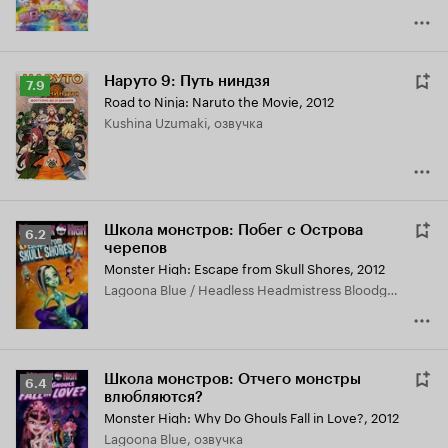
Наруто 9: Путь ниндзя
Рейтинг
7.9
Road to Ninja: Naruto the Movie
,
2012
Кинопоиска
Kushina Uzumaki, озвучка
7.9
Школа монстров: Побег с Острова
Рейтинг
6.2
черепов
Кинопоиска
Monster High: Escape from Skull Shores
,
2012
6.2
Lagoona Blue / Headless Headmistress Bloodgood, озвучка
Школа монстров: Отчего монстры
Рейтинг
6.4
влюбляются?
Кинопоиска
Monster High: Why Do Ghouls Fall in Love?
,
2012
6.4
Lagoona Blue, озвучка