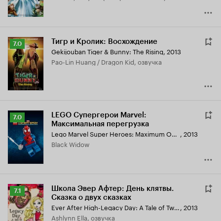
Тигр и Кролик: Восхождение
Рейтинг
7.0
Gekijouban Tiger & Bunny: The Rising
,
2013
Кинопоиска
Pao-Lin Huang / Dragon Kid, озвучка
7.0
LEGO Супергерои Marvel:
Рейтинг
7.0
Максимальная перегрузка
Кинопоиска
Lego Marvel Super Heroes: Maximum Overload
,
2013
7.0
Black Widow
Школа Эвер Афтер: День клятвы.
Рейтинг
7.1
Сказка о двух сказках
Кинопоиска
Ever After High-Legacy Day: A Tale of Two Tales
,
2013
7.1
Ashlynn Ella, озвучка