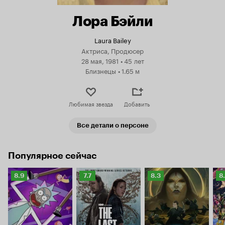
Лора Бэйли
Laura Bailey
Актриса, Продюсер
28 мая, 1981
•
45 лет
Близнецы
•
1.65 м
Любимая звезда
Добавить
Все детали о персоне
Популярное сейчас
Рейтинг
Рейтинг
Рейтинг
Р
8.9
7.7
8.3
8
Кинопоиска
Кинопоиска
Кинопоиска
К
8.9
7.7
8.3
8.