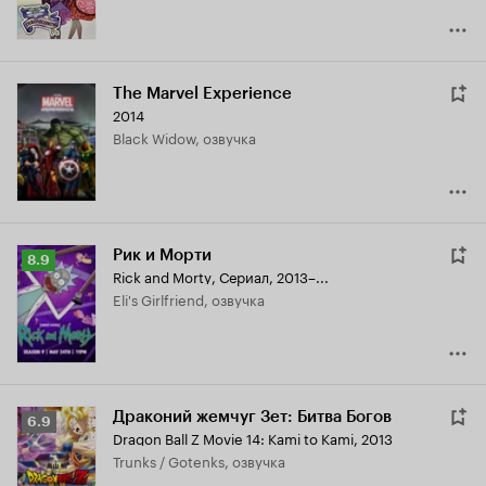
The Marvel Experience
2014
Black Widow, озвучка
Рик и Морти
Рейтинг
8.9
Rick and Morty
,
Сериал, 2013–...
Кинопоиска
Eli's Girlfriend, озвучка
8.9
Драконий жемчуг Зет: Битва Богов
Рейтинг
6.9
Dragon Ball Z Movie 14: Kami to Kami
,
2013
Кинопоиска
Trunks / Gotenks, озвучка
6.9