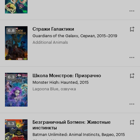
Стражи Галактики
Рейтинг
6.8
Guardians of the Galaxy
,
Сериал, 2015–2019
Кинопоиска
Additional Animals
6.8
Школа Монстров: Призрачно
Рейтинг
6.3
Monster High: Haunted
,
2015
Кинопоиска
Lagoona Blue, озвучка
6.3
Безграничный Бэтмен: Животные
Рейтинг
5.3
инстинкты
Кинопоиска
Batman Unlimited: Animal Instincts
,
Видео, 2015
5.3