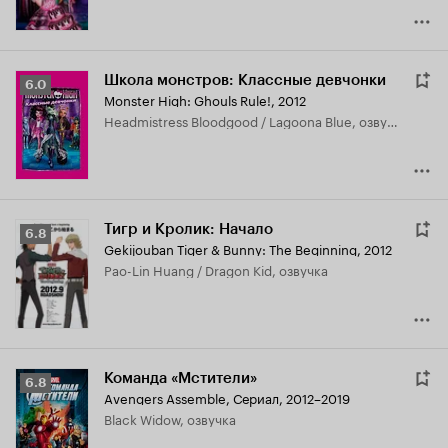
Школа монстров: Классные девчонки
Рейтинг
6.0
Monster High: Ghouls Rule!
,
2012
Кинопоиска
Headmistress Bloodgood / Lagoona Blue, озвучка
6.0
Тигр и Кролик: Начало
Рейтинг
6.8
Gekijouban Tiger & Bunny: The Beginning
,
2012
Кинопоиска
Pao-Lin Huang / Dragon Kid, озвучка
6.8
Команда «Мстители»
Рейтинг
6.8
Avengers Assemble
,
Сериал, 2012–2019
Кинопоиска
Black Widow, озвучка
6.8