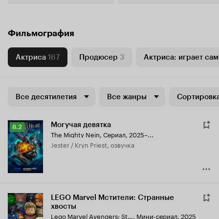
Фильмография
Актриса
167
Продюсер
3
Актриса: играет сам
Все десятилетия
Все жанры
Сортировка
Могучая девятка
Рейтинг
8.2
The Mighty Nein
,
Сериал, 2025–...
Кинопоиска
Jester / Kryn Priest, озвучка
8.2
LEGO Marvel Мстители: Странные
хвосты
Lego Marvel Avengers: Strange Tails
,
Мини-сериал, 2025