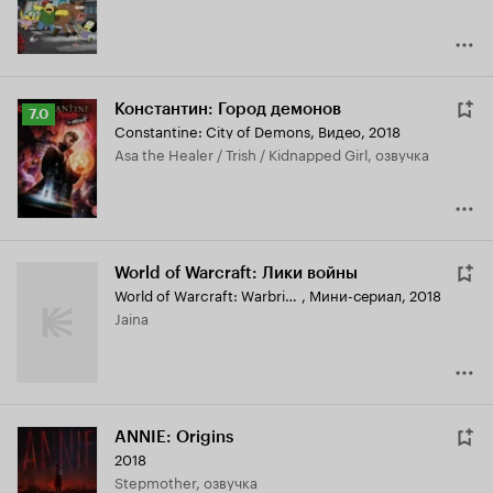
Константин: Город демонов
Рейтинг
7.0
Constantine: City of Demons
,
Видео, 2018
Кинопоиска
Asa the Healer / Trish / Kidnapped Girl, озвучка
7.0
World of Warcraft: Лики войны
World of Warcraft: Warbringers
,
Мини-сериал, 2018
Jaina
ANNIE: Origins
2018
Stepmother, озвучка