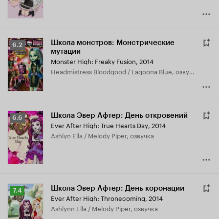
Школа монстров: Монстрические
Рейтинг
6.2
мутации
Кинопоиска
Monster High: Freaky Fusion
,
2014
6.2
Headmistress Bloodgood / Lagoona Blue, озвучка
Школа Эвер Афтер: День откровений
Рейтинг
6.6
Ever After High: True Hearts Day
,
2014
Кинопоиска
Ashlyn Ella / Melody Piper, озвучка
6.6
Школа Эвер Афтер: День коронации
Рейтинг
7.4
Ever After High: Thronecoming
,
2014
Кинопоиска
Ashlynn Ella / Melody Piper, озвучка
7.4