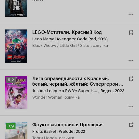
LEGO-Мстители: Красный Код
Lego Marvel Avengers: Code Red
,
2023
Black Widow / Little Girl / Sister, озвучка
Лига справедливости x Красный,
Рейтинг
5.2
белый, чёрный, жёлтый: Супергерои и
Кинопоиска
охотники. Часть вторая
Justice League x RWBY: Super Heroes and Huntsmen Part Two
,
Видео, 2023
5.2
Wonder Woman, озвучка
Фруктовая корзина: Прелюдия
Рейтинг
7.9
Fruits Basket: Prelude
,
2022
Кинопоиска
Tohru Honda, озвучка
7.9