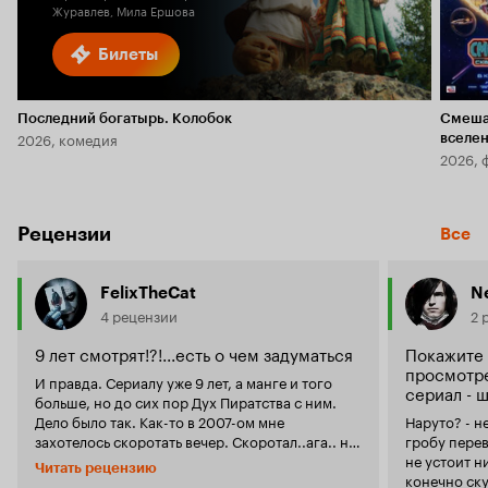
Журавлев, Мила Ершова
Билеты
Последний богатырь. Колобок
Смеша
2026, комедия
вселе
2026, 
Рецензии
Все
FelixTheCat
N
4 рецензии
2 
9 лет смотрят!?!...есть о чем задуматься
Покажите 
просмотре
И правда. Сериалу уже 9 лет, а манге и того
сериал - ш
больше, но до сих пор Дух Пиратства с ним.
Дело было так. Как-то в 2007-ом мне
Наруто? - н
захотелось скоротать вечер. Скоротал..ага.. на
гробу перев
полгода. Детский, добрый по сути, но с
не устоит ни один
Читать рецензию
серьёзным стержнем внутри, с хорошим
конечно ску