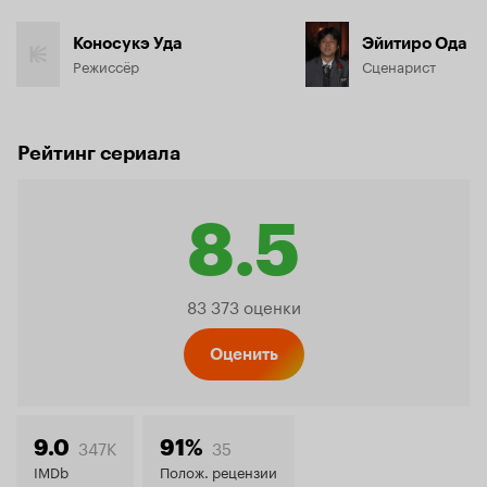
Коносукэ Уда
Эйитиро Ода
Режиссёр
Сценарист
Рейтинг сериала
8.5
Рейтинг
83 373 оценки
Кинопо
Оценить
8.5
347K
35
9.0
91%
IMDb
Полож. рецензии