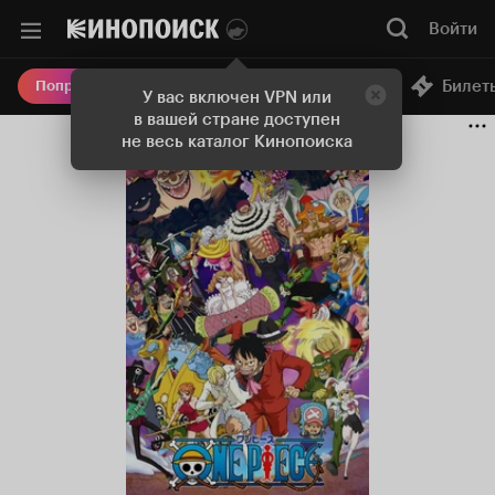
Войти
Онлайн-кинотеатр
Билет
Попробовать Плюс
У вас включен VPN или
в вашей стране доступен
не весь каталог Кинопоиска