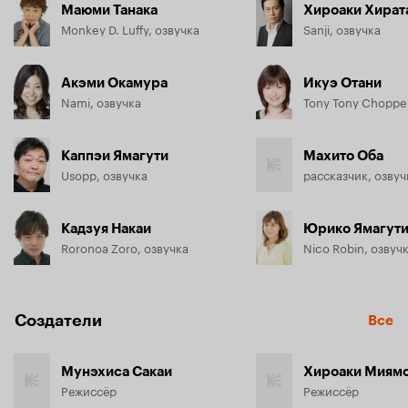
Маюми Танака
Хироаки Хират
Monkey D. Luffy, озвучка
Sanji, озвучка
Акэми Окамура
Икуэ Отани
Nami, озвучка
Tony Tony Chopper
Каппэи Ямагути
Махито Оба
Usopp, озвучка
рассказчик, озвуч
Кадзуя Накаи
Юрико Ямагут
Roronoa Zoro, озвучка
Nico Robin, озвуч
Создатели
Все
Мунэхиса Сакаи
Хироаки Миям
Режиссёр
Режиссёр