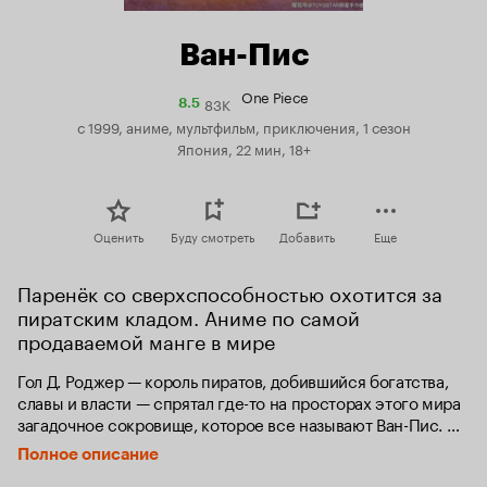
Ван-Пис
One Piece
83K
Рейтинг
8.5
Кинопоиска
с 1999, аниме, мультфильм, приключения, 1 сезон
8.5
Япония, 22 мин, 18+
Оценить
Буду смотреть
Добавить
Еще
Паренёк со сверхспособностью охотится за 
пиратским кладом. Аниме по самой 
продаваемой манге в мире
Гол Д. Роджер — король пиратов, добившийся богатства, 
славы и власти — спрятал где-то на просторах этого мира 
загадочное сокровище, которое все называют Ван-Пис. 
После смерти Роджера множество смельчаков кинулись 
Полное описание
на поиски этого большого куша, и наступила великая 