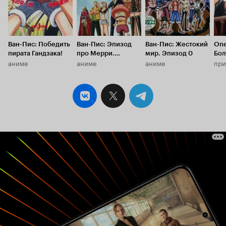
Ван-Пис: Победить
Ван-Пис: Эпизод
Ван-Пис: Жестокий
One
пирата Гандзака!
про Мерри.
мир. Эпизод 0
Бол
аниме
аниме
аниме
при
История об ещё
одном накама