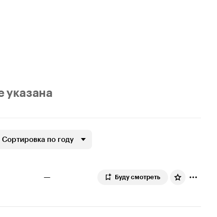
е указана
Сортировка по году
—
Буду смотреть