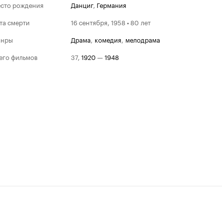
сто рождения
Данциг
,
Германия
та смерти
16 сентября, 1958 • 80 лет
анры
драма
,
комедия
,
мелодрама
его фильмов
37
,
1920
—
1948