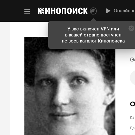
Онлайн-к
У вас включен VPN или
в вашей стране доступен
не весь каталог Кинопоиска
G
О
Ка
Да