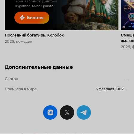
Гарик Харламов, Дмитрий
Журавлев, Мила Ершова
Билеты
Последний богатырь. Колобок
Смеша
2026, комедия
вселе
2026, 
Дополнительные данные
Слоган
—
Премьера в мире
5 февраля 1932
,
...