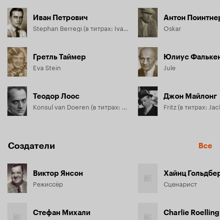
Иван Петрович
Антон Поинтне
Stephan Berregi (в титрах: Ivan Petrovich)
Oskar
Гретль Таймер
Юлиус Фальке
Eva Stein
Jule
Теодор Лоос
Джон Майлонг
Konsul van Doeren (в титрах: Theodore Loos)
Создатели
Все
Виктор Янсон
Хайнц Гольдбе
Режиссёр
Сценарист
Стефан Михали
Charlie Roelling