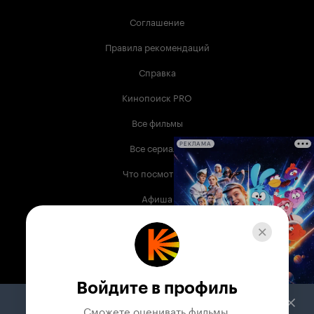
Соглашение
Правила рекомендаций
Справка
Кинопоиск PRO
Все фильмы
Все сериалы
РЕКЛАМА
Что посмотреть
Афиша
Музыка
Телепрограмма
Книги
Войдите в профиль
Служба поддержки
Сможете оценивать фильмы,
