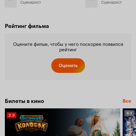
Сценарист
Сценарист
Рейтинг фильма
Оцените фильм, чтобы у него поскорее появился
рейтинг
Оценить
Билеты в кино
Все
Рейт
6.1
Рейтинг
2.3
Кино
Кинопоиска
6.1
2.3