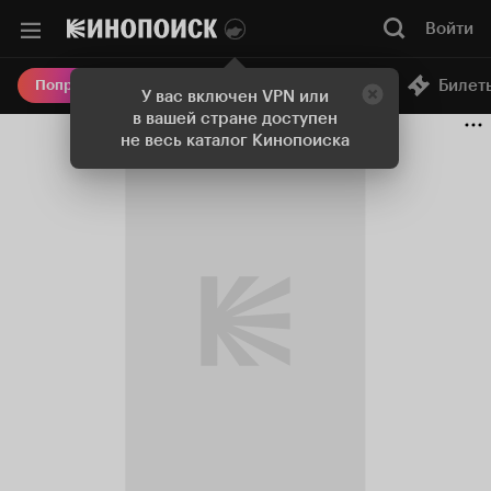
Войти
Онлайн-кинотеатр
Билет
Попробовать Плюс
У вас включен VPN или
в вашей стране доступен
не весь каталог Кинопоиска