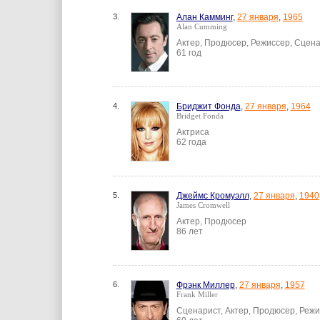
3.
Алан Камминг
,
27 января
,
1965
Alan Cumming
Актер, Продюсер, Режиссер, Сцена
61 год
4.
Бриджит Фонда
,
27 января
,
1964
Bridget Fonda
Актриса
62 года
5.
Джеймс Кромуэлл
,
27 января
,
1940
James Cromwell
Актер, Продюсер
86 лет
6.
Фрэнк Миллер
,
27 января
,
1957
Frank Miller
Сценарист, Актер, Продюсер, Реж