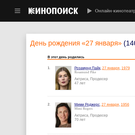
Онлайн-кинотеат
День рождения
«27 января»
(14
В этот день родились
1.
Розамунд Пайк
,
27 января
,
1979
Rosamund Pike
Актриса, Продюсер
47 лет
2.
Мими Роджерс
,
27 января
,
1956
Mimi Rogers
Актриса, Продюсер
70 лет