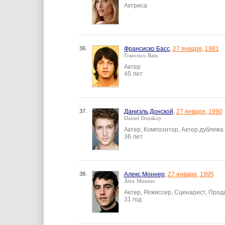
Актриса
36.
Франсиско Басс
,
27 января
,
1981
Francisco Bass
Актер
45 лет
37.
Даниэль Донской
,
27 января
,
1990
Daniel Donskoy
Актер, Композитор, Актер дубляжа
36 лет
38.
Алекс Моннер
,
27 января
,
1995
Àlex Monner
Актер, Режиссер, Сценарист, Прод
31 год