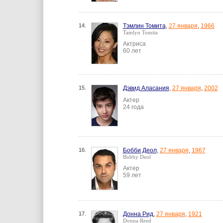
14.
Тэмлин Томита
,
27 января
,
1966
Tamlyn Tomita
Актриса
60 лет
15.
Дэвид Аласания
,
27 января
,
2002
Актер
24 года
16.
Бобби Деол
,
27 января
,
1967
Bobby Deol
Актер
59 лет
17.
Донна Рид
,
27 января
,
1921
Donna Reed