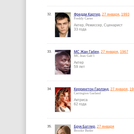
32.
Фредди Картер
,
27 января
,
1993
Freddy Carter
Актер, Режиссер, Сценарист
33 года
33.
МС Жан Габен
,
27 января
,
1967
MC Jean Gab'1
Актер
59 лет
34.
Керрингтон Гарлэнд
,
27 января
,
19
Carrington Garland
Актриса
62 года
35.
Брук Батлер
,
27 января
Brooke Butler