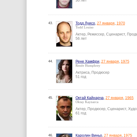
30 лет
43.
Тодд Луисо
,
27 января
,
1970
Todd Louiso
Актер, Режиссер, Сценарист, Про
56 лет
44.
Рене Хамфри
,
27 января
,
1975
Renée Humphrey
Актриса, Продюсер
51 год
45.
Октай Кайнарча
,
27 января
,
1965
Oktay Kaynarca
Актер, Продюсер, Сценарист, Худ
61 год
46.
Каролин Виньо
,
27 января
,
1975