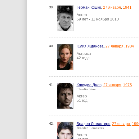
39.
Герман Юшко
,
27 января
,
1941
Актер
69 лет
11 ноября 2010
•
40.
Юлия Жданова
,
27 января
,
1984
Актриса
42 года
41.
Клаудио Джоэ
,
27 января
,
1975
Claudio Gioè
Актер
51 год
42.
Браден Лемастерс
,
27 января
,
199
Braeden Lemasters
Актер