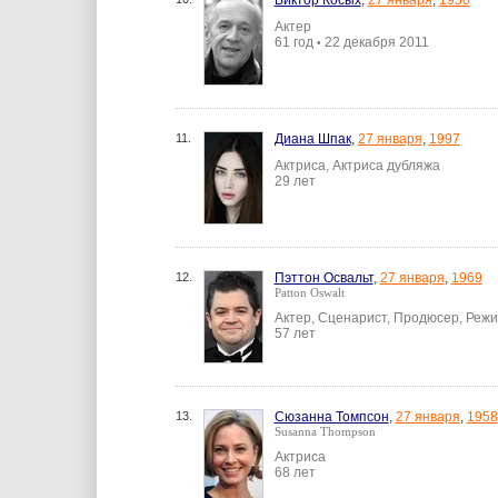
Виктор Косых
,
27 января
,
1950
Актер
61 год
22 декабря 2011
•
11.
Диана Шпак
,
27 января
,
1997
Актриса, Актриса дубляжа
29 лет
12.
Пэттон Освальт
,
27 января
,
1969
Patton Oswalt
Актер, Сценарист, Продюсер, Реж
57 лет
13.
Сюзанна Томпсон
,
27 января
,
1958
Susanna Thompson
Актриса
68 лет