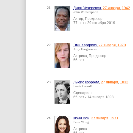
21.
Джон Уизерспун
,
27 января
,
1942
John Witherspoon
Актер, Продюсер
77 лет
29 октября 2019
•
22.
Эми Харгривз
,
27 января
,
1970
Amy Hargreaves
Актриса, Продюсер
56 лет
23.
Льюис Кэрролл
,
27 января
,
1832
Lewis Carroll
Сценарист
65 лет
14 января 1898
•
24.
Фэнн Вон
,
27 января
,
1971
Fann Wong
Актриса