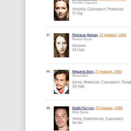
Caroline Vigneaux
Актриса, Сценарист, Режиссер
51 год
47.
Роксана Дюран
,
27 января
,
1993
Roxane Duran
Актриса
33 года
48.
Мишель Бил
,
27 января
,
1993
Michel Biel
Актер, Режиссер, Сценарист, Про
33 года
49.
Майк Паттон
,
27 января
,
1968
Mike Patton
Актер, Композитор, Сценарист
58 лет