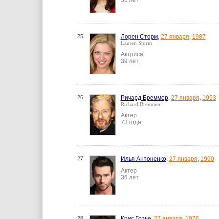
55 лет
25.
Лорен Сторм
,
27 января
,
1987
Lauren Storm
Актриса
39 лет
26.
Ричард Бреммер
,
27 января
,
1953
Richard Bremmer
Актер
73 года
27.
Илья Антоненко
,
27 января
,
1990
Актер
36 лет
28.
Крис Готье
,
27 января
,
1976