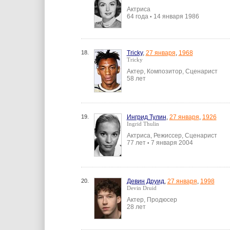
Актриса
64 года
14 января 1986
•
18.
Tricky
,
27 января
,
1968
Tricky
Актер, Композитор, Сценарист
58 лет
19.
Ингрид Тулин
,
27 января
,
1926
Ingrid Thulin
Актриса, Режиссер, Сценарист
77 лет
7 января 2004
•
20.
Девин Друид
,
27 января
,
1998
Devin Druid
Актер, Продюсер
28 лет