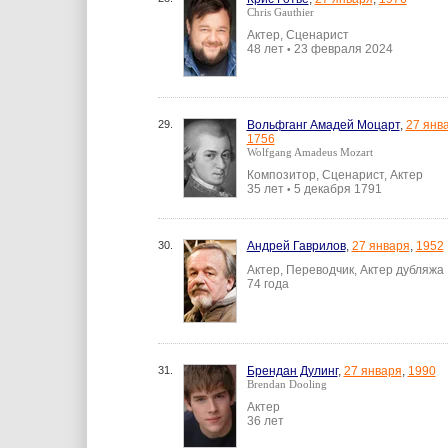
Chris Gauthier
Актер, Сценарист
48 лет
23 февраля 2024
•
29.
Вольфганг Амадей Моцарт
,
27 янв
1756
Wolfgang Amadeus Mozart
Композитор, Сценарист, Актер
35 лет
5 декабря 1791
•
30.
Андрей Гаврилов
,
27 января
,
1952
Актер, Переводчик, Актер дубляжа
74 года
31.
Брендан Дулинг
,
27 января
,
1990
Brendan Dooling
Актер
36 лет