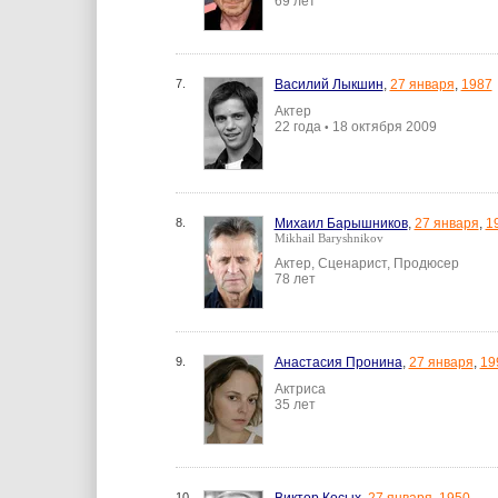
69 лет
7.
Василий Лыкшин
,
27 января
,
1987
Актер
22 года
18 октября 2009
•
8.
Михаил Барышников
,
27 января
,
1
Mikhail Baryshnikov
Актер, Сценарист, Продюсер
78 лет
9.
Анастасия Пронина
,
27 января
,
19
Актриса
35 лет
10.