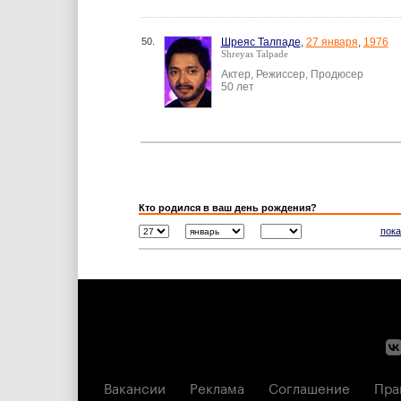
50.
Шреяс Талпаде
,
27 января
,
1976
Shreyas Talpade
Актер, Режиссер, Продюсер
50 лет
Кто родился в ваш день рождения?
пока
Вакансии
Реклама
Соглашение
Пра