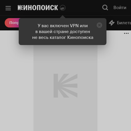
Войти
Онлайн-кинотеатр
Билет
Попробовать Плюс
У вас включен VPN или
в вашей стране доступен
не весь каталог Кинопоиска