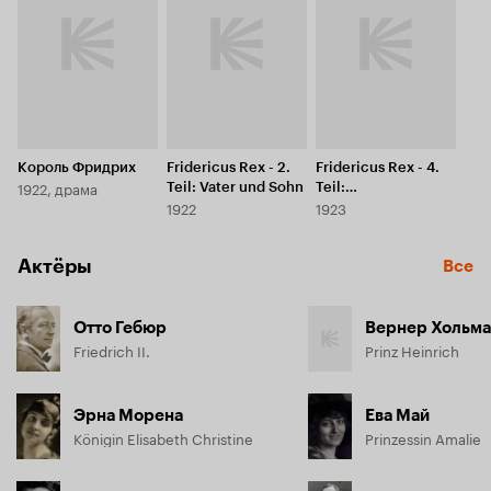
Король Фридрих
Fridericus Rex - 2.
Fridericus Rex - 4.
1922, драма
Teil: Vater und Sohn
Teil:
1922
1923
Schicksalswende
Актёры
Все
Отто Гебюр
Вернер Хольм
Friedrich II.
Prinz Heinrich
Эрна Морена
Ева Май
Königin Elisabeth Christine
Prinzessin Amalie