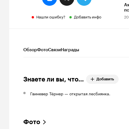
А
пс
Нашли ошибку?
Добавить инфо
20
Обзор
Фото
Связи
Награды
Знаете ли вы, что…
Добавить
Гвиневер Тёрнер — открытая лесбиянка.
Фото