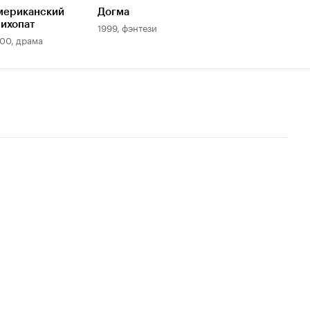
мериканский
Догма
ихопат
1999, фэнтези
00, драма