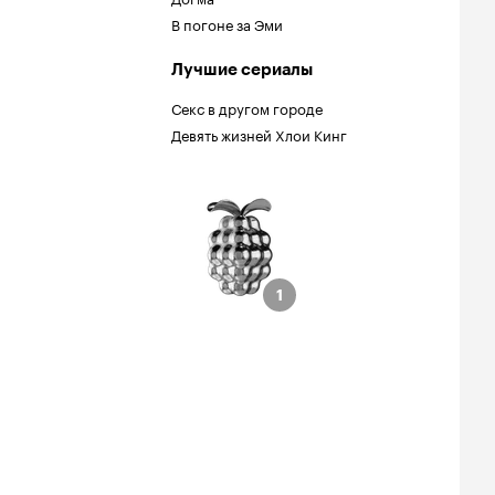
В погоне за Эми
Лучшие сериалы
Секс в другом городе
Девять жизней Хлои Кинг
малина
инации
ий сценарий
1
1
рейн