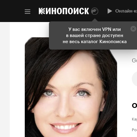
Онлайн-к
У вас включен VPN или
в вашей стране доступен
не весь каталог Кинопоиска
G
О
Ка
Ро