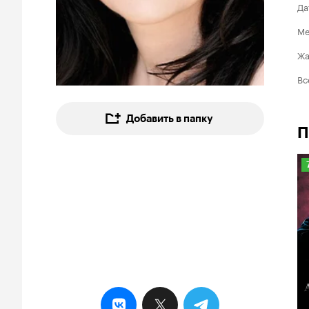
Да
Ме
Ж
Вс
Добавить в папку
П
7