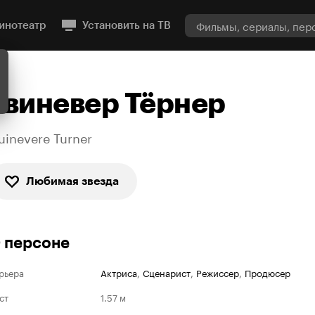
инотеатр
Установить на ТВ
Гвиневер Тёрнер
uinevere Turner
Любимая звезда
 персоне
рьера
Актриса
,
Сценарист
,
Режиссер
,
Продюсер
ст
1.57 м