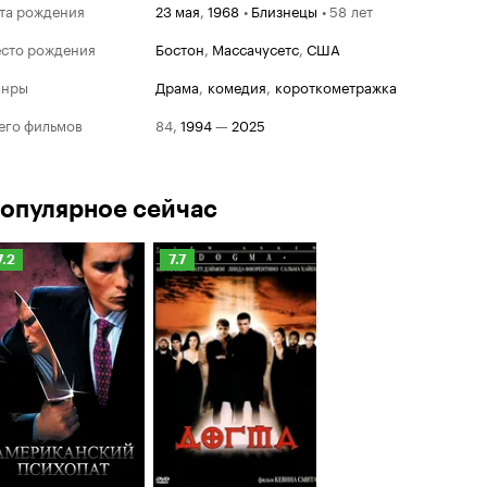
та рождения
23 мая
,
1968
•
Близнецы
•
58 лет
сто рождения
Бостон
,
Массачусетс
,
США
анры
драма
,
комедия
,
короткометражка
его фильмов
84
,
1994
—
2025
Золотая 
опулярное сейчас
Ном
2007
Рейтинг
Рейтинг
7.2
7.7
Худш
Кинопоиска
Кинопоиска
Блад
.2
7.7