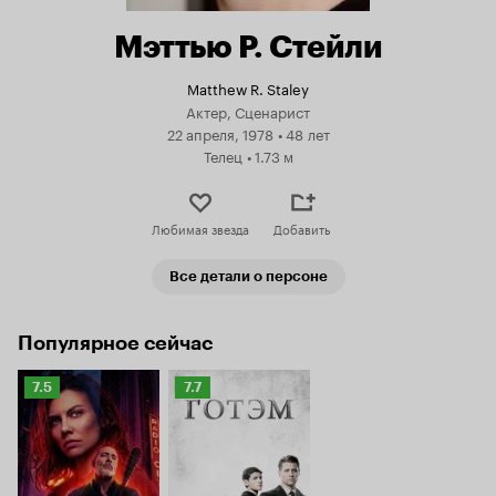
Мэттью Р. Стейли
Matthew R. Staley
Актер, Сценарист
22 апреля, 1978
•
48 лет
Телец
•
1.73 м
Любимая звезда
Добавить
Все детали о персоне
Популярное сейчас
Рейтинг
Рейтинг
7.5
7.7
Кинопоиска
Кинопоиска
7.5
7.7