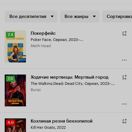
Все десятилетия
Все жанры
Сортировка
Покерфейс
Рейтинг
7.4
Poker Face
,
Сериал, 2023–...
Кинопоиска
Meth Head
7.4
Ходячие мертвецы: Мертвый город
Рейтинг
7.5
The Walking Dead: Dead City
,
Сериал, 2023–...
Кинопоиска
Buraz
7.5
Козлиная резня бензопилой
Рейтинг
4.0
Kill Her Goats
,
2022
Кинопоиска