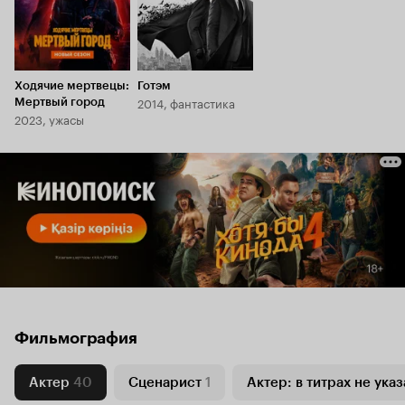
Ходячие мертвецы:
Готэм
2014, фантастика
Мертвый город
2023, ужасы
Фильмография
Актер
40
Сценарист
1
Актер: в титрах не указ