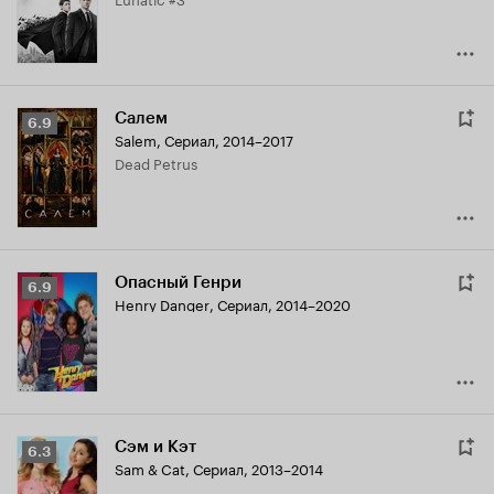
7.7
Салем
Рейтинг
6.9
Salem
,
Сериал, 2014–2017
Кинопоиска
Dead Petrus
6.9
Опасный Генри
Рейтинг
6.9
Henry Danger
,
Сериал, 2014–2020
Кинопоиска
6.9
Сэм и Кэт
Рейтинг
6.3
Sam & Cat
,
Сериал, 2013–2014
Кинопоиска