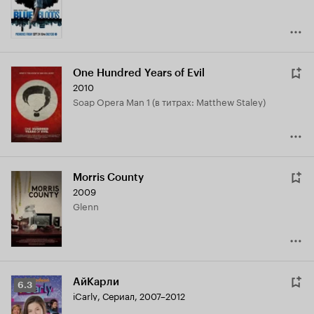
One Hundred Years of Evil
2010
Soap Opera Man 1 (в титрах: Matthew Staley)
Morris County
2009
Glenn
АйКарли
Рейтинг
6.3
iCarly
,
Сериал, 2007–2012
Кинопоиска
6.3