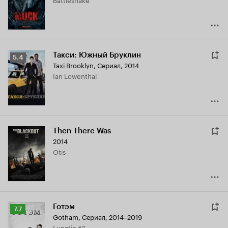
3.2
Такси: Южный Бруклин
Рейтинг
5.4
Taxi Brooklyn
,
Сериал, 2014
Кинопоиска
Ian Lowenthal
5.4
Then There Was
2014
Otis
Готэм
Рейтинг
7.7
Gotham
,
Сериал, 2014–2019
Кинопоиска
Lunatic #3