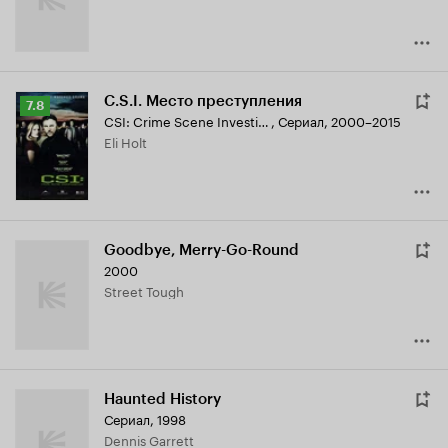
C.S.I. Место преступления
Рейтинг
7.8
CSI: Crime Scene Investigation
,
Сериал, 2000–2015
Кинопоиска
Eli Holt
7.8
Goodbye, Merry-Go-Round
2000
Street Tough
Haunted History
Сериал, 1998
Dennis Garrett