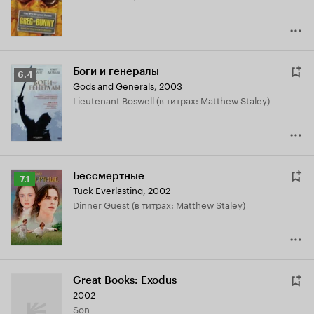
Боги и генералы
Рейтинг
6.4
Gods and Generals
,
2003
Кинопоиска
Lieutenant Boswell (в титрах: Matthew Staley)
6.4
Бессмертные
Рейтинг
7.1
Tuck Everlasting
,
2002
Кинопоиска
Dinner Guest (в титрах: Matthew Staley)
7.1
Great Books: Exodus
2002
Son