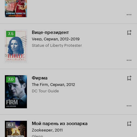
6.3
Вице-президент
Рейтинг
7.5
Veep
,
Сериал, 2012–2019
Кинопоиска
Statue of Liberty Protester
7.5
Фирма
Рейтинг
7.0
The Firm
,
Сериал, 2012
Кинопоиска
DC Tour Guide
7.0
Мой парень из зоопарка
Рейтинг
6.1
Zookeeper
,
2011
Кинопоиска
Glenn
6.1