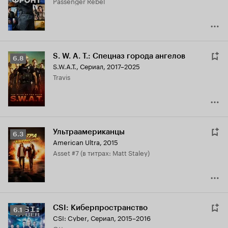
Passenger Rebel
7.3
S. W. A. T.: Спецназ города ангелов
Рейтинг
6.8
S.W.A.T.
,
Сериал, 2017–2025
Кинопоиска
Travis
6.8
Ультраамериканцы
Рейтинг
6.3
American Ultra
,
2015
Кинопоиска
Asset #7 (в титрах: Matt Staley)
6.3
CSI: Киберпространство
Рейтинг
6.1
CSI: Cyber
,
Сериал, 2015–2016
Кинопоиска