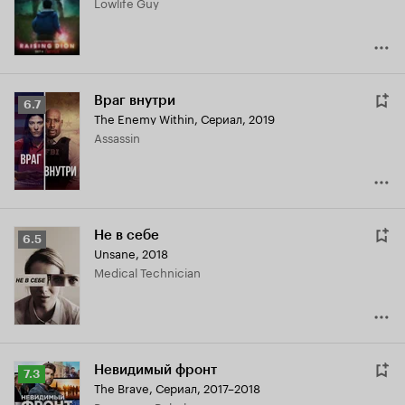
Lowlife Guy
6.3
Враг внутри
Рейтинг
6.7
The Enemy Within
,
Сериал, 2019
Кинопоиска
Assassin
6.7
Не в себе
Рейтинг
6.5
Unsane
,
2018
Кинопоиска
Medical Technician
6.5
Невидимый фронт
Рейтинг
7.3
The Brave
,
Сериал, 2017–2018
Кинопоиска