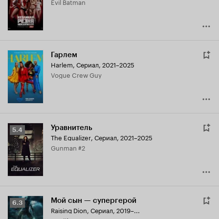
Evil Batman
4.0
Гарлем
Harlem
,
Сериал, 2021–2025
Vogue Crew Guy
Уравнитель
Рейтинг
5.4
The Equalizer
,
Сериал, 2021–2025
Кинопоиска
Gunman #2
5.4
Мой сын — супергерой
Рейтинг
6.3
Raising Dion
,
Сериал, 2019–...
Кинопоиска