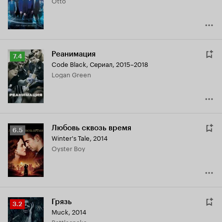
Otto
6.1
Реанимация
Рейтинг
7.4
Code Black
,
Сериал, 2015–2018
Кинопоиска
Logan Green
7.4
Любовь сквозь время
Рейтинг
6.5
Winter's Tale
,
2014
Кинопоиска
Oyster Boy
6.5
Грязь
Рейтинг
3.2
Muck
,
2014
Кинопоиска
Battlesnake