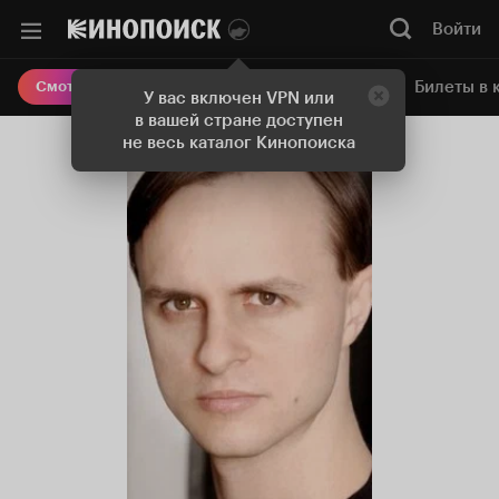
Войти
Онлайн-кинотеатр
Билеты в 
Смотреть кино
У вас включен VPN или
в вашей стране доступен
не весь каталог Кинопоиска