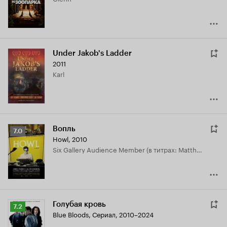
Under Jakob's Ladder
2011
Karl
Вопль
Рейтинг
7.0
Howl
,
2010
Кинопоиска
Six Gallery Audience Member (в титрах: Matthew Staley)
7.0
Голубая кровь
Рейтинг
7.2
Blue Bloods
,
Сериал, 2010–2024
Кинопоиска
7.2