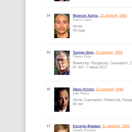
14.
Фрэнсис Капра
,
22 апреля
,
1983
Francis Capra
Актер
43 года
15.
Тьерри Зено
,
22 апреля
,
1950
Thierry Zéno
Режиссер, Продюсер, Сценарист, 
67 лет
7 июня 2017
•
16.
Джон Уотерс
,
22 апреля
,
1946
John Waters
Актер, Сценарист, Режиссер, Про
80 лет
17.
Кэссиди Фриман
,
22 апреля
,
1982
Cassidy Freeman