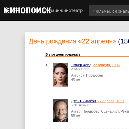
Онлайн-кинотеатр
День рождения
«22 апреля»
(15
В этот день родились
1.
Эмбер Хёрд
,
22 апреля
,
1986
Amber Heard
Актриса, Продюсер
40 лет
2.
Джек Николсон
,
22 апреля
,
1937
Jack Nicholson
Актер, Продюсер, Сценарист, Реж
89 лет