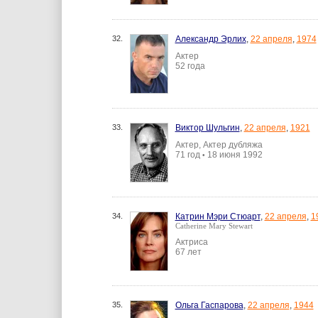
32.
Александр Эрлих
,
22 апреля
,
1974
Актер
52 года
33.
Виктор Шульгин
,
22 апреля
,
1921
Актер, Актер дубляжа
71 год
18 июня 1992
•
34.
Катрин Мэри Стюарт
,
22 апреля
,
1
Catherine Mary Stewart
Актриса
67 лет
35.
Ольга Гаспарова
,
22 апреля
,
1944