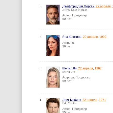
3.
Джеффри Дин Морган
,
22 апреля
,
Jeffrey Dean Morgan
Актер, Продюсер
60 лет
4.
Яна Кошкина
,
22 апреля
,
1990
Актриса
36 лет
5.
Шерил Ли
,
22 апреля
,
1967
Sheryl Lee
Актриса, Продюсер
59 лет
6.
Эрик Мэбиас
,
22 апреля
,
1971
Eric Mabius
Актер, Продюсер
55 лет