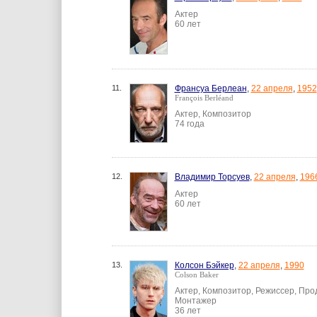
Актер
60 лет
11.
Франсуа Берлеан
,
22 апреля
,
1952
François Berléand
Актер, Композитор
74 года
12.
Владимир Торсуев
,
22 апреля
,
196
Актер
60 лет
13.
Колсон Бэйкер
,
22 апреля
,
1990
Colson Baker
Актер, Композитор, Режиссер, Про
Монтажер
36 лет