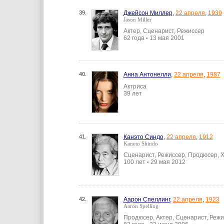
39.
Джейсон Миллер
,
22 апреля
,
1939
Jason Miller
Актер, Сценарист, Режиссер
62 года
13 мая 2001
•
40.
Анна Антонелли
,
22 апреля
,
1987
Актриса
39 лет
41.
Канэто Синдо
,
22 апреля
,
1912
Kaneto Shindo
Сценарист, Режиссер, Продюсер, Х
100 лет
29 мая 2012
•
42.
Аарон Спеллинг
,
22 апреля
,
1923
Aaron Spelling
Продюсер, Актер, Сценарист, Реж