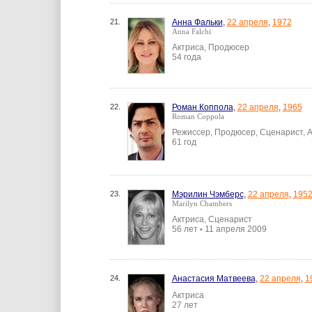
21.
Анна Фальки
,
22 апреля
,
1972
Anna Falchi
Актриса, Продюсер
54 года
22.
Роман Коппола
,
22 апреля
,
1965
Roman Coppola
Режиссер, Продюсер, Сценарист, 
61 год
23.
Мэрилин Чэмберс
,
22 апреля
,
195
Marilyn Chambers
Актриса, Сценарист
56 лет
11 апреля 2009
•
24.
Анастасия Матвеева
,
22 апреля
,
1
Актриса
27 лет