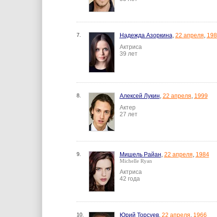
7.
Надежда Азоркина
,
22 апреля
,
198
Актриса
39 лет
8.
Алексей Лукин
,
22 апреля
,
1999
Актер
27 лет
9.
Мишель Райан
,
22 апреля
,
1984
Michelle Ryan
Актриса
42 года
10.
Юрий Торсуев
,
22 апреля
,
1966