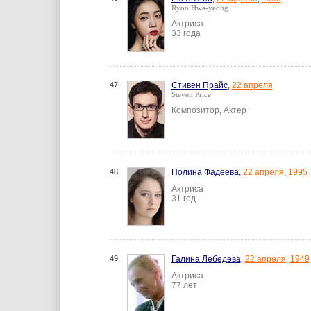
Ryoo Hwa-yeong
Актриса
33 года
47.
Стивен Прайс
,
22 апреля
Steven Price
Композитор, Актер
48.
Полина Фадеева
,
22 апреля
,
1995
Актриса
31 год
49.
Галина Лебедева
,
22 апреля
,
1949
Актриса
77 лет