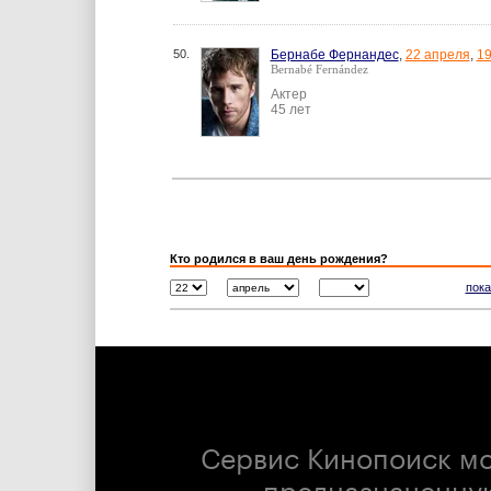
50.
Бернабе Фернандес
,
22 апреля
,
1
Bernabé Fernández
Актер
45 лет
Кто родился в ваш день рождения?
пока
Сервис Кинопоиск м
предназначенну