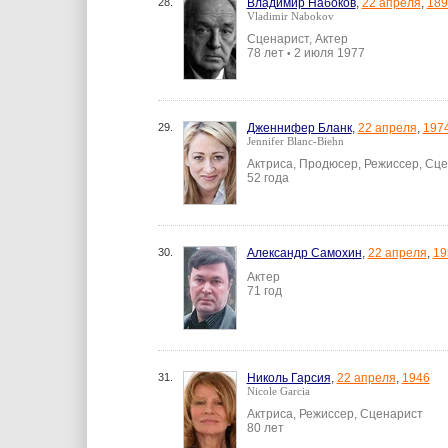
28.
Владимир Набоков
,
22 апреля
,
189
Vladimir Nabokov
Сценарист, Актер
78 лет
2 июля 1977
•
29.
Дженнифер Бланк
,
22 апреля
,
197
Jennifer Blanc-Biehn
Актриса, Продюсер, Режиссер, Сц
52 года
30.
Александр Самохин
,
22 апреля
,
19
Актер
71 год
31.
Николь Гарсия
,
22 апреля
,
1946
Nicole Garcia
Актриса, Режиссер, Сценарист
80 лет