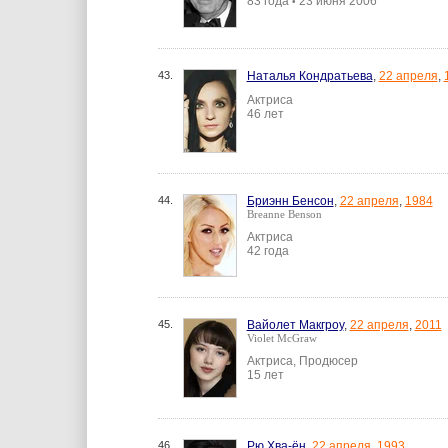
83 года
23 июня 2006
•
43.
Наталья Кондратьева
,
22 апреля
,
Актриса
46 лет
44.
Бриэнн Бенсон
,
22 апреля
,
1984
Breanne Benson
Актриса
42 года
45.
Вайолет Макгроу
,
22 апреля
,
2011
Violet McGraw
Актриса, Продюсер
15 лет
46.
Рю Хва-ён
,
22 апреля
,
1993