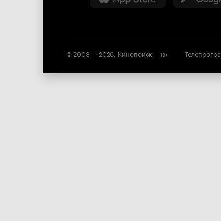
© 2003 —
2026
,
Кинопоиск
Телепрогр
18
+