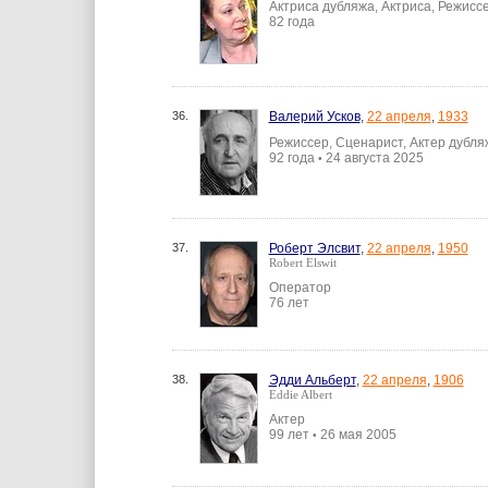
Актриса дубляжа, Актриса, Режисс
82 года
36.
Валерий Усков
,
22 апреля
,
1933
Режиссер, Сценарист, Актер дубля
92 года
24 августа 2025
•
37.
Роберт Элсвит
,
22 апреля
,
1950
Robert Elswit
Оператор
76 лет
38.
Эдди Альберт
,
22 апреля
,
1906
Eddie Albert
Актер
99 лет
26 мая 2005
•