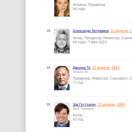
Актриса, Продюсер
44 года
18.
Александр Тютрюмов
,
22 апреля
,
1
Актер, Продюсер, Режиссер, Сцен
64 года
7 мая 2023
•
19.
Джонни То
,
22 апреля
,
1955
Johnnie To
Продюсер, Режиссер, Сценарист, 
71 год
20.
Зак Готтзаген
,
22 апреля
,
1985
Zack Gottsagen
Актер
41 год