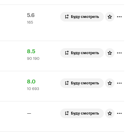
Рейтинг
165
5.6
Буду смотреть
165
Кинопоиска
оценок
5.6
Рейтинг
90
8.5
Буду смотреть
90 190
Кинопоиска
190
8.5
оценок
Рейтинг
10
8.0
Буду смотреть
10 693
Кинопоиска
693
8.0
оценки
—
Буду смотреть