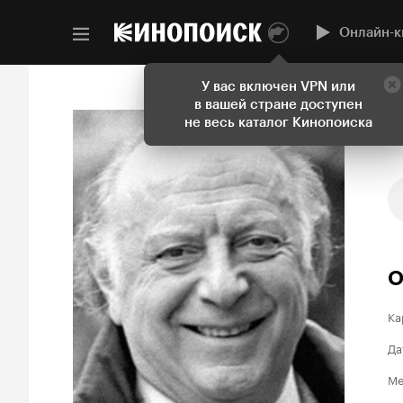
Онлайн-к
У вас включен VPN или
в вашей стране доступен
не весь каталог Кинопоиска
О
Ка
Да
Ме