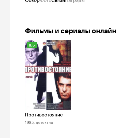
Обзор
Фото
Связи
Награды
Фильмы и сериалы онлайн
Рейтинг
8.5
Кинопоиска
8.5
Противостояние
1985, детектив