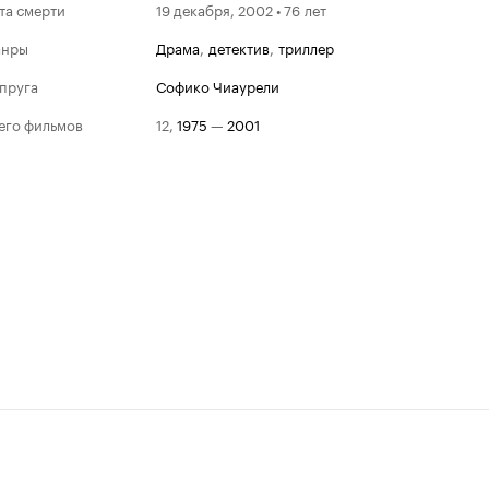
та смерти
19 декабря, 2002 • 76 лет
анры
драма
,
детектив
,
триллер
пруга
Софико Чиаурели
его фильмов
12
,
1975
—
2001