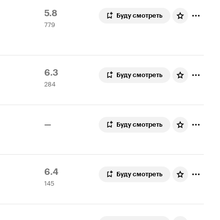
Рейтинг
779
5.8
Буду смотреть
779
Кинопоиска
оценок
5.8
Рейтинг
284
6.3
Буду смотреть
284
Кинопоиска
оценки
6.3
—
Буду смотреть
Рейтинг
145
6.4
Буду смотреть
145
Кинопоиска
оценок
6.4