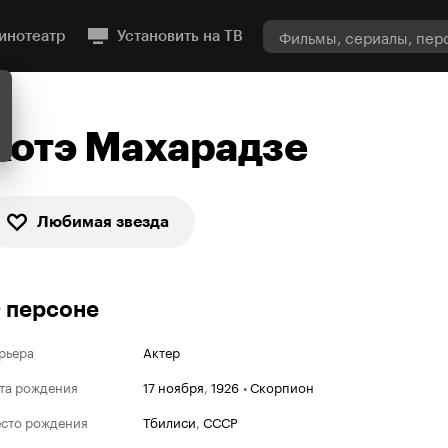
инотеатр
Установить на ТВ
Котэ Махарадзе
Любимая звезда
 персоне
рьера
Актер
та рождения
17 ноября
,
1926
•
Скорпион
сто рождения
Тбилиси
,
СССР