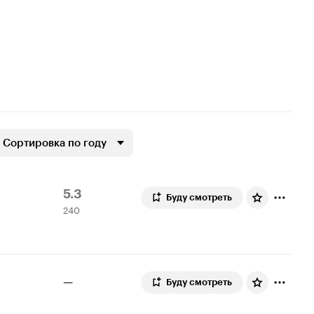
Сортировка по году
Рейтинг
240
5.3
Буду смотреть
240
Кинопоиска
оценок
5.3
—
Буду смотреть