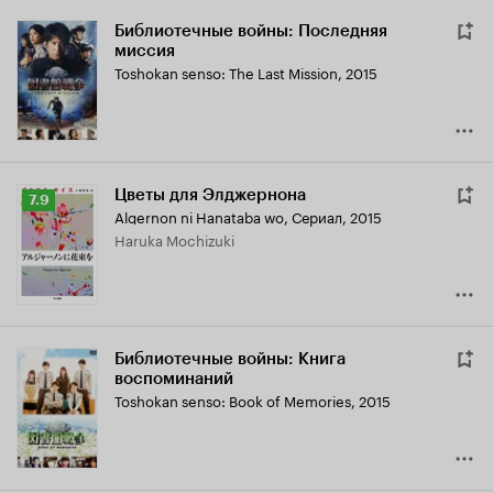
Библиотечные войны: Последняя
миссия
Toshokan senso: The Last Mission
,
2015
Цветы для Элджернона
Рейтинг
7.9
Algernon ni Hanataba wo
,
Сериал, 2015
Кинопоиска
Haruka Mochizuki
7.9
Библиотечные войны: Книга
воспоминаний
Toshokan senso: Book of Memories
,
2015