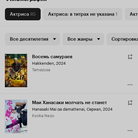
Актриса
85
Актриса: в титрах не указана
1
Акт
Все десятилетия
Все жанры
Сортировка
Восемь самураев
Hakkenden
,
2024
Tamazusa
Маи Ханасаки молчать не станет
Hanasaki Mai ga damattenai
,
Сериал, 2024
Kyoka Nezu