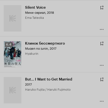
Silent Voice
Мини-сериал, 2018
Ema Tateoka
Клинок бессмертного
Рейтинг
6.4
Mugen no junin
,
2017
Кинопоиска
Hyakurin
6.4
But... I Want to Get Married
2017
Haruko Fujita / Haruki Fujimoto