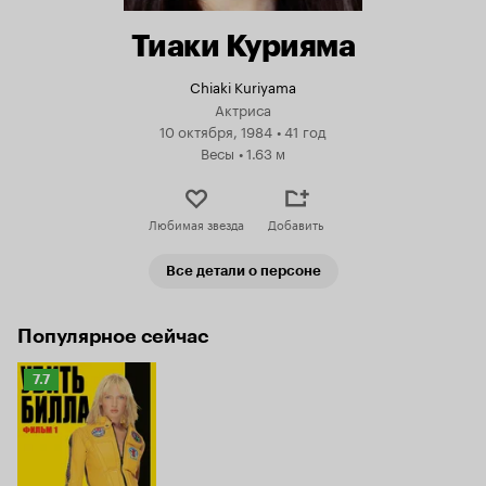
Тиаки Курияма
Chiaki Kuriyama
Актриса
10 октября, 1984
•
41 год
Весы
•
1.63 м
Любимая звезда
Добавить
Все детали о персоне
Популярное сейчас
Рейтинг
7.7
Кинопоиска
7.7