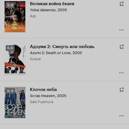
Великая война ёкаев
Рейтинг
5.8
Yokai daisenso
,
2005
Кинопоиска
Agi
5.8
Адзуми 2: Смерть или любовь
Рейтинг
6.6
Azumi 2: Death or Love
,
2005
Кинопоиска
Kozue
6.6
Клочок неба
Рейтинг
6.9
Scrap Heaven
,
2005
Кинопоиска
Saki Fujimura
6.9