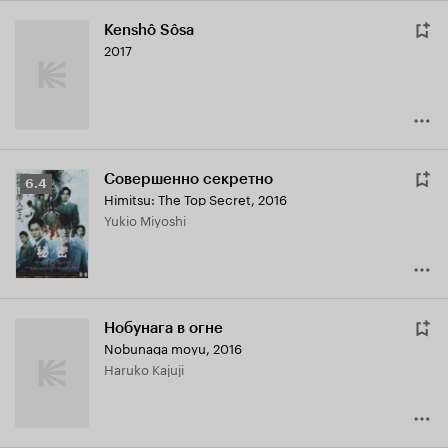
Kenshô Sôsa
2017
Совершенно секретно
Рейтинг
6.4
Himitsu: The Top Secret
,
2016
Кинопоиска
Yukio Miyoshi
6.4
Нобунага в огне
Nobunaga moyu
,
2016
Haruko Kajuji