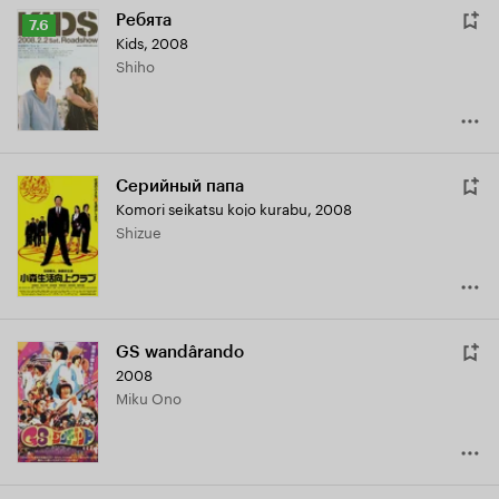
Ребята
Рейтинг
7.6
Kids
,
2008
Кинопоиска
Shiho
7.6
Серийный папа
Komori seikatsu kojo kurabu
,
2008
Shizue
GS wandârando
2008
Miku Ono