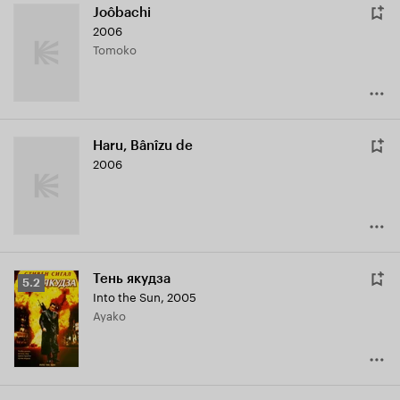
Joôbachi
2006
Tomoko
Haru, Bânîzu de
2006
Тень якудза
Рейтинг
5.2
Into the Sun
,
2005
Кинопоиска
Ayako
5.2