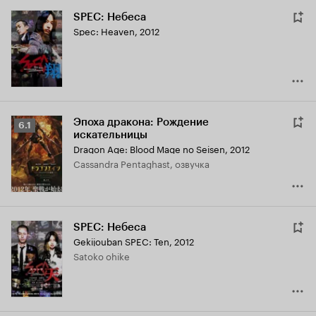
SPEC: Небеса
Spec: Heaven
,
2012
Эпоха дракона: Рождение
Рейтинг
6.1
искательницы
Кинопоиска
Dragon Age: Blood Mage no Seisen
,
2012
6.1
Cassandra Pentaghast, озвучка
SPEC: Небеса
Gekijouban SPEC: Ten
,
2012
Satoko ohike