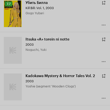
Убить Билла
Рейтинг
7.7
Kill Bill: Vol. 1
,
2003
Кинопоиска
Gogo Yubari
7.7
Itsuka «A» torein ni notte
2003
Noguchi, Yuki
Kadokawa Mystery & Horror Tales Vol. 2
2003
Yoshie (segment 'Wooden Clogs')