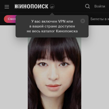
Войти
Онлайн-кинотеатр
Билеты в 
Смотреть кино
У вас включен VPN или
в вашей стране доступен
не весь каталог Кинопоиска