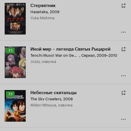
Стервятник
Hagetaka
,
2009
Yuka Mishima
Иной мир – легенда Святых Рыцарей
Рейтинг
7.1
Tenchi Muyo! War on Geminar
,
Сериал, 2009–2010
Кинопоиска
Jozzy, озвучка
7.1
Небесные скитальцы
Рейтинг
7.1
The Sky Crawlers
,
2008
Кинопоиска
Midori Mitsuya, озвучка
7.1