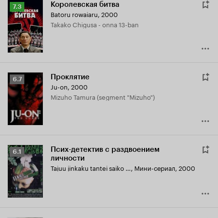
Королевская битва
Рейтинг
7.3
Batoru rowaiaru
,
2000
Кинопоиска
Takako Chigusa - onna 13-ban
7.3
Проклятие
Рейтинг
6.7
Ju-on
,
2000
Кинопоиска
Mizuho Tamura (segment "Mizuho")
6.7
Псих-детектив с раздвоением
Рейтинг
6.1
личности
Кинопоиска
Tajuu jinkaku tantei saiko - Amamiya Kazuhiko no kikan
,
Мини-сериал, 2000
6.1