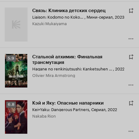
Связь: Клиника детских сердец
Liaison: Kodomo no Kokoro Shinryosho
,
Мини-сериал, 2023
Kazuki Mukaiyama
Стальной алхимик: Финальная
Рейтинг
5.9
трансмутация
Кинопоиска
Hagane no renkinjutsushi: Kanketsuhen saigo no rensei
,
2022
5.9
Olivier Mira Armstrong
Кэй и Яку: Опасные напарники
Рейтинг
6.8
Kei×Yaku: Dangerous Partners
,
Сериал, 2022
Кинопоиска
Nakaba Rion
6.8