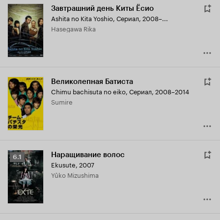
Завтрашний день Киты Ёсио
Ashita no Kita Yoshio
,
Сериал, 2008–...
Hasegawa Rika
Великолепная Батиста
Chimu bachisuta no eiko
,
Сериал, 2008–2014
Sumire
Наращивание волос
Рейтинг
6.1
Ekusute
,
2007
Кинопоиска
Yûko Mizushima
6.1