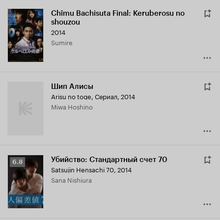
Chîmu Bachisuta Final: Keruberosu no
shouzou
2014
Sumire
Шип Алисы
Arisu no toge
,
Сериал, 2014
Miwa Hoshino
Убийство: Стандартный счет 70
Рейтинг
6.8
Satsujin Hensachi 70
,
2014
Кинопоиска
Sana Nishiura
6.8