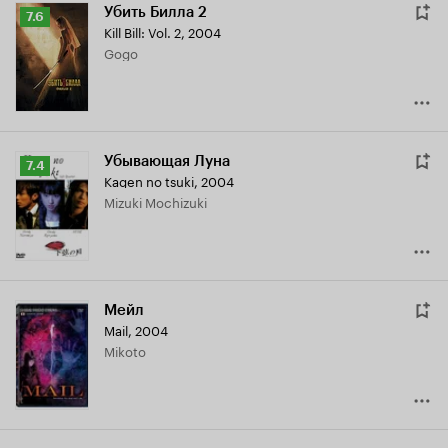
Убить Билла 2
Рейтинг
7.6
Kill Bill: Vol. 2
,
2004
Кинопоиска
Gogo
7.6
Убывающая Луна
Рейтинг
7.4
Kagen no tsuki
,
2004
Кинопоиска
Mizuki Mochizuki
7.4
Мейл
Mail
,
2004
Mikoto