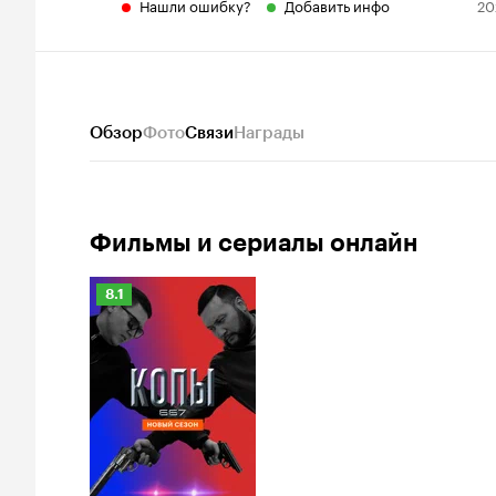
Нашли ошибку?
Добавить инфо
20
Обзор
Фото
Связи
Награды
Фильмы и сериалы онлайн
Рейтинг
8.1
Кинопоиска
8.1