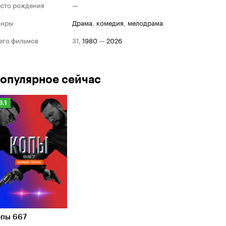
сто рождения
—
анры
драма
,
комедия
,
мелодрама
его фильмов
31
,
1980
—
2026
опулярное сейчас
Рейтинг
8.1
Кинопоиска
.1
опы 667