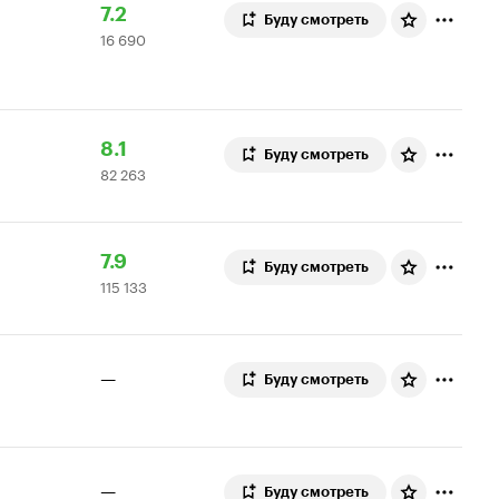
Рейтинг
16
7.2
Буду смотреть
16 690
Кинопоиска
690
7.2
оценок
Рейтинг
82
8.1
Буду смотреть
82 263
Кинопоиска
263
8.1
оценки
Рейтинг
115
7.9
Буду смотреть
115 133
Кинопоиска
133
7.9
оценки
—
Буду смотреть
—
Буду смотреть