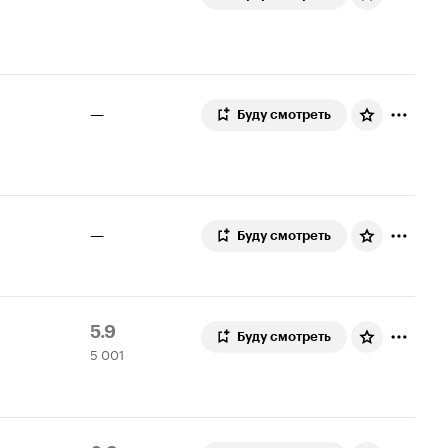
—
Буду смотреть
—
Буду смотреть
Рейтинг
5
5.9
Буду смотреть
5 001
Кинопоиска
001
5.9
оценка