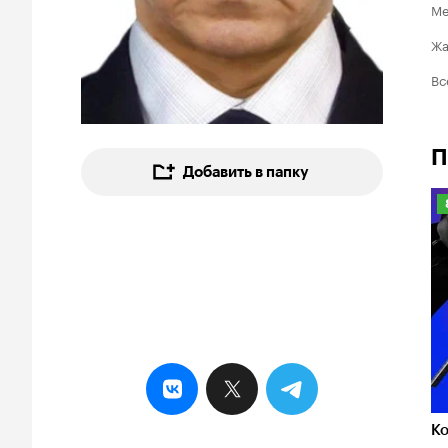
Ме
Ж
Вс
П
Добавить в папку
8
К