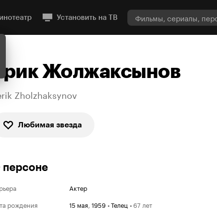
инотеатр
Установить на ТВ
Ерик Жолжаксынов
erik Zholzhaksynov
Любимая звезда
 персоне
рьера
Актер
та рождения
15 мая
,
1959
•
Телец
•
67 лет