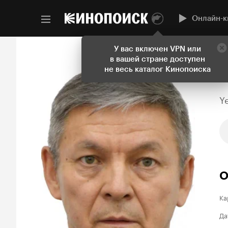
Онлайн-к
У вас включен VPN или
в вашей стране доступен
не весь каталог Кинопоиска
Y
О
Ка
Да