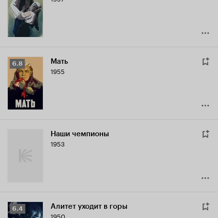
Кинопоиска
7.2
Мать
Рейтинг
6.8
1955
Кинопоиска
6.8
Наши чемпионы
1953
Алитет уходит в горы
Рейтинг
6.4
1950
Кинопоиска