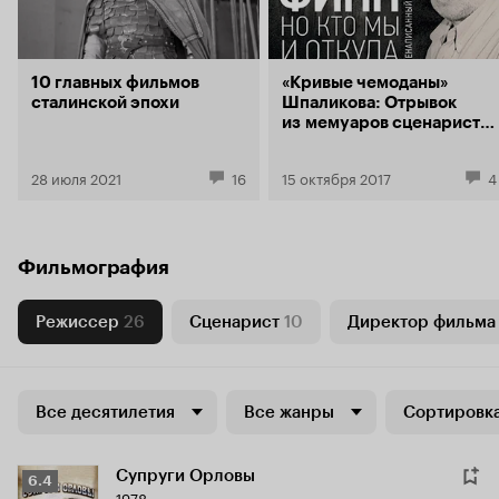
10 главных фильмов
«Кривые чемоданы»
сталинской эпохи
Шпаликова: Отрывок
из мемуаров сценариста
Павла Финна
28 июля 2021
16
15 октября 2017
4
Фильмография
Режиссер
26
Сценарист
10
Директор фильма
Все десятилетия
Все жанры
Сортировка
Супруги Орловы
Рейтинг
6.4
1978