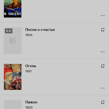
7.1
Песня о счастье
Рейтинг
6.6
1934
Кинопоиска
6.6
Огонь
1931
Пижон
1930