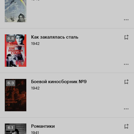
7.5
Как закалялась сталь
Рейтинг
6.8
1942
Кинопоиска
6.8
Боевой киносборник №9
Рейтинг
6.3
1942
Кинопоиска
6.3
Романтики
Рейтинг
6.1
1941
Кинопоиска