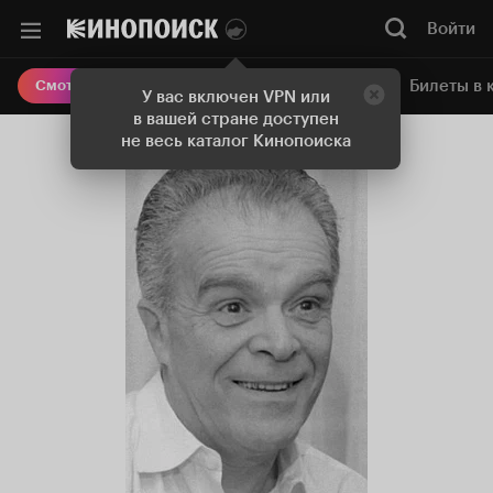
Войти
Онлайн-кинотеатр
Билеты в 
Смотреть кино
У вас включен VPN или
в вашей стране доступен
не весь каталог Кинопоиска