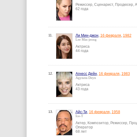
Режиссер, Сценарист, Продюсер, А
62 года
11.
Ли Мин-джон
,
16 февраля
,
1982
Lee Min-jeong
Актриса
44 года
12.
Агнесс Дейн
,
16 февраля
,
1983
Agyness Deyn
Актриса
43 года
13.
Айс-Ти
,
16 февраля
,
1958
Ice-T
Актер, Композитор, Режиссер, Про
Оператор
68 лет