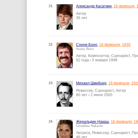
21.
Александр Касаткин
,
16 февраля
,
Актер
36 лет
22.
Сонни Боно
,
16 февраля
,
1935
Sonny Bono
Актер, Композитор, Сценарист, П
62 года
5 января 1998
•
23.
Михаил Швейцер
,
16 февраля
,
192
Режиссер, Сценарист, Актер
80 лет
2 июня 2000
•
24.
Жеральдин Накаш
,
16 февраля
,
19
Géraldine Nakache
Актриса, Режиссер, Сценарист, П
46 лет