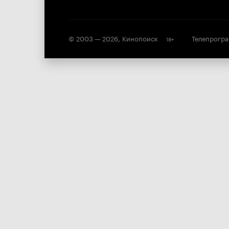
© 2003 —
2026
,
Кинопоиск
Телепрогр
18
+