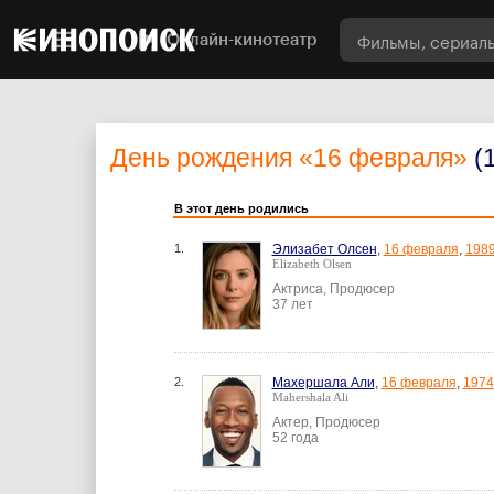
Онлайн-кинотеатр
День рождения
«16 февраля»
(
В этот день родились
1.
Элизабет Олсен
,
16 февраля
,
198
Elizabeth Olsen
Актриса, Продюсер
37 лет
2.
Махершала Али
,
16 февраля
,
1974
Mahershala Ali
Актер, Продюсер
52 года