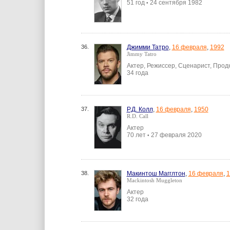
51 год
24 сентября 1982
•
36.
Джимми Татро
,
16 февраля
,
1992
Jimmy Tatro
Актер, Режиссер, Сценарист, Про
34 года
37.
Р.Д. Колл
,
16 февраля
,
1950
R.D. Call
Актер
70 лет
27 февраля 2020
•
38.
Макинтош Магглтон
,
16 февраля
,
1
Mackintosh Muggleton
Актер
32 года