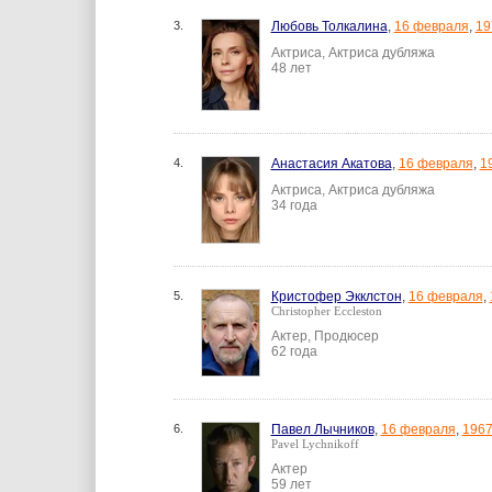
3.
Любовь Толкалина
,
16 февраля
,
19
Актриса, Актриса дубляжа
48 лет
4.
Анастасия Акатова
,
16 февраля
,
1
Актриса, Актриса дубляжа
34 года
5.
Кристофер Экклстон
,
16 февраля
,
Christopher Eccleston
Актер, Продюсер
62 года
6.
Павел Лычников
,
16 февраля
,
196
Pavel Lychnikoff
Актер
59 лет