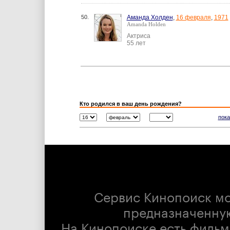
50.
Аманда Холден
,
16 февраля
,
1971
Amanda Holden
Актриса
55 лет
Кто родился в ваш день рождения?
пока
Сервис Кинопоиск м
предназначенну
На Кинопоиске есть фильм