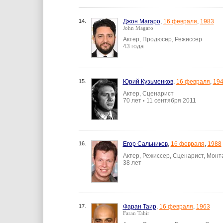
14.
Джон Магаро
,
16 февраля
,
1983
John Magaro
Актер, Продюсер, Режиссер
43 года
15.
Юрий Кузьменков
,
16 февраля
,
19
Актер, Сценарист
70 лет
11 сентября 2011
•
16.
Егор Сальников
,
16 февраля
,
1988
Актер, Режиссер, Сценарист, Мон
38 лет
17.
Фаран Таир
,
16 февраля
,
1963
Faran Tahir