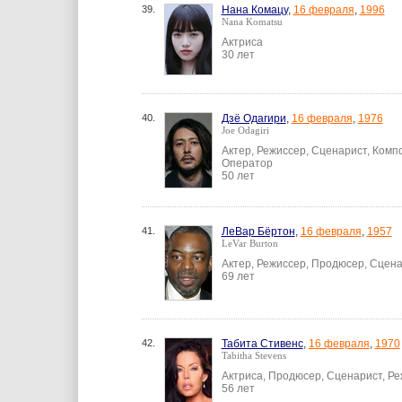
39.
Нана Комацу
,
16 февраля
,
1996
Nana Komatsu
Актриса
30 лет
40.
Дзё Одагири
,
16 февраля
,
1976
Joe Odagiri
Актер, Режиссер, Сценарист, Комп
Оператор
50 лет
41.
ЛеВар Бёртон
,
16 февраля
,
1957
LeVar Burton
Актер, Режиссер, Продюсер, Сцен
69 лет
42.
Табита Стивенс
,
16 февраля
,
1970
Tabitha Stevens
Актриса, Продюсер, Сценарист, Ре
56 лет