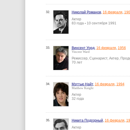
32.
Николай Романов
,
16 февраля
,
19
Актер
83 года
10 сентября 1991
•
33.
Винсент Уорд
,
16 февраля
,
1956
Vincent Ward
Режиссер, Сценарист, Актер, Прод
70 лет
34.
Мэттью Найт
,
16 февраля
,
1994
Matthew Knight
Актер
32 года
35.
Никита Подгорный
,
16 февраля
,
1
Актер