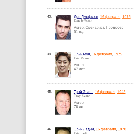
43.
Дон Джефкоат
,
16 февраля
,
1975
Don Jeffcoat
Актер, Сценарист, Продюсер
51 год
44.
Эрик Мун
,
16 февраля
,
1979
Eric Moon
Актер
47 лет
45.
Трой Эванс
,
16 февраля
,
1948
Troy Evans
Актер
78 лет
46.
Эрик Ладин
,
16 февраля
,
1978
Eric Ladin