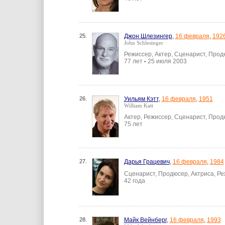
25.
Джон Шлезингер
,
16 февраля
,
192
John Schlesinger
Режиссер, Актер, Сценарист, Про
77 лет
25 июля 2003
•
26.
Уильям Кэтт
,
16 февраля
,
1951
William Katt
Актер, Режиссер, Сценарист, Про
75 лет
27.
Дарья Грацевич
,
16 февраля
,
1984
Сценарист, Продюсер, Актриса, Р
42 года
28.
Майк Вейнберг
,
16 февраля
,
1993