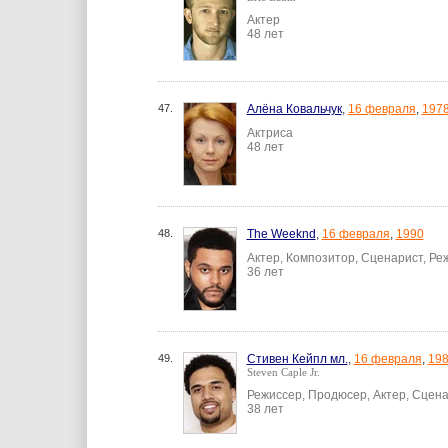
Актер
48 лет
47.
Алёна Ковальчук
,
16 февраля
,
197
Актриса
48 лет
48.
The Weeknd
,
16 февраля
,
1990
Актер, Композитор, Сценарист, Ре
36 лет
49.
Стивен Кейпл мл.
,
16 февраля
,
19
Steven Caple Jr.
Режиссер, Продюсер, Актер, Сцен
38 лет