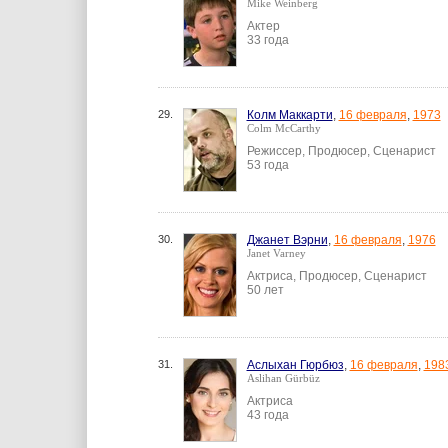
Mike Weinberg
Актер
33 года
29.
Колм Маккарти
,
16 февраля
,
1973
Colm McCarthy
Режиссер, Продюсер, Сценарист
53 года
30.
Джанет Вэрни
,
16 февраля
,
1976
Janet Varney
Актриса, Продюсер, Сценарист
50 лет
31.
Аслыхан Гюрбюз
,
16 февраля
,
198
Aslihan Gürbüz
Актриса
43 года