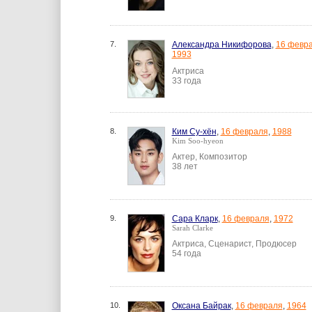
7.
Александра Никифорова
,
16 февр
1993
Актриса
33 года
8.
Ким Су-хён
,
16 февраля
,
1988
Kim Soo-hyeon
Актер, Композитор
38 лет
9.
Сара Кларк
,
16 февраля
,
1972
Sarah Clarke
Актриса, Сценарист, Продюсер
54 года
10.
Оксана Байрак
,
16 февраля
,
1964