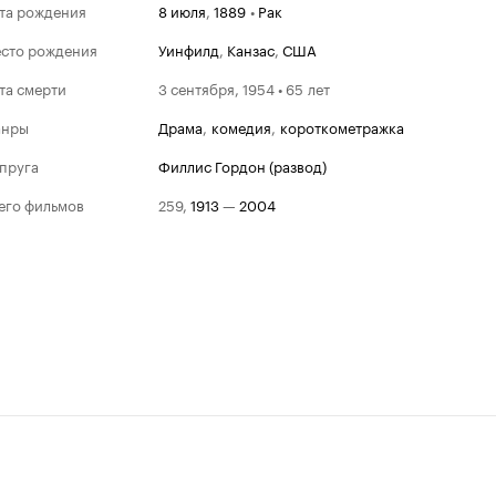
та рождения
8 июля
,
1889
•
Рак
сто рождения
Уинфилд
,
Канзас
,
США
та смерти
3 сентября, 1954 • 65 лет
анры
драма
,
комедия
,
короткометражка
пруга
Филлис Гордон (развод)
его фильмов
259
,
1913
—
2004