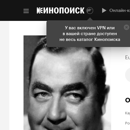
Онлайн-к
У вас включен VPN или
в вашей стране доступен
не весь каталог Кинопоиска
E
О
Ка
Ро