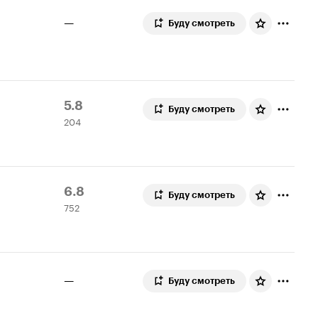
—
Буду смотреть
Рейтинг
204
5.8
Буду смотреть
204
Кинопоиска
оценки
5.8
Рейтинг
752
6.8
Буду смотреть
752
Кинопоиска
оценки
6.8
—
Буду смотреть