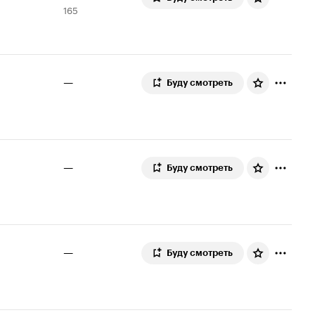
165
Кинопоиска
оценок
6.6
—
Буду смотреть
—
Буду смотреть
—
Буду смотреть