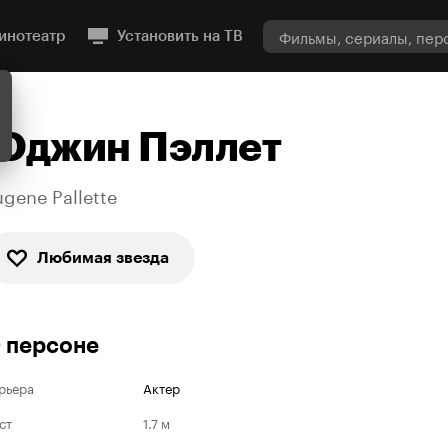
инотеатр
Установить на ТВ
Юджин Пэллет
ugene Pallette
Любимая звезда
 персоне
рьера
Актер
ст
1.7 м