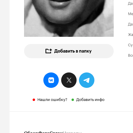
Да
Ме
Да
Ж
Су
Добавить в папку
Вс
Нашли ошибку?
Добавить инфо