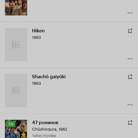
Hiken
1963
Shachô gaiyûki
1963
47 ронинов
Рейтинг
7.6
Chûshingura
,
1962
Кинопоиска
Yahei Horibe
7.6