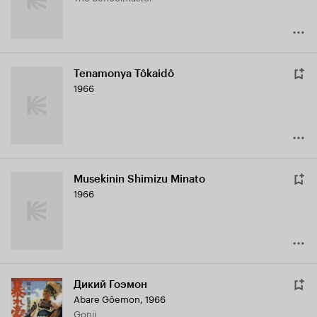
Tenamonya Tôkaidô
1966
Musekinin Shimizu Minato
1966
Дикий Гоэмон
Abare Gôemon
,
1966
Gonji