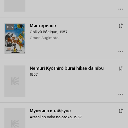
Мистериане
Рейтинг
5.5
Chikyû Bôeigun
,
1957
Кинопоиска
Cmdr. Sugimoto
5.5
Nemuri Kyôshirô burai hikae dainibu
1957
Мужчина в тайфуне
Arashi no naka no otoko
,
1957