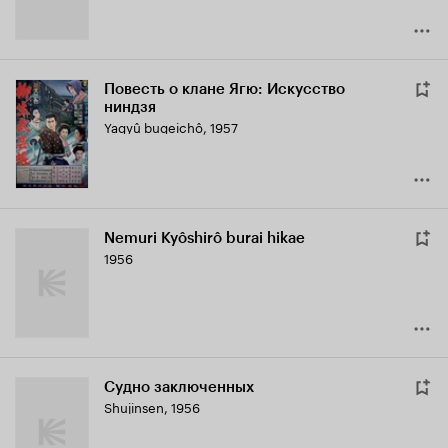
Повесть о клане Ягю: Искусство
ниндзя
Yagyû bugeichô
,
1957
Nemuri Kyôshirô burai hikae
1956
Судно заключенных
Shujinsen
,
1956