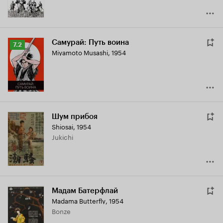
Самурай: Путь воина
Рейтинг
7.2
Miyamoto Musashi
,
1954
Кинопоиска
7.2
Шум прибоя
Shiosai
,
1954
Jukichi
Мадам Батерфлай
Madama Butterfly
,
1954
Bonze