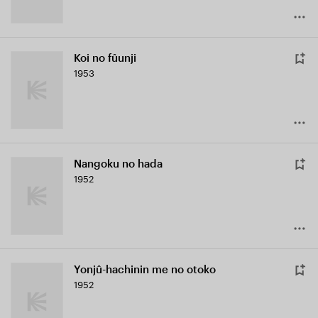
Koi no fûunji
1953
Nangoku no hada
1952
Yonjû-hachinin me no otoko
1952