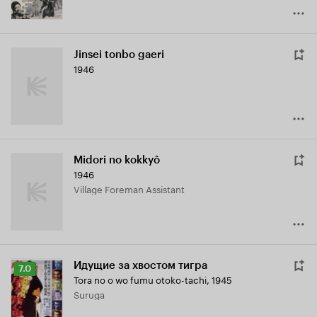
Jinsei tonbo gaeri
1946
Midori no kokkyô
1946
Village Foreman Assistant
Идущие за хвостом тигра
Рейтинг
7.0
Tora no o wo fumu otoko-tachi
,
1945
Кинопоиска
Suruga
7.0