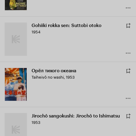
Gohiiki rokka sen: Suttobi otoko
1954
Орёл тихого океана
Taiheiyô no washi
,
1953
Jirochô sangokushi: Jirochô to Ishimatsu
1953