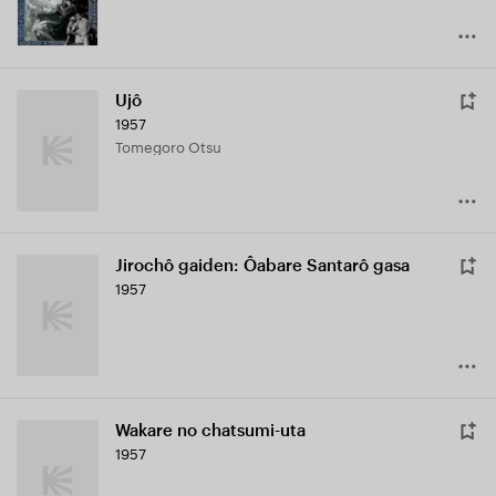
Ujô
1957
Tomegoro Otsu
Jirochô gaiden: Ôabare Santarô gasa
1957
Wakare no chatsumi-uta
1957