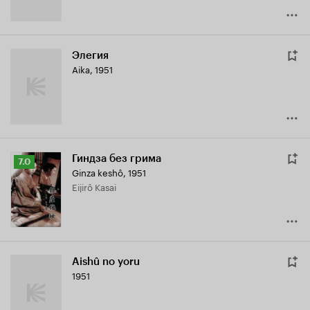
Элегия
Aika
,
1951
Гиндза без грима
Рейтинг
7.0
Ginza keshô
,
1951
Кинопоиска
Eijirô Kasai
7.0
Aishû no yoru
1951