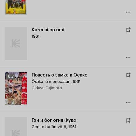
Kurenai no umi
1961
Повесть о замке в Осаке
Рейтинг
6.7
Ôsaka-jô monogatari
,
1961
Кинопоиска
Gidayu Fujimoto
6.7
Гэн и бог огня Фудо
Gen to fudômyô-ô
,
1961