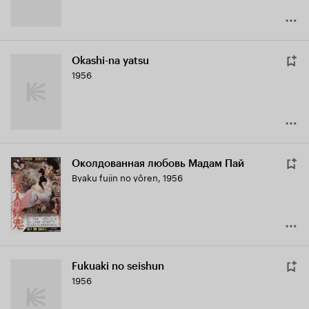
Okashi-na yatsu
1956
Околдованная любовь Мадам Пай
Byaku fujin no yôren
,
1956
Fukuaki no seishun
1956