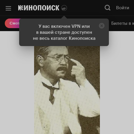
Войти
Онлайн-кинотеатр
Билеты в 
Смотреть кино
У вас включен VPN или
в вашей стране доступен
не весь каталог Кинопоиска