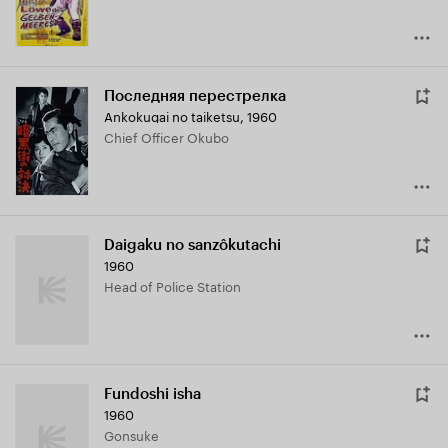
Последняя перестрелка
Ankokugai no taiketsu
,
1960
Chief Officer Okubo
Daigaku no sanzôkutachi
1960
Head of Police Station
Fundoshi isha
1960
Gonsuke