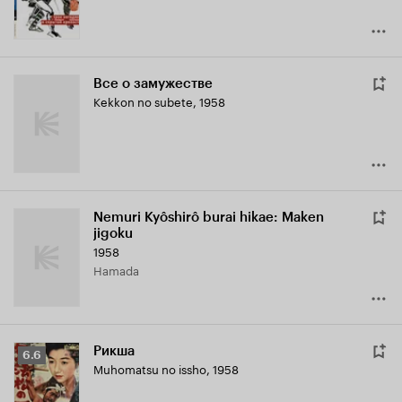
Все о замужестве
Kekkon no subete
,
1958
Nemuri Kyôshirô burai hikae: Maken
jigoku
1958
Hamada
Рикша
Рейтинг
6.6
Muhomatsu no issho
,
1958
Кинопоиска
6.6