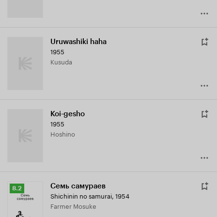
Uruwashiki haha
1955
Kusuda
Koi-gesho
1955
Hoshino
Семь самураев
Рейтинг
8.2
Shichinin no samurai
,
1954
Кинопоиска
Farmer Mosuke
8.2