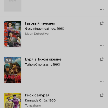
Газовый человек
Gasu ningen dai 1 go
,
1960
Mean Detective
Буря в Тихом океане
Рейтинг
5.8
Taiheiyô no arashi
,
1960
Кинопоиска
5.8
Риск самурая
Kunisada Chûji
,
1960
Tokisaburo