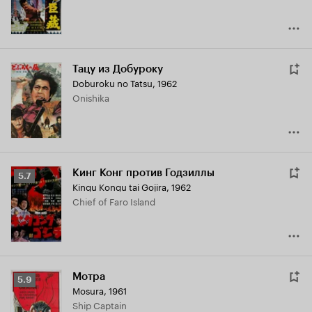
Тацу из Добуроку
Doburoku no Tatsu
,
1962
Onishika
Кинг Конг против Годзиллы
Рейтинг
5.7
Kingu Kongu tai Gojira
,
1962
Кинопоиска
Chief of Faro Island
5.7
Мотра
Рейтинг
5.9
Mosura
,
1961
Кинопоиска
Ship Captain
5.9