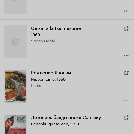
Ginza taikutsu musume
1960
Shôgo Godai
Рождение Японии
Nippon tanjô
,
1959
Inaba
Летопись банды эпохи Сэнгоку
Sengoku gunto-den
,
1959