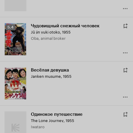
Чудовищный снежный человек
Рейтинг
5.4
Jû jin yuki otoko
,
1955
Кинопоиска
Oba, animal broker
5.4
Весёлая девушка
Janken musume
,
1955
Одинокое путешествие
The Lone Journey
,
1955
Iwataro