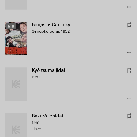
Бродяги Сэнгоку
Рейтинг
6.8
Sengoku burai
,
1952
Кинопоиска
6.8
Kyô tsuma jidai
1952
Bakurô ichidai
1951
Jinzo