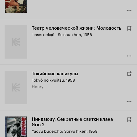
Театр человеческой жизни: Молодость
Jinsei gekijô - Seishun hen
,
1958
Токийские каникулы
Tôkyô no kyûjitsu
,
1958
Henry
Ниндзюцу. Секретные свитки клана
Ягю 2
Yagyû bugeichô: Sôryû hiken
,
1958