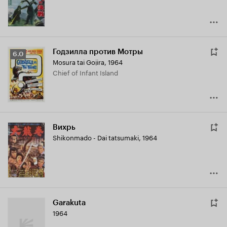
Годзилла против Мотры
Рейтинг
6.0
Mosura tai Gojira
,
1964
Кинопоиска
Chief of Infant Island
6.0
Вихрь
Shikonmado - Dai tatsumaki
,
1964
Garakuta
1964