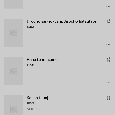
Jirochô sangokushi: Jirochô hatsutabi
1953
Haha to musume
1953
Koi no fuunji
1953
Arishima