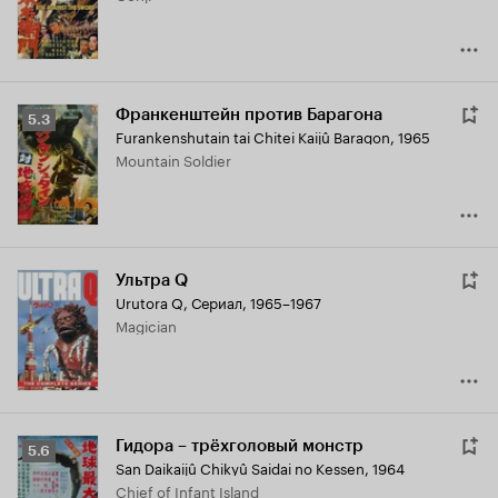
Франкенштейн против Барагона
Рейтинг
5.3
Furankenshutain tai Chitei Kaijû Baragon
,
1965
Кинопоиска
Mountain Soldier
5.3
Ультра Q
Urutora Q
,
Сериал, 1965–1967
Magician
Гидора – трёхголовый монстр
Рейтинг
5.6
San Daikaijû Chikyû Saidai no Kessen
,
1964
Кинопоиска
Chief of Infant Island
5.6