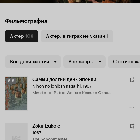
Фильмография
Актер
108
Актер: в титрах не указан
1
Все десятилетия
Все жанры
Сортировка
Самый долгий день Японии
Рейтинг
6.8
Nihon no ichiban nagai hi
,
1967
Кинопоиска
Minister of Public Welfare Keisuke Okada
6.8
Zoku izuko e
1967
The Schoolmaster