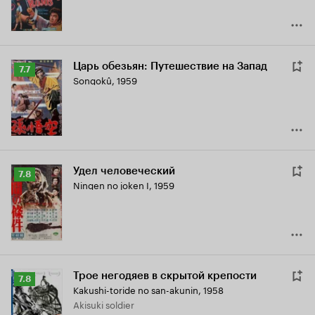
Царь обезьян: Путешествие на Запад
Рейтинг
7.7
Songokû
,
1959
Кинопоиска
7.7
Удел человеческий
Рейтинг
7.8
Ningen no joken I
,
1959
Кинопоиска
7.8
Трое негодяев в скрытой крепости
Рейтинг
7.8
Kakushi-toride no san-akunin
,
1958
Кинопоиска
Akisuki soldier
7.8