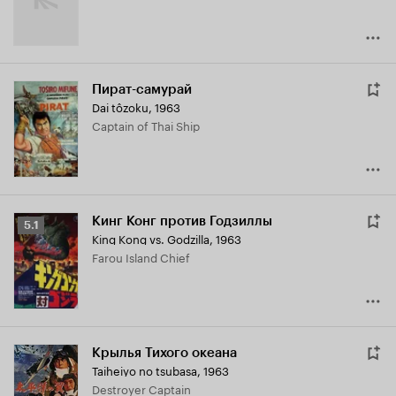
Пират-самурай
Dai tôzoku
,
1963
Captain of Thai Ship
Кинг Конг против Годзиллы
Рейтинг
5.1
King Kong vs. Godzilla
,
1963
Кинопоиска
Farou Island Chief
5.1
Крылья Тихого океана
Taiheiyo no tsubasa
,
1963
Destroyer Captain