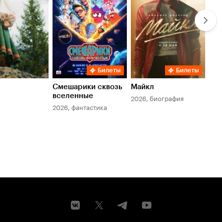
Билеты
Билеты
Смешарики сквозь
Майкл
Зл
вселенные
мер
2026, биография
2026, фантастика
202