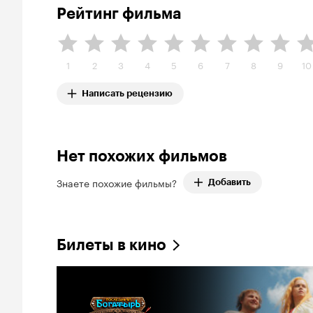
Рейтинг фильма
1
2
3
4
5
6
7
8
9
10
Написать рецензию
Нет похожих фильмов
Знаете похожие фильмы?
Добавить
Билеты в кино