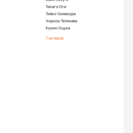
Тикагэ Оги
Тиёко Симакура
Хироси Татикава
Кунио Оцука
7 актеров