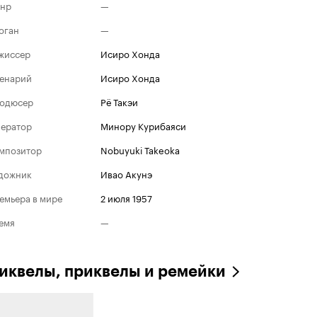
нр
—
оган
—
жиссер
Исиро Хонда
енарий
Исиро Хонда
одюсер
Рё Такэи
ератор
Минору Курибаяси
мпозитор
Nobuyuki Takeoka
дожник
Ивао Акунэ
емьера в мире
2 июля 1957
емя
—
иквелы, приквелы и ремейки