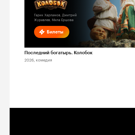
Гарик Харламов, Дмитрий
Журавлев, Мила Ершова
Билеты
Последний богатырь. Колобок
2026, комедия