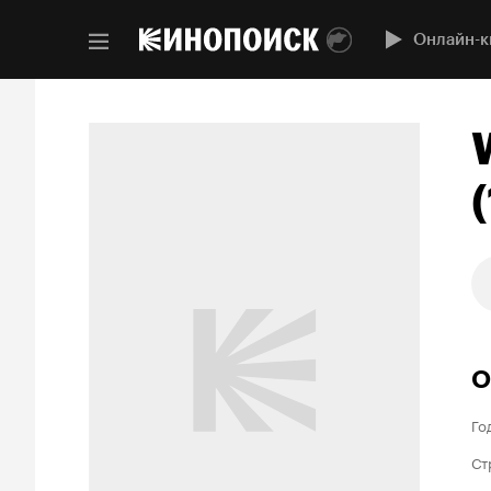
Онлайн-к
О
Го
Ст