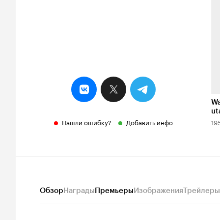
Wa
ut
On
Нашли ошибку?
Добавить инфо
19
hi
Обзор
Награды
Премьеры
Изображения
Трейлеры