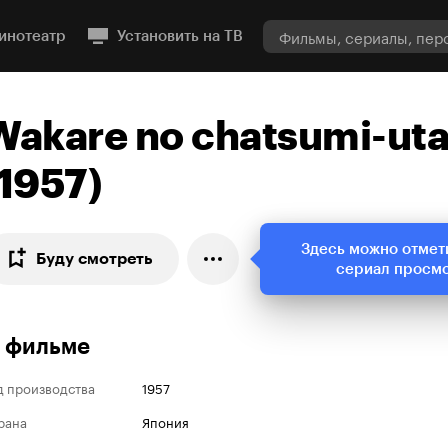
инотеатр
Установить на ТВ
Wakare no chatsumi-ut
(1957)
Здесь можно отмет
Буду смотреть
сериал просм
 фильме
д производства
1957
рана
Япония