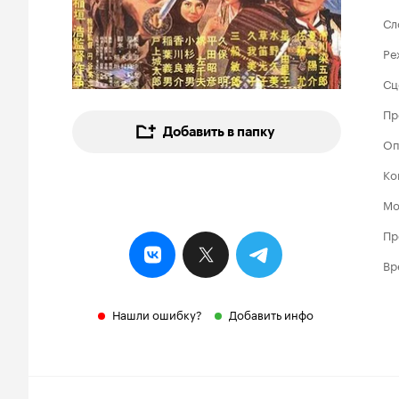
Сл
Ре
Сц
Пр
Добавить в папку
Оп
Ко
Мо
Пр
Вр
Нашли ошибку?
Добавить инфо