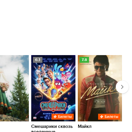
Рейтинг
Рейтинг
Ре
6.1
7.8
6.
Кинопоиска
Кинопоиска
Ки
6.1
7.8
6.
Билеты
Билеты
Смешарики сквозь
Майкл
Зл
вселенные
мер