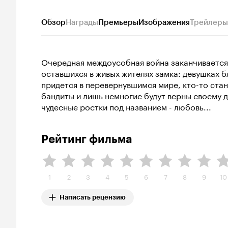
Обзор
Награды
Премьеры
Изображения
Трейлеры
Очередная междоусобная война заканчивается 
оставшихся в живых жителях замка: девушках 
придется в перевернувшимся мире, кто-то стан
бандиты и лишь немногие будут верны своему д
чудесные ростки под названием - любовь...
Рейтинг фильма
1
2
3
4
5
6
7
8
9
10
Написать рецензию