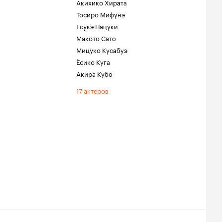
Акихико Хирата
Тосиро Мифунэ
Ёсукэ Нацуки
Макото Сато
Мицуко Кусабуэ
Ёсико Куга
Акира Кубо
17 актеров