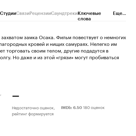
Студии
Связи
Рецензии
Саундтреки
Ключевые
Еще...
слова
захватом замка Осака. Фильм повествует о немногих
благородных кровей и нищих самураях. Нелегко им
ет торговать своим телом, другие подадутся в
олгу. Но даже и из этой «грязи» могут пробиваться
–
180 оценок
Недостаточно оценок,
IMDb
:
6.50
рейтинг формируется