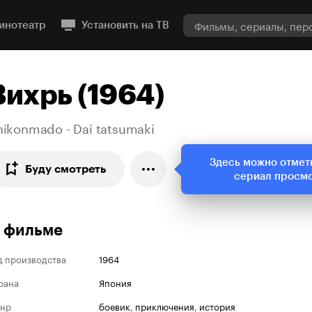
инотеатр
Установить на ТВ
Вихрь (1964)
hikonmado - Dai tatsumaki
Здесь можно отмет
Буду смотреть
сериал просм
 фильме
д производства
1964
рана
Япония
нр
боевик
,
приключения
,
история