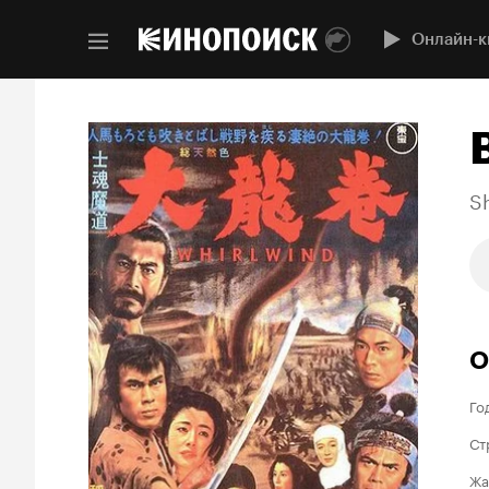
Онлайн-к
S
О
Го
Ст
Жа